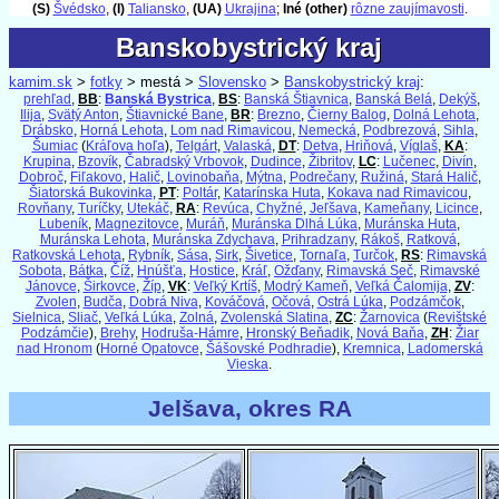
(S)
Švédsko
,
(I)
Taliansko
,
(UA)
Ukrajina
;
Iné (other)
rôzne zaujímavosti
.
Banskobystrický kraj
Banskobystrický kraj
kamim.sk
>
fotky
> mestá >
Slovensko
>
Banskobystrický kraj
:
prehľad
,
BB
:
Banská Bystrica
,
BS
:
Banská Štiavnica
,
Banská Belá
,
Dekýš
,
Ilija
,
Svätý Anton
,
Štiavnické Bane
,
BR
:
Brezno
,
Čierny Balog
,
Dolná Lehota
,
Drábsko
,
Horná Lehota
,
Lom nad Rimavicou
,
Nemecká
,
Podbrezová
,
Sihla
,
Šumiac
(
Kráľova hoľa
),
Telgárt
,
Valaská
,
DT
:
Detva
,
Hriňová
,
Víglaš
,
KA
:
Krupina
,
Bzovík
,
Čabradský Vrbovok
,
Dudince
,
Žibritov
,
LC
:
Lučenec
,
Divín
,
Dobroč
,
Fiľakovo
,
Halič
,
Lovinobaňa
,
Mýtna
,
Podrečany
,
Ružiná
,
Stará Halič
,
Šiatorská Bukovinka
,
PT
:
Poltár
,
Katarínska Huta
,
Kokava nad Rimavicou
,
Rovňany
,
Turíčky
,
Utekáč
,
RA
:
Revúca
,
Chyžné
,
Jeľšava
,
Kameňany
,
Licince
,
Lubeník
,
Magnezitovce
,
Muráň
,
Muránska Dlhá Lúka
,
Muránska Huta
,
Muránska Lehota
,
Muránska Zdychava
,
Prihradzany
,
Rákoš
,
Ratková
,
Ratkovská Lehota
,
Rybník
,
Sása
,
Sirk
,
Šivetice
,
Tornaľa
,
Turčok
,
RS
:
Rimavská
Sobota
,
Bátka
,
Číž
,
Hnúšťa
,
Hostice
,
Kráľ
,
Ožďany
,
Rimavská Seč
,
Rimavské
Jánovce
,
Širkovce
,
Žíp
,
VK
:
Veľký Krtíš
,
Modrý Kameň
,
Veľká Čalomija
,
ZV
:
Zvolen
,
Budča
,
Dobrá Niva
,
Kováčová
,
Očová
,
Ostrá Lúka
,
Podzámčok
,
Sielnica
,
Sliač
,
Veľká Lúka
,
Zolná
,
Zvolenská Slatina
,
ZC
:
Žarnovica
(
Revištské
Podzámčie
),
Brehy
,
Hodruša-Hámre
,
Hronský Beňadik
,
Nová Baňa
,
ZH
:
Žiar
nad Hronom
(
Horné Opatovce
,
Šášovské Podhradie
),
Kremnica
,
Ladomerská
Vieska
.
Jelšava, okres RA