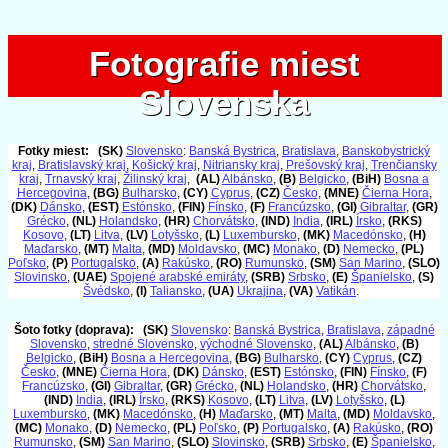
Fotografie miest
Fotografie miest
Slovenska
Slovenska
Fotky miest:
(SK)
Slovensko
:
Banská Bystrica
,
Bratislava
,
Banskobystrický
kraj
,
Bratislavský kraj
,
Košický kraj
,
Nitriansky kraj
,
Prešovský kraj
,
Trenčiansky
kraj
,
Trnavský kraj
,
Žilinský kraj
,
(AL)
Albánsko
,
(B)
Belgicko
,
(BiH)
Bosna a
Hercegovina
,
(BG)
Bulharsko
,
(CY)
Cyprus
,
(CZ)
Česko
,
(MNE)
Čierna Hora
,
(DK)
Dánsko
,
(EST)
Estónsko
,
(FIN)
Fínsko
,
(F)
Francúzsko
,
(GI)
Gibraltar
,
(GR)
Grécko
,
(NL)
Holandsko
,
(HR)
Chorvátsko
,
(IND)
India
,
(IRL)
Írsko
,
(RKS)
Kosovo
,
(LT)
Litva
,
(LV)
Lotyšsko
,
(L)
Luxembursko
,
(MK)
Macedónsko
,
(H)
Maďarsko
,
(MT)
Malta
,
(MD)
Moldavsko
,
(MC)
Monako
,
(D)
Nemecko
,
(PL)
Poľsko
,
(P)
Portugalsko
,
(A)
Rakúsko
,
(RO)
Rumunsko
,
(SM)
San Marino
,
(SLO)
Slovinsko
,
(UAE)
Spojené arabské emiráty
,
(SRB)
Srbsko
,
(E)
Španielsko
,
(S)
Švédsko
,
(I)
Taliansko
,
(UA)
Ukrajina
,
(VA)
Vatikán
.
Šoto fotky (doprava):
(SK)
Slovensko
:
Banská Bystrica
,
Bratislava
,
západné
Slovensko
,
stredné Slovensko
,
východné Slovensko
,
(AL)
Albánsko
,
(B)
Belgicko
,
(BiH)
Bosna a Hercegovina
,
(BG)
Bulharsko
,
(CY)
Cyprus
,
(CZ)
Česko
,
(MNE)
Čierna Hora
,
(DK)
Dánsko
,
(EST)
Estónsko
,
(FIN)
Fínsko
,
(F)
Francúzsko
,
(GI)
Gibraltar
,
(GR)
Grécko
,
(NL)
Holandsko
,
(HR)
Chorvátsko
,
(IND)
India
,
(IRL)
Írsko
,
(RKS)
Kosovo
,
(LT)
Litva
,
(LV)
Lotyšsko
,
(L)
Luxembursko
,
(MK)
Macedónsko
,
(H)
Maďarsko
,
(MT)
Malta
,
(MD)
Moldavsko
,
(MC)
Monako
,
(D)
Nemecko
,
(PL)
Poľsko
,
(P)
Portugalsko
,
(A)
Rakúsko
,
(RO)
Rumunsko
,
(SM)
San Marino
,
(SLO)
Slovinsko
,
(SRB)
Srbsko
,
(E)
Španielsko
,