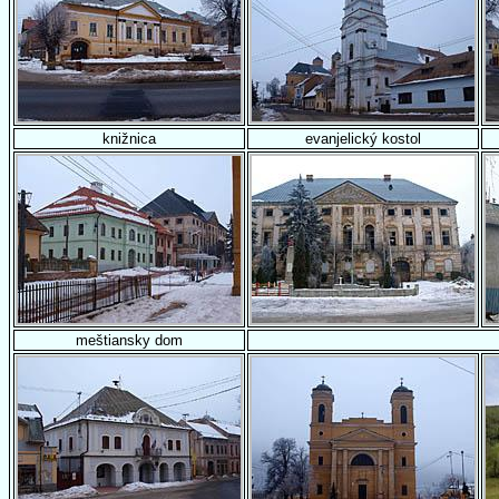
knižnica
evanjelický kostol
meštiansky dom