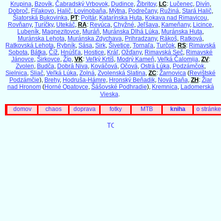
Krupina
,
Bzovík
,
Čabradský Vrbovok
,
Dudince
,
Žibritov
,
LC
:
Lučenec
,
Divín
,
Dobroč
,
Fiľakovo
,
Halič
,
Lovinobaňa
,
Mýtna
,
Podrečany
,
Ružiná
,
Stará Halič
,
Šiatorská Bukovinka
,
PT
:
Poltár
,
Katarínska Huta
,
Kokava nad Rimavicou
,
Rovňany
,
Turíčky
,
Utekáč
,
RA
:
Revúca
,
Chyžné
,
Jeľšava
,
Kameňany
,
Licince
,
Lubeník
,
Magnezitovce
,
Muráň
,
Muránska Dlhá Lúka
,
Muránska Huta
,
Muránska Lehota
,
Muránska Zdychava
,
Prihradzany
,
Rákoš
,
Ratková
,
Ratkovská Lehota
,
Rybník
,
Sása
,
Sirk
,
Šivetice
,
Tornaľa
,
Turčok
,
RS
:
Rimavská
Sobota
,
Bátka
,
Číž
,
Hnúšťa
,
Hostice
,
Kráľ
,
Ožďany
,
Rimavská Seč
,
Rimavské
Jánovce
,
Širkovce
,
Žíp
,
VK
:
Veľký Krtíš
,
Modrý Kameň
,
Veľká Čalomija
,
ZV
:
Zvolen
,
Budča
,
Dobrá Niva
,
Kováčová
,
Očová
,
Ostrá Lúka
,
Podzámčok
,
Sielnica
,
Sliač
,
Veľká Lúka
,
Zolná
,
Zvolenská Slatina
,
ZC
:
Žarnovica
(
Revištské
Podzámčie
),
Brehy
,
Hodruša-Hámre
,
Hronský Beňadik
,
Nová Baňa
,
ZH
:
Žiar
nad Hronom
(
Horné Opatovce
,
Šášovské Podhradie
),
Kremnica
,
Ladomerská
Vieska
.
domov
chaos
doprava
fotky
MTB
kniha
o stránke