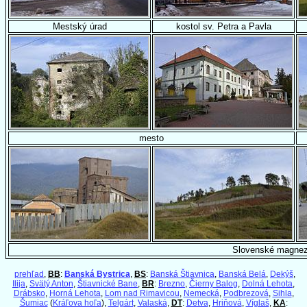
Mestský úrad
kostol sv. Petra a Pavla
mesto
Slovenské magnez
prehľad
,
BB
:
Banská Bystrica
,
BS
:
Banská Štiavnica
,
Banská Belá
,
Dekýš
,
Ilija
,
Svätý Anton
,
Štiavnické Bane
,
BR
:
Brezno
,
Čierny Balog
,
Dolná Lehota
,
Drábsko
,
Horná Lehota
,
Lom nad Rimavicou
,
Nemecká
,
Podbrezová
,
Sihla
,
Šumiac
(
Kráľova hoľa
),
Telgárt
,
Valaská
,
DT
:
Detva
,
Hriňová
,
Víglaš
,
KA
: