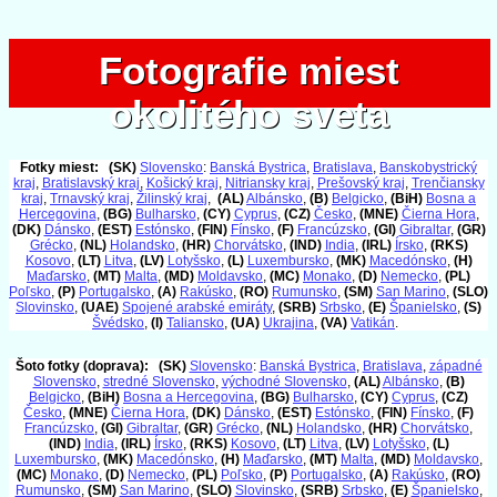
Fotografie miest
Fotografie miest
okolitého sveta
okolitého sveta
Fotky miest:
(SK)
Slovensko
:
Banská Bystrica
,
Bratislava
,
Banskobystrický
kraj
,
Bratislavský kraj
,
Košický kraj
,
Nitriansky kraj
,
Prešovský kraj
,
Trenčiansky
kraj
,
Trnavský kraj
,
Žilinský kraj
,
(AL)
Albánsko
,
(B)
Belgicko
,
(BiH)
Bosna a
Hercegovina
,
(BG)
Bulharsko
,
(CY)
Cyprus
,
(CZ)
Česko
,
(MNE)
Čierna Hora
,
(DK)
Dánsko
,
(EST)
Estónsko
,
(FIN)
Fínsko
,
(F)
Francúzsko
,
(GI)
Gibraltar
,
(GR)
Grécko
,
(NL)
Holandsko
,
(HR)
Chorvátsko
,
(IND)
India
,
(IRL)
Írsko
,
(RKS)
Kosovo
,
(LT)
Litva
,
(LV)
Lotyšsko
,
(L)
Luxembursko
,
(MK)
Macedónsko
,
(H)
Maďarsko
,
(MT)
Malta
,
(MD)
Moldavsko
,
(MC)
Monako
,
(D)
Nemecko
,
(PL)
Poľsko
,
(P)
Portugalsko
,
(A)
Rakúsko
,
(RO)
Rumunsko
,
(SM)
San Marino
,
(SLO)
Slovinsko
,
(UAE)
Spojené arabské emiráty
,
(SRB)
Srbsko
,
(E)
Španielsko
,
(S)
Švédsko
,
(I)
Taliansko
,
(UA)
Ukrajina
,
(VA)
Vatikán
.
Šoto fotky (doprava):
(SK)
Slovensko
:
Banská Bystrica
,
Bratislava
,
západné
Slovensko
,
stredné Slovensko
,
východné Slovensko
,
(AL)
Albánsko
,
(B)
Belgicko
,
(BiH)
Bosna a Hercegovina
,
(BG)
Bulharsko
,
(CY)
Cyprus
,
(CZ)
Česko
,
(MNE)
Čierna Hora
,
(DK)
Dánsko
,
(EST)
Estónsko
,
(FIN)
Fínsko
,
(F)
Francúzsko
,
(GI)
Gibraltar
,
(GR)
Grécko
,
(NL)
Holandsko
,
(HR)
Chorvátsko
,
(IND)
India
,
(IRL)
Írsko
,
(RKS)
Kosovo
,
(LT)
Litva
,
(LV)
Lotyšsko
,
(L)
Luxembursko
,
(MK)
Macedónsko
,
(H)
Maďarsko
,
(MT)
Malta
,
(MD)
Moldavsko
,
(MC)
Monako
,
(D)
Nemecko
,
(PL)
Poľsko
,
(P)
Portugalsko
,
(A)
Rakúsko
,
(RO)
Rumunsko
,
(SM)
San Marino
,
(SLO)
Slovinsko
,
(SRB)
Srbsko
,
(E)
Španielsko
,