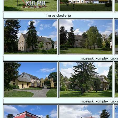
Trg oslobodjenja
muzejski komplex Kuplin
muzejski komplex Kuplin