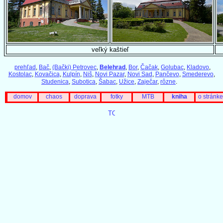
veľký kaštieľ
prehľad
,
Bač
,
(Bački) Petrovec
,
Belehrad
,
Bor
,
Čačak
,
Golubac
,
Kladovo
,
Kostolac
,
Kovačica
,
Kulpín
,
Niš
,
Novi Pazar
,
Novi Sad
,
Pančevo
,
Smederevo
,
Studenica
,
Subotica
,
Šabac
,
Užice
,
Zaječar
,
rôzne
.
domov
chaos
doprava
fotky
MTB
kniha
o stránke