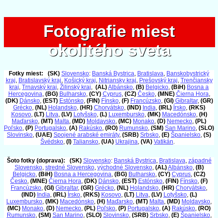
Fotografie miest
Fotografie miest
okolitého sveta
okolitého sveta
Fotky miest:
(SK)
Slovensko
:
Banská Bystrica
,
Bratislava
,
Banskobystrický
kraj
,
Bratislavský kraj
,
Košický kraj
,
Nitriansky kraj
,
Prešovský kraj
,
Trenčiansky
kraj
,
Trnavský kraj
,
Žilinský kraj
,
(AL)
Albánsko
,
(B)
Belgicko
,
(BiH)
Bosna a
Hercegovina
,
(BG)
Bulharsko
,
(CY)
Cyprus
,
(CZ)
Česko
,
(MNE)
Čierna Hora
,
(DK)
Dánsko
,
(EST)
Estónsko
,
(FIN)
Fínsko
,
(F)
Francúzsko
,
(GI)
Gibraltar
,
(GR)
Grécko
,
(NL)
Holandsko
,
(HR)
Chorvátsko
,
(IND)
India
,
(IRL)
Írsko
,
(RKS)
Kosovo
,
(LT)
Litva
,
(LV)
Lotyšsko
,
(L)
Luxembursko
,
(MK)
Macedónsko
,
(H)
Maďarsko
,
(MT)
Malta
,
(MD)
Moldavsko
,
(MC)
Monako
,
(D)
Nemecko
,
(PL)
Poľsko
,
(P)
Portugalsko
,
(A)
Rakúsko
,
(RO)
Rumunsko
,
(SM)
San Marino
,
(SLO)
Slovinsko
,
(UAE)
Spojené arabské emiráty
,
(SRB)
Srbsko
,
(E)
Španielsko
,
(S)
Švédsko
,
(I)
Taliansko
,
(UA)
Ukrajina
,
(VA)
Vatikán
.
Šoto fotky (doprava):
(SK)
Slovensko
:
Banská Bystrica
,
Bratislava
,
západné
Slovensko
,
stredné Slovensko
,
východné Slovensko
,
(AL)
Albánsko
,
(B)
Belgicko
,
(BiH)
Bosna a Hercegovina
,
(BG)
Bulharsko
,
(CY)
Cyprus
,
(CZ)
Česko
,
(MNE)
Čierna Hora
,
(DK)
Dánsko
,
(EST)
Estónsko
,
(FIN)
Fínsko
,
(F)
Francúzsko
,
(GI)
Gibraltar
,
(GR)
Grécko
,
(NL)
Holandsko
,
(HR)
Chorvátsko
,
(IND)
India
,
(IRL)
Írsko
,
(RKS)
Kosovo
,
(LT)
Litva
,
(LV)
Lotyšsko
,
(L)
Luxembursko
,
(MK)
Macedónsko
,
(H)
Maďarsko
,
(MT)
Malta
,
(MD)
Moldavsko
,
(MC)
Monako
,
(D)
Nemecko
,
(PL)
Poľsko
,
(P)
Portugalsko
,
(A)
Rakúsko
,
(RO)
Rumunsko
,
(SM)
San Marino
,
(SLO)
Slovinsko
,
(SRB)
Srbsko
,
(E)
Španielsko
,