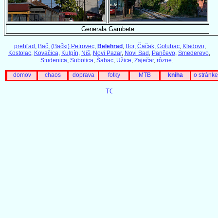
Generala Gambete
prehľad
,
Bač
,
(Bački) Petrovec
,
Belehrad
,
Bor
,
Čačak
,
Golubac
,
Kladovo
,
Kostolac
,
Kovačica
,
Kulpín
,
Niš
,
Novi Pazar
,
Novi Sad
,
Pančevo
,
Smederevo
,
Studenica
,
Subotica
,
Šabac
,
Užice
,
Zaječar
,
rôzne
.
domov
chaos
doprava
fotky
MTB
kniha
o stránke