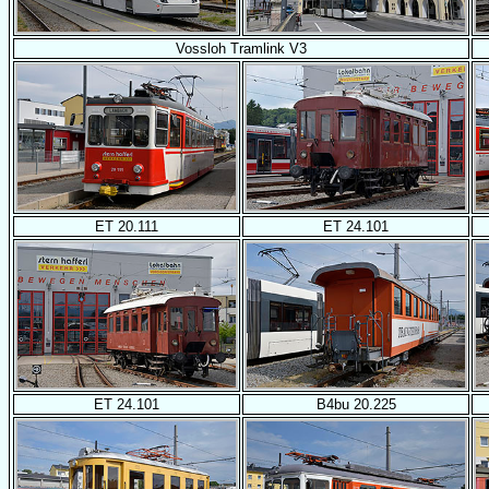
Vossloh Tramlink V3
ET 20.111
ET 24.101
ET 24.101
B4bu 20.225