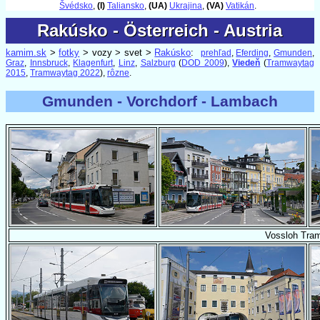
Švédsko
,
(I)
Taliansko
,
(UA)
Ukrajina
,
(VA)
Vatikán
.
Rakúsko - Österreich - Austria
Rakúsko - Österreich - Austria
kamim.sk
>
fotky
> vozy > svet >
Rakúsko
:
prehľad
,
Eferding
,
Gmunden
,
Graz
,
Innsbruck
,
Klagenfurt
,
Linz
,
Salzburg
(
DOD 2009
),
Viedeň
(
Tramwaytag
2015
,
Tramwaytag 2022
),
rôzne
.
Gmunden - Vorchdorf - Lambach
Vossloh Tram