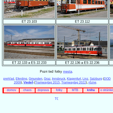
ET 23.103
ET 23.112
ET 22.133 a ES 22.233
ET 22.136 a ES 22.236
Pozri tiež fotky
mesta
.
prehľad
,
Eferding
,
Gmunden
,
Graz
,
Innsbruck
,
Klagenfurt
,
Linz
,
Salzburg
(
DOD
2009
),
Viedeň
(
Tramwaytag 2015
,
Tramwaytag 2022
),
rôzne
.
domov
chaos
doprava
fotky
MTB
kniha
o stránke