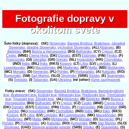
Fotografie dopravy v
Fotografie dopravy v
okolitom svete
okolitom svete
Šoto fotky (doprava):
(SK)
Slovensko
:
Banská Bystrica
,
Bratislava
,
západné
Slovensko
,
stredné Slovensko
,
východné Slovensko
,
(AL)
Albánsko
,
(B)
Belgicko
,
(BiH)
Bosna a Hercegovina
,
(BG)
Bulharsko
,
(CY)
Cyprus
,
(CZ)
Česko
,
(MNE)
Čierna Hora
,
(DK)
Dánsko
,
(EST)
Estónsko
,
(FIN)
Fínsko
,
(F)
Francúzsko
,
(GI)
Gibraltar
,
(GR)
Grécko
,
(NL)
Holandsko
,
(HR)
Chorvátsko
,
(IND)
India
,
(IRL)
Írsko
,
(RKS)
Kosovo
,
(LT)
Litva
,
(LV)
Lotyšsko
,
(L)
Luxembursko
,
(MK)
Macedónsko
,
(H)
Maďarsko
,
(MT)
Malta
,
(MD)
Moldavsko
,
(MC)
Monako
,
(D)
Nemecko
,
(PL)
Poľsko
,
(P)
Portugalsko
,
(A)
Rakúsko
,
(RO)
Rumunsko
,
(SM)
San Marino
,
(SLO)
Slovinsko
,
(SRB)
Srbsko
,
(E)
Španielsko
,
(S)
Švédsko
,
(I)
Taliansko
,
(UA)
Ukrajina
;
Iné (other)
rôzne zaujímavosti
.
Fotky miest:
(SK)
Slovensko
:
Banská Bystrica
,
Bratislava
,
Banskobystrický
kraj
,
Bratislavský kraj
,
Košický kraj
,
Nitriansky kraj
,
Prešovský kraj
,
Trenčiansky
kraj
,
Trnavský kraj
,
Žilinský kraj
,
(AL)
Albánsko
,
(B)
Belgicko
,
(BiH)
Bosna a
Hercegovina
,
(BG)
Bulharsko
,
(CY)
Cyprus
,
(CZ)
Česko
,
(MNE)
Čierna Hora
,
(DK)
Dánsko
,
(EST)
Estónsko
,
(FIN)
Fínsko
,
(F)
Francúzsko
,
(GI)
Gibraltar
,
(GR)
Grécko
,
(NL)
Holandsko
,
(HR)
Chorvátsko
,
(IND)
India
,
(IRL)
Írsko
,
(RKS)
Kosovo
,
(LT)
Litva
,
(LV)
Lotyšsko
,
(L)
Luxembursko
,
(MK)
Macedónsko
,
(H)
Maďarsko
,
(MT)
Malta
,
(MD)
Moldavsko
,
(MC)
Monako
,
(D)
Nemecko
,
(PL)
Poľsko
,
(P)
Portugalsko
,
(A)
Rakúsko
,
(RO)
Rumunsko
,
(SM)
San Marino
,
(SLO)
Slovinsko
,
(UAE)
Spojené arabské emiráty
,
(SRB)
Srbsko
,
(E)
Španielsko
,
(S)