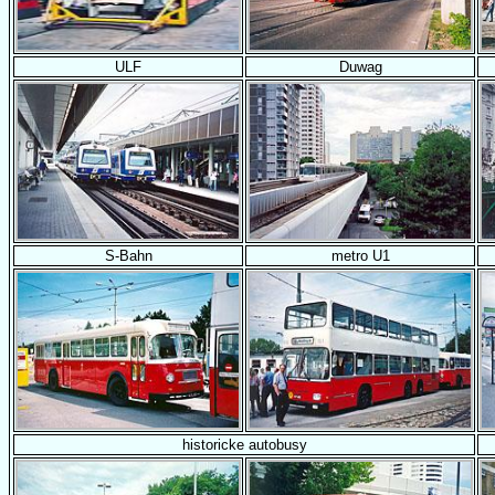
ULF
Duwag
S-Bahn
metro U1
historicke autobusy