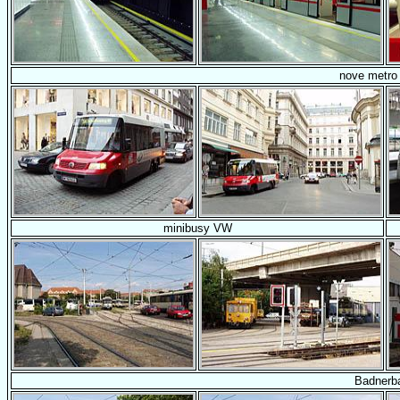
nove metro
minibusy VW
Badnerb