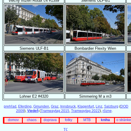
vlečný vozeň Rotax c4 #1359
Siemens ULF-B1
Siemens ULF-B1
Bombardier Flexity Wien
Lohner E2 #4320
Simmering M a m3
prehľad
,
Eferding
,
Gmunden
,
Graz
,
Innsbruck
,
Klagenfurt
,
Linz
,
Salzburg
(
DOD
2009
),
Viedeň
(
Tramwaytag 2015
,
Tramwaytag 2022
),
rôzne
.
domov
chaos
doprava
fotky
MTB
kniha
o stránke