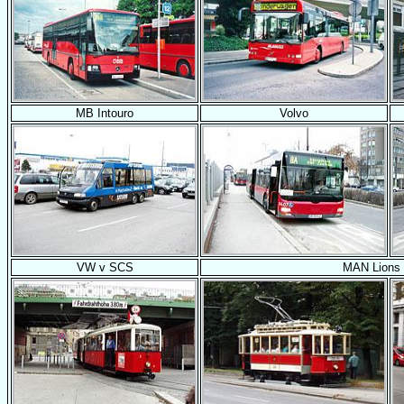
MB Intouro
Volvo
VW v SCS
MAN Lions 