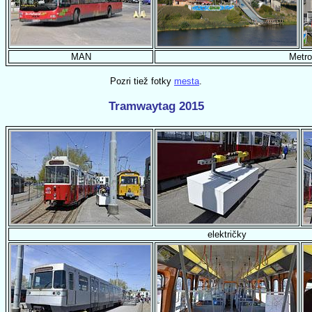
MAN
Metro
Pozri tiež fotky
mesta
.
Tramwaytag 2015
električky