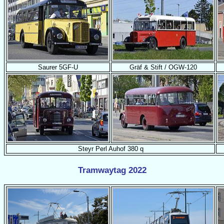
Saurer 5GF-U
Gräf & Stift / OGW-120
Steyr Perl Auhof 380 q
Tramwaytag 2022