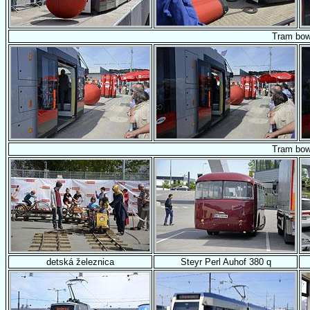
Tram bow
Tram bow
detská železnica
Steyr Perl Auhof 380 q