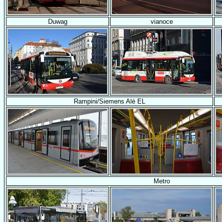
Duwag
vianoce
Rampini/Siemens Alé EL
Metro