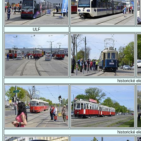
ULF
historické el
historické el