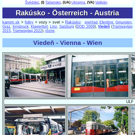
Švédsko
,
(I)
Taliansko
,
(UA)
Ukrajina
,
(VA)
Vatikán
.
Rakúsko - Österreich - Austria
Rakúsko - Österreich - Austria
kamim.sk
>
fotky
> vozy > svet >
Rakúsko
:
prehľad
,
Eferding
,
Gmunden
,
Graz
,
Innsbruck
,
Klagenfurt
,
Linz
,
Salzburg
(
DOD 2009
),
Viedeň
(
Tramwaytag
2015
,
Tramwaytag 2022
),
rôzne
.
Viedeň - Vienna - Wien
ULF