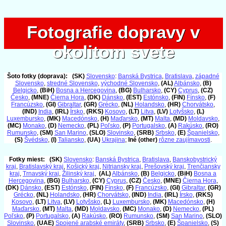
Fotografie dopravy v
Fotografie dopravy v
okolitom svete
okolitom svete
Šoto fotky (doprava):
(SK)
Slovensko
:
Banská Bystrica
,
Bratislava
,
západné
Slovensko
,
stredné Slovensko
,
východné Slovensko
,
(AL)
Albánsko
,
(B)
Belgicko
,
(BiH)
Bosna a Hercegovina
,
(BG)
Bulharsko
,
(CY)
Cyprus
,
(CZ)
Česko
,
(MNE)
Čierna Hora
,
(DK)
Dánsko
,
(EST)
Estónsko
,
(FIN)
Fínsko
,
(F)
Francúzsko
,
(GI)
Gibraltar
,
(GR)
Grécko
,
(NL)
Holandsko
,
(HR)
Chorvátsko
,
(IND)
India
,
(IRL)
Írsko
,
(RKS)
Kosovo
,
(LT)
Litva
,
(LV)
Lotyšsko
,
(L)
Luxembursko
,
(MK)
Macedónsko
,
(H)
Maďarsko
,
(MT)
Malta
,
(MD)
Moldavsko
,
(MC)
Monako
,
(D)
Nemecko
,
(PL)
Poľsko
,
(P)
Portugalsko
,
(A)
Rakúsko
,
(RO)
Rumunsko
,
(SM)
San Marino
,
(SLO)
Slovinsko
,
(SRB)
Srbsko
,
(E)
Španielsko
,
(S)
Švédsko
,
(I)
Taliansko
,
(UA)
Ukrajina
;
Iné (other)
rôzne zaujímavosti
.
Fotky miest:
(SK)
Slovensko
:
Banská Bystrica
,
Bratislava
,
Banskobystrický
kraj
,
Bratislavský kraj
,
Košický kraj
,
Nitriansky kraj
,
Prešovský kraj
,
Trenčiansky
kraj
,
Trnavský kraj
,
Žilinský kraj
,
(AL)
Albánsko
,
(B)
Belgicko
,
(BiH)
Bosna a
Hercegovina
,
(BG)
Bulharsko
,
(CY)
Cyprus
,
(CZ)
Česko
,
(MNE)
Čierna Hora
,
(DK)
Dánsko
,
(EST)
Estónsko
,
(FIN)
Fínsko
,
(F)
Francúzsko
,
(GI)
Gibraltar
,
(GR)
Grécko
,
(NL)
Holandsko
,
(HR)
Chorvátsko
,
(IND)
India
,
(IRL)
Írsko
,
(RKS)
Kosovo
,
(LT)
Litva
,
(LV)
Lotyšsko
,
(L)
Luxembursko
,
(MK)
Macedónsko
,
(H)
Maďarsko
,
(MT)
Malta
,
(MD)
Moldavsko
,
(MC)
Monako
,
(D)
Nemecko
,
(PL)
Poľsko
,
(P)
Portugalsko
,
(A)
Rakúsko
,
(RO)
Rumunsko
,
(SM)
San Marino
,
(SLO)
Slovinsko
,
(UAE)
Spojené arabské emiráty
,
(SRB)
Srbsko
,
(E)
Španielsko
,
(S)