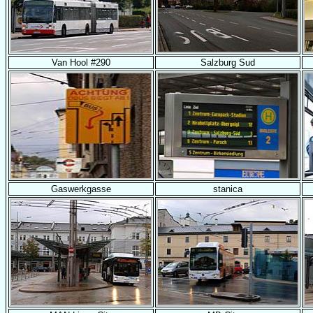
Van Hool #290
Salzburg Sud
Gaswerkgasse
stanica