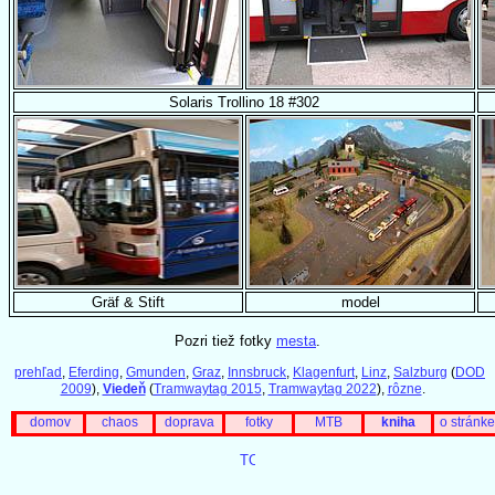
Solaris Trollino 18 #302
Gräf & Stift
model
Pozri tiež fotky
mesta
.
prehľad
,
Eferding
,
Gmunden
,
Graz
,
Innsbruck
,
Klagenfurt
,
Linz
,
Salzburg
(
DOD
2009
),
Viedeň
(
Tramwaytag 2015
,
Tramwaytag 2022
),
rôzne
.
domov
chaos
doprava
fotky
MTB
kniha
o stránke