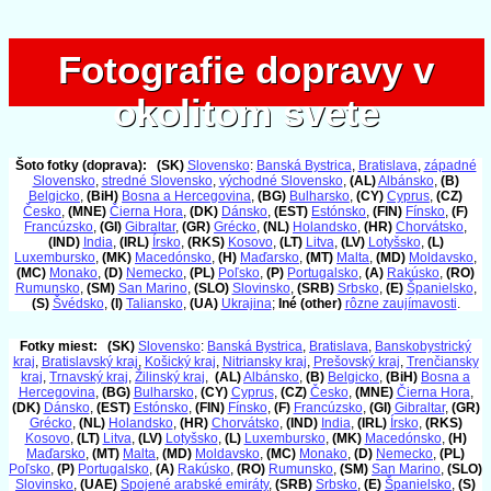
Fotografie dopravy v
Fotografie dopravy v
okolitom svete
okolitom svete
Šoto fotky (doprava):
(SK)
Slovensko
:
Banská Bystrica
,
Bratislava
,
západné
Slovensko
,
stredné Slovensko
,
východné Slovensko
,
(AL)
Albánsko
,
(B)
Belgicko
,
(BiH)
Bosna a Hercegovina
,
(BG)
Bulharsko
,
(CY)
Cyprus
,
(CZ)
Česko
,
(MNE)
Čierna Hora
,
(DK)
Dánsko
,
(EST)
Estónsko
,
(FIN)
Fínsko
,
(F)
Francúzsko
,
(GI)
Gibraltar
,
(GR)
Grécko
,
(NL)
Holandsko
,
(HR)
Chorvátsko
,
(IND)
India
,
(IRL)
Írsko
,
(RKS)
Kosovo
,
(LT)
Litva
,
(LV)
Lotyšsko
,
(L)
Luxembursko
,
(MK)
Macedónsko
,
(H)
Maďarsko
,
(MT)
Malta
,
(MD)
Moldavsko
,
(MC)
Monako
,
(D)
Nemecko
,
(PL)
Poľsko
,
(P)
Portugalsko
,
(A)
Rakúsko
,
(RO)
Rumunsko
,
(SM)
San Marino
,
(SLO)
Slovinsko
,
(SRB)
Srbsko
,
(E)
Španielsko
,
(S)
Švédsko
,
(I)
Taliansko
,
(UA)
Ukrajina
;
Iné (other)
rôzne zaujímavosti
.
Fotky miest:
(SK)
Slovensko
:
Banská Bystrica
,
Bratislava
,
Banskobystrický
kraj
,
Bratislavský kraj
,
Košický kraj
,
Nitriansky kraj
,
Prešovský kraj
,
Trenčiansky
kraj
,
Trnavský kraj
,
Žilinský kraj
,
(AL)
Albánsko
,
(B)
Belgicko
,
(BiH)
Bosna a
Hercegovina
,
(BG)
Bulharsko
,
(CY)
Cyprus
,
(CZ)
Česko
,
(MNE)
Čierna Hora
,
(DK)
Dánsko
,
(EST)
Estónsko
,
(FIN)
Fínsko
,
(F)
Francúzsko
,
(GI)
Gibraltar
,
(GR)
Grécko
,
(NL)
Holandsko
,
(HR)
Chorvátsko
,
(IND)
India
,
(IRL)
Írsko
,
(RKS)
Kosovo
,
(LT)
Litva
,
(LV)
Lotyšsko
,
(L)
Luxembursko
,
(MK)
Macedónsko
,
(H)
Maďarsko
,
(MT)
Malta
,
(MD)
Moldavsko
,
(MC)
Monako
,
(D)
Nemecko
,
(PL)
Poľsko
,
(P)
Portugalsko
,
(A)
Rakúsko
,
(RO)
Rumunsko
,
(SM)
San Marino
,
(SLO)
Slovinsko
,
(UAE)
Spojené arabské emiráty
,
(SRB)
Srbsko
,
(E)
Španielsko
,
(S)