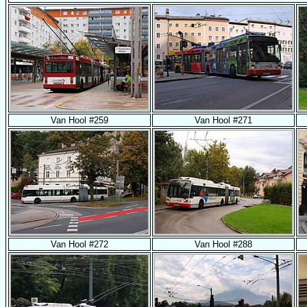
Van Hool #259
Van Hool #271
Van Hool #272
Van Hool #288