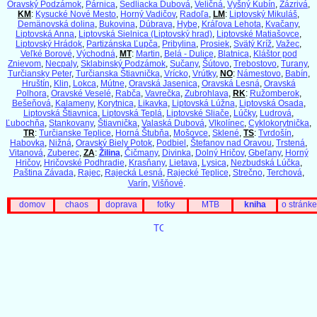
Oravský Podzámok
,
Párnica
,
Sedliacka Dubová
,
Veličná
,
Vyšný Kubín
,
Zázrivá
,
KM
:
Kysucké Nové Mesto
,
Horný Vadičov
,
Radoľa
,
LM
:
Liptovský Mikuláš
,
Demänovská dolina
,
Bukovina
,
Dúbrava
,
Hybe
,
Kráľova Lehota
,
Kvačany
,
Liptovská Anna
,
Liptovská Sielnica (Liptovský hrad)
,
Liptovské Matiašovce
,
Liptovský Hrádok
,
Partizánska Ľupča
,
Pribylina
,
Prosiek
,
Svätý Kríž
,
Važec
,
Veľké Borové
,
Východná
,
MT
:
Martin
,
Belá - Dulice
,
Blatnica
,
Kláštor pod
Znievom
,
Necpaly
,
Sklabinský Podzámok
,
Sučany
,
Šútovo
,
Trebostovo
,
Turany
,
Turčiansky Peter
,
Turčianska Štiavnička
,
Vrícko
,
Vrútky
,
NO
:
Námestovo
,
Babín
,
Hruštín
,
Klin
,
Lokca
,
Mútne
,
Oravská Jasenica
,
Oravská Lesná
,
Oravská
Polhora
,
Oravské Veselé
,
Rabča
,
Vavrečka
,
Zubrohlava
,
RK
:
Ružomberok
,
Bešeňová
,
Kalameny
,
Korytnica
,
Likavka
,
Liptovská Lúžna
,
Liptovská Osada
,
Liptovská Štiavnica
,
Liptovská Teplá
,
Liptovské Sliače
,
Lúčky
,
Ludrová
,
Ľubochňa
,
Stankovany
,
Štiavnička
,
Valaská Dubová
,
Vlkolínec
,
Cyklokorytnička
,
TR
:
Turčianske Teplice
,
Horná Štubňa
,
Mošovce
,
Sklené
,
TS
:
Tvrdošín
,
Habovka
,
Nižná
,
Oravský Biely Potok
,
Podbiel
,
Štefanov nad Oravou
,
Trstená
,
Vitanová
,
Zuberec
,
ZA
:
Žilina
,
Čičmany
,
Divinka
,
Dolný Hričov
,
Gbeľany
,
Horný
Hričov
,
Hričovské Podhradie
,
Krasňany
,
Lietava
,
Lysica
,
Nezbudská Lúčka
,
Paština Závada
,
Rajec
,
Rajecká Lesná
,
Rajecké Teplice
,
Strečno
,
Terchová
,
Varín
,
Višňové
.
domov
chaos
doprava
fotky
MTB
kniha
o stránke