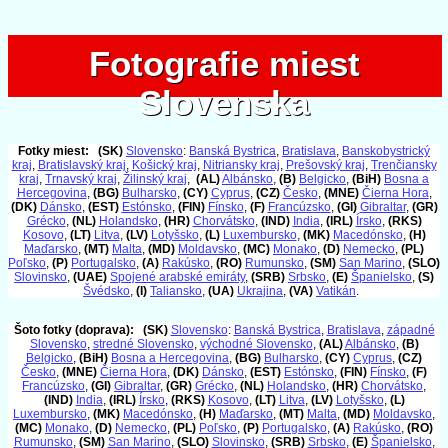
Fotografie miest
Fotografie miest
Slovenska
Slovenska
Fotky miest:
(SK)
Slovensko
:
Banská Bystrica
,
Bratislava
,
Banskobystrický
kraj
,
Bratislavský kraj
,
Košický kraj
,
Nitriansky kraj
,
Prešovský kraj
,
Trenčiansky
kraj
,
Trnavský kraj
,
Žilinský kraj
,
(AL)
Albánsko
,
(B)
Belgicko
,
(BiH)
Bosna a
Hercegovina
,
(BG)
Bulharsko
,
(CY)
Cyprus
,
(CZ)
Česko
,
(MNE)
Čierna Hora
,
(DK)
Dánsko
,
(EST)
Estónsko
,
(FIN)
Fínsko
,
(F)
Francúzsko
,
(GI)
Gibraltar
,
(GR)
Grécko
,
(NL)
Holandsko
,
(HR)
Chorvátsko
,
(IND)
India
,
(IRL)
Írsko
,
(RKS)
Kosovo
,
(LT)
Litva
,
(LV)
Lotyšsko
,
(L)
Luxembursko
,
(MK)
Macedónsko
,
(H)
Maďarsko
,
(MT)
Malta
,
(MD)
Moldavsko
,
(MC)
Monako
,
(D)
Nemecko
,
(PL)
Poľsko
,
(P)
Portugalsko
,
(A)
Rakúsko
,
(RO)
Rumunsko
,
(SM)
San Marino
,
(SLO)
Slovinsko
,
(UAE)
Spojené arabské emiráty
,
(SRB)
Srbsko
,
(E)
Španielsko
,
(S)
Švédsko
,
(I)
Taliansko
,
(UA)
Ukrajina
,
(VA)
Vatikán
.
Šoto fotky (doprava):
(SK)
Slovensko
:
Banská Bystrica
,
Bratislava
,
západné
Slovensko
,
stredné Slovensko
,
východné Slovensko
,
(AL)
Albánsko
,
(B)
Belgicko
,
(BiH)
Bosna a Hercegovina
,
(BG)
Bulharsko
,
(CY)
Cyprus
,
(CZ)
Česko
,
(MNE)
Čierna Hora
,
(DK)
Dánsko
,
(EST)
Estónsko
,
(FIN)
Fínsko
,
(F)
Francúzsko
,
(GI)
Gibraltar
,
(GR)
Grécko
,
(NL)
Holandsko
,
(HR)
Chorvátsko
,
(IND)
India
,
(IRL)
Írsko
,
(RKS)
Kosovo
,
(LT)
Litva
,
(LV)
Lotyšsko
,
(L)
Luxembursko
,
(MK)
Macedónsko
,
(H)
Maďarsko
,
(MT)
Malta
,
(MD)
Moldavsko
,
(MC)
Monako
,
(D)
Nemecko
,
(PL)
Poľsko
,
(P)
Portugalsko
,
(A)
Rakúsko
,
(RO)
Rumunsko
,
(SM)
San Marino
,
(SLO)
Slovinsko
,
(SRB)
Srbsko
,
(E)
Španielsko
,