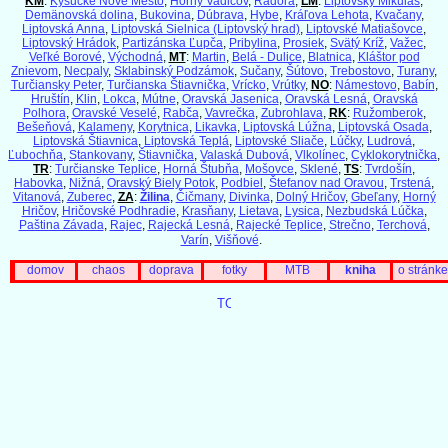
KM
:
Kysucké Nové Mesto
,
Horný Vadičov
,
Radoľa
,
LM
:
Liptovský Mikuláš
,
Demänovská dolina
,
Bukovina
,
Dúbrava
,
Hybe
,
Kráľova Lehota
,
Kvačany
,
Liptovská Anna
,
Liptovská Sielnica (Liptovský hrad)
,
Liptovské Matiašovce
,
Liptovský Hrádok
,
Partizánska Ľupča
,
Pribylina
,
Prosiek
,
Svätý Kríž
,
Važec
,
Veľké Borové
,
Východná
,
MT
:
Martin
,
Belá - Dulice
,
Blatnica
,
Kláštor pod
Znievom
,
Necpaly
,
Sklabinský Podzámok
,
Sučany
,
Šútovo
,
Trebostovo
,
Turany
,
Turčiansky Peter
,
Turčianska Štiavnička
,
Vrícko
,
Vrútky
,
NO
:
Námestovo
,
Babín
,
Hruštín
,
Klin
,
Lokca
,
Mútne
,
Oravská Jasenica
,
Oravská Lesná
,
Oravská
Polhora
,
Oravské Veselé
,
Rabča
,
Vavrečka
,
Zubrohlava
,
RK
:
Ružomberok
,
Bešeňová
,
Kalameny
,
Korytnica
,
Likavka
,
Liptovská Lúžna
,
Liptovská Osada
,
Liptovská Štiavnica
,
Liptovská Teplá
,
Liptovské Sliače
,
Lúčky
,
Ludrová
,
Ľubochňa
,
Stankovany
,
Štiavnička
,
Valaská Dubová
,
Vlkolínec
,
Cyklokorytnička
,
TR
:
Turčianske Teplice
,
Horná Štubňa
,
Mošovce
,
Sklené
,
TS
:
Tvrdošín
,
Habovka
,
Nižná
,
Oravský Biely Potok
,
Podbiel
,
Štefanov nad Oravou
,
Trstená
,
Vitanová
,
Zuberec
,
ZA
:
Žilina
,
Čičmany
,
Divinka
,
Dolný Hričov
,
Gbeľany
,
Horný
Hričov
,
Hričovské Podhradie
,
Krasňany
,
Lietava
,
Lysica
,
Nezbudská Lúčka
,
Paština Závada
,
Rajec
,
Rajecká Lesná
,
Rajecké Teplice
,
Strečno
,
Terchová
,
Varín
,
Višňové
.
domov
chaos
doprava
fotky
MTB
kniha
o stránke