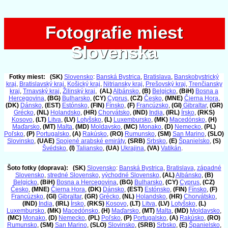
Fotografie miest
Fotografie miest
Slovenska
Slovenska
Fotky miest:
(SK)
Slovensko
:
Banská Bystrica
,
Bratislava
,
Banskobystrický
kraj
,
Bratislavský kraj
,
Košický kraj
,
Nitriansky kraj
,
Prešovský kraj
,
Trenčiansky
kraj
,
Trnavský kraj
,
Žilinský kraj
,
(AL)
Albánsko
,
(B)
Belgicko
,
(BiH)
Bosna a
Hercegovina
,
(BG)
Bulharsko
,
(CY)
Cyprus
,
(CZ)
Česko
,
(MNE)
Čierna Hora
,
(DK)
Dánsko
,
(EST)
Estónsko
,
(FIN)
Fínsko
,
(F)
Francúzsko
,
(GI)
Gibraltar
,
(GR)
Grécko
,
(NL)
Holandsko
,
(HR)
Chorvátsko
,
(IND)
India
,
(IRL)
Írsko
,
(RKS)
Kosovo
,
(LT)
Litva
,
(LV)
Lotyšsko
,
(L)
Luxembursko
,
(MK)
Macedónsko
,
(H)
Maďarsko
,
(MT)
Malta
,
(MD)
Moldavsko
,
(MC)
Monako
,
(D)
Nemecko
,
(PL)
Poľsko
,
(P)
Portugalsko
,
(A)
Rakúsko
,
(RO)
Rumunsko
,
(SM)
San Marino
,
(SLO)
Slovinsko
,
(UAE)
Spojené arabské emiráty
,
(SRB)
Srbsko
,
(E)
Španielsko
,
(S)
Švédsko
,
(I)
Taliansko
,
(UA)
Ukrajina
,
(VA)
Vatikán
.
Šoto fotky (doprava):
(SK)
Slovensko
:
Banská Bystrica
,
Bratislava
,
západné
Slovensko
,
stredné Slovensko
,
východné Slovensko
,
(AL)
Albánsko
,
(B)
Belgicko
,
(BiH)
Bosna a Hercegovina
,
(BG)
Bulharsko
,
(CY)
Cyprus
,
(CZ)
Česko
,
(MNE)
Čierna Hora
,
(DK)
Dánsko
,
(EST)
Estónsko
,
(FIN)
Fínsko
,
(F)
Francúzsko
,
(GI)
Gibraltar
,
(GR)
Grécko
,
(NL)
Holandsko
,
(HR)
Chorvátsko
,
(IND)
India
,
(IRL)
Írsko
,
(RKS)
Kosovo
,
(LT)
Litva
,
(LV)
Lotyšsko
,
(L)
Luxembursko
,
(MK)
Macedónsko
,
(H)
Maďarsko
,
(MT)
Malta
,
(MD)
Moldavsko
,
(MC)
Monako
,
(D)
Nemecko
,
(PL)
Poľsko
,
(P)
Portugalsko
,
(A)
Rakúsko
,
(RO)
Rumunsko
,
(SM)
San Marino
,
(SLO)
Slovinsko
,
(SRB)
Srbsko
,
(E)
Španielsko
,