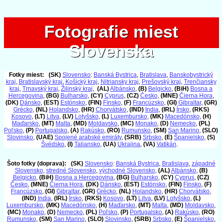
Fotografie miest
Fotografie miest
Slovenska
Slovenska
Fotky miest:
(SK)
Slovensko
:
Banská Bystrica
,
Bratislava
,
Banskobystrický
kraj
,
Bratislavský kraj
,
Košický kraj
,
Nitriansky kraj
,
Prešovský kraj
,
Trenčiansky
kraj
,
Trnavský kraj
,
Žilinský kraj
,
(AL)
Albánsko
,
(B)
Belgicko
,
(BiH)
Bosna a
Hercegovina
,
(BG)
Bulharsko
,
(CY)
Cyprus
,
(CZ)
Česko
,
(MNE)
Čierna Hora
,
(DK)
Dánsko
,
(EST)
Estónsko
,
(FIN)
Fínsko
,
(F)
Francúzsko
,
(GI)
Gibraltar
,
(GR)
Grécko
,
(NL)
Holandsko
,
(HR)
Chorvátsko
,
(IND)
India
,
(IRL)
Írsko
,
(RKS)
Kosovo
,
(LT)
Litva
,
(LV)
Lotyšsko
,
(L)
Luxembursko
,
(MK)
Macedónsko
,
(H)
Maďarsko
,
(MT)
Malta
,
(MD)
Moldavsko
,
(MC)
Monako
,
(D)
Nemecko
,
(PL)
Poľsko
,
(P)
Portugalsko
,
(A)
Rakúsko
,
(RO)
Rumunsko
,
(SM)
San Marino
,
(SLO)
Slovinsko
,
(UAE)
Spojené arabské emiráty
,
(SRB)
Srbsko
,
(E)
Španielsko
,
(S)
Švédsko
,
(I)
Taliansko
,
(UA)
Ukrajina
,
(VA)
Vatikán
.
Šoto fotky (doprava):
(SK)
Slovensko
:
Banská Bystrica
,
Bratislava
,
západné
Slovensko
,
stredné Slovensko
,
východné Slovensko
,
(AL)
Albánsko
,
(B)
Belgicko
,
(BiH)
Bosna a Hercegovina
,
(BG)
Bulharsko
,
(CY)
Cyprus
,
(CZ)
Česko
,
(MNE)
Čierna Hora
,
(DK)
Dánsko
,
(EST)
Estónsko
,
(FIN)
Fínsko
,
(F)
Francúzsko
,
(GI)
Gibraltar
,
(GR)
Grécko
,
(NL)
Holandsko
,
(HR)
Chorvátsko
,
(IND)
India
,
(IRL)
Írsko
,
(RKS)
Kosovo
,
(LT)
Litva
,
(LV)
Lotyšsko
,
(L)
Luxembursko
,
(MK)
Macedónsko
,
(H)
Maďarsko
,
(MT)
Malta
,
(MD)
Moldavsko
,
(MC)
Monako
,
(D)
Nemecko
,
(PL)
Poľsko
,
(P)
Portugalsko
,
(A)
Rakúsko
,
(RO)
Rumunsko
,
(SM)
San Marino
,
(SLO)
Slovinsko
,
(SRB)
Srbsko
,
(E)
Španielsko
,