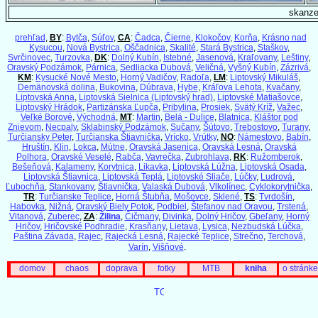
skanz
prehľad
,
BY
:
Bytča
,
Súľov
,
CA
:
Čadca
,
Čierne
,
Klokočov
,
Korňa
,
Krásno nad
Kysucou
,
Nová Bystrica
,
Oščadnica
,
Skalité
,
Stará Bystrica
,
Staškov
,
Svrčinovec
,
Turzovka
,
DK
:
Dolný Kubín
,
Istebné
,
Jasenová
,
Kraľovany
,
Leštiny
,
Oravský Podzámok
,
Párnica
,
Sedliacka Dubová
,
Veličná
,
Vyšný Kubín
,
Zázrivá
,
KM
:
Kysucké Nové Mesto
,
Horný Vadičov
,
Radoľa
,
LM
:
Liptovský Mikuláš
,
Demänovská dolina
,
Bukovina
,
Dúbrava
,
Hybe
,
Kráľova Lehota
,
Kvačany
,
Liptovská Anna
,
Liptovská Sielnica (Liptovský hrad)
,
Liptovské Matiašovce
,
Liptovský Hrádok
,
Partizánska Ľupča
,
Pribylina
,
Prosiek
,
Svätý Kríž
,
Važec
,
Veľké Borové
,
Východná
,
MT
:
Martin
,
Belá - Dulice
,
Blatnica
,
Kláštor pod
Znievom
,
Necpaly
,
Sklabinský Podzámok
,
Sučany
,
Šútovo
,
Trebostovo
,
Turany
,
Turčiansky Peter
,
Turčianska Štiavnička
,
Vrícko
,
Vrútky
,
NO
:
Námestovo
,
Babín
,
Hruštín
,
Klin
,
Lokca
,
Mútne
,
Oravská Jasenica
,
Oravská Lesná
,
Oravská
Polhora
,
Oravské Veselé
,
Rabča
,
Vavrečka
,
Zubrohlava
,
RK
:
Ružomberok
,
Bešeňová
,
Kalameny
,
Korytnica
,
Likavka
,
Liptovská Lúžna
,
Liptovská Osada
,
Liptovská Štiavnica
,
Liptovská Teplá
,
Liptovské Sliače
,
Lúčky
,
Ludrová
,
Ľubochňa
,
Stankovany
,
Štiavnička
,
Valaská Dubová
,
Vlkolínec
,
Cyklokorytnička
,
TR
:
Turčianske Teplice
,
Horná Štubňa
,
Mošovce
,
Sklené
,
TS
:
Tvrdošín
,
Habovka
,
Nižná
,
Oravský Biely Potok
,
Podbiel
,
Štefanov nad Oravou
,
Trstená
,
Vitanová
,
Zuberec
,
ZA
:
Žilina
,
Čičmany
,
Divinka
,
Dolný Hričov
,
Gbeľany
,
Horný
Hričov
,
Hričovské Podhradie
,
Krasňany
,
Lietava
,
Lysica
,
Nezbudská Lúčka
,
Paština Závada
,
Rajec
,
Rajecká Lesná
,
Rajecké Teplice
,
Strečno
,
Terchová
,
Varín
,
Višňové
.
domov
chaos
doprava
fotky
MTB
kniha
o stránke