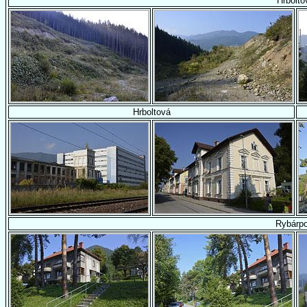
Hrbolto
Hrboltová
Rybárpo