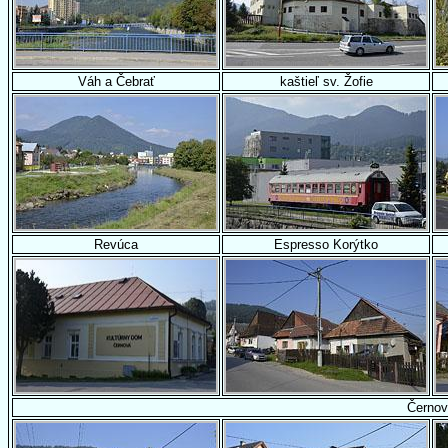
Váh a Čebrať
kaštieľ sv. Žofie
Revúca
Espresso Korýtko
Černo