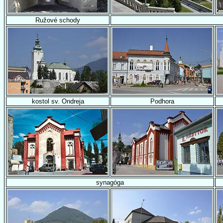
Ružové schody
kostol sv. Ondreja
Podhora
synagóga