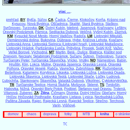
viac ...
.
prehľad
,
BY
:
Bytča
,
Súľov
,
CA
:
Čadca
,
Čierne
,
Klokočov
,
Korňa
,
Krásno nad
Kysucou
,
Nová Bystrica
,
Oščadnica
,
Skalité
,
Stará Bystrica
,
Staškov
,
Svrčinovec
,
Turzovka
,
DK
:
Dolný Kubín
,
Istebné
,
Jasenová
,
Kraľovany
,
Leštiny
,
Oravský Podzámok
,
Párnica
,
Sedliacka Dubová
,
Veličná
,
Vyšný Kubín
,
Zázrivá
,
KM
:
Kysucké Nové Mesto
,
Horný Vadičov
,
Radoľa
,
LM
:
Liptovský Mikuláš
,
Demänovská dolina
,
Bukovina
,
Dúbrava
,
Hybe
,
Kráľova Lehota
,
Kvačany
,
Liptovská Anna
,
Liptovská Sielnica (Liptovský hrad)
,
Liptovské Matiašovce
,
Liptovský Hrádok
,
Partizánska Ľupča
,
Pribylina
,
Prosiek
,
Svätý Kríž
,
Važec
,
Veľké Borové
,
Východná
,
MT
:
Martin
,
Belá - Dulice
,
Blatnica
,
Kláštor pod
Znievom
,
Necpaly
,
Sklabinský Podzámok
,
Sučany
,
Šútovo
,
Trebostovo
,
Turany
,
Turčiansky Peter
,
Turčianska Štiavnička
,
Vrícko
,
Vrútky
,
NO
:
Námestovo
,
Babín
,
Hruštín
,
Klin
,
Lokca
,
Mútne
,
Oravská Jasenica
,
Oravská Lesná
,
Oravská
Polhora
,
Oravské Veselé
,
Rabča
,
Vavrečka
,
Zubrohlava
,
RK
:
Ružomberok
,
Bešeňová
,
Kalameny
,
Korytnica
,
Likavka
,
Liptovská Lúžna
,
Liptovská Osada
,
Liptovská Štiavnica
,
Liptovská Teplá
,
Liptovské Sliače
,
Lúčky
,
Ludrová
,
Ľubochňa
,
Stankovany
,
Štiavnička
,
Valaská Dubová
,
Vlkolínec
,
Cyklokorytnička
,
TR
:
Turčianske Teplice
,
Horná Štubňa
,
Mošovce
,
Sklené
,
TS
:
Tvrdošín
,
Habovka
,
Nižná
,
Oravský Biely Potok
,
Podbiel
,
Štefanov nad Oravou
,
Trstená
,
Vitanová
,
Zuberec
,
ZA
:
Žilina
,
Čičmany
,
Divinka
,
Dolný Hričov
,
Gbeľany
,
Horný
Hričov
,
Hričovské Podhradie
,
Krasňany
,
Lietava
,
Lysica
,
Nezbudská Lúčka
,
Paština Závada
,
Rajec
,
Rajecká Lesná
,
Rajecké Teplice
,
Strečno
,
Terchová
,
Varín
,
Višňové
.
domov
chaos
doprava
fotky
MTB
kniha
o stránke