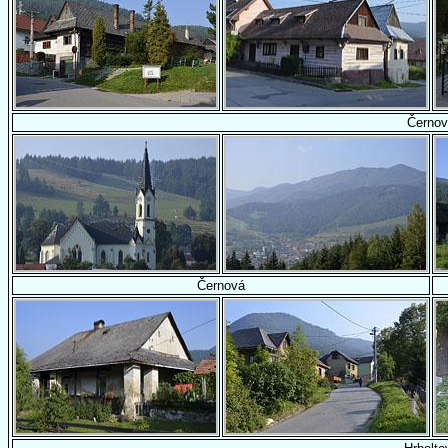
Černo
Černová