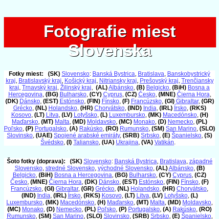
Fotografie miest
Fotografie miest
Slovenska
Slovenska
Fotky miest:
(SK)
Slovensko
:
Banská Bystrica
,
Bratislava
,
Banskobystrický
kraj
,
Bratislavský kraj
,
Košický kraj
,
Nitriansky kraj
,
Prešovský kraj
,
Trenčiansky
kraj
,
Trnavský kraj
,
Žilinský kraj
,
(AL)
Albánsko
,
(B)
Belgicko
,
(BiH)
Bosna a
Hercegovina
,
(BG)
Bulharsko
,
(CY)
Cyprus
,
(CZ)
Česko
,
(MNE)
Čierna Hora
,
(DK)
Dánsko
,
(EST)
Estónsko
,
(FIN)
Fínsko
,
(F)
Francúzsko
,
(GI)
Gibraltar
,
(GR)
Grécko
,
(NL)
Holandsko
,
(HR)
Chorvátsko
,
(IND)
India
,
(IRL)
Írsko
,
(RKS)
Kosovo
,
(LT)
Litva
,
(LV)
Lotyšsko
,
(L)
Luxembursko
,
(MK)
Macedónsko
,
(H)
Maďarsko
,
(MT)
Malta
,
(MD)
Moldavsko
,
(MC)
Monako
,
(D)
Nemecko
,
(PL)
Poľsko
,
(P)
Portugalsko
,
(A)
Rakúsko
,
(RO)
Rumunsko
,
(SM)
San Marino
,
(SLO)
Slovinsko
,
(UAE)
Spojené arabské emiráty
,
(SRB)
Srbsko
,
(E)
Španielsko
,
(S)
Švédsko
,
(I)
Taliansko
,
(UA)
Ukrajina
,
(VA)
Vatikán
.
Šoto fotky (doprava):
(SK)
Slovensko
:
Banská Bystrica
,
Bratislava
,
západné
Slovensko
,
stredné Slovensko
,
východné Slovensko
,
(AL)
Albánsko
,
(B)
Belgicko
,
(BiH)
Bosna a Hercegovina
,
(BG)
Bulharsko
,
(CY)
Cyprus
,
(CZ)
Česko
,
(MNE)
Čierna Hora
,
(DK)
Dánsko
,
(EST)
Estónsko
,
(FIN)
Fínsko
,
(F)
Francúzsko
,
(GI)
Gibraltar
,
(GR)
Grécko
,
(NL)
Holandsko
,
(HR)
Chorvátsko
,
(IND)
India
,
(IRL)
Írsko
,
(RKS)
Kosovo
,
(LT)
Litva
,
(LV)
Lotyšsko
,
(L)
Luxembursko
,
(MK)
Macedónsko
,
(H)
Maďarsko
,
(MT)
Malta
,
(MD)
Moldavsko
,
(MC)
Monako
,
(D)
Nemecko
,
(PL)
Poľsko
,
(P)
Portugalsko
,
(A)
Rakúsko
,
(RO)
Rumunsko
,
(SM)
San Marino
,
(SLO)
Slovinsko
,
(SRB)
Srbsko
,
(E)
Španielsko
,