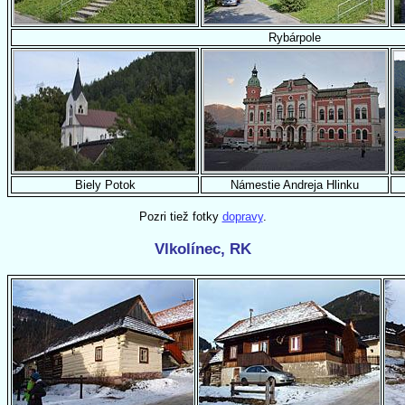
Rybárpole
Biely Potok
Námestie Andreja Hlinku
Pozri tiež fotky
dopravy
.
Vlkolínec, RK