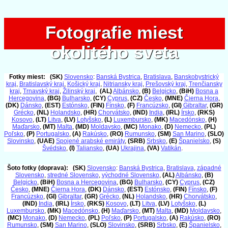
Fotografie miest
Fotografie miest
okolitého sveta
okolitého sveta
Fotky miest:
(SK)
Slovensko
:
Banská Bystrica
,
Bratislava
,
Banskobystrický
kraj
,
Bratislavský kraj
,
Košický kraj
,
Nitriansky kraj
,
Prešovský kraj
,
Trenčiansky
kraj
,
Trnavský kraj
,
Žilinský kraj
,
(AL)
Albánsko
,
(B)
Belgicko
,
(BiH)
Bosna a
Hercegovina
,
(BG)
Bulharsko
,
(CY)
Cyprus
,
(CZ)
Česko
,
(MNE)
Čierna Hora
,
(DK)
Dánsko
,
(EST)
Estónsko
,
(FIN)
Fínsko
,
(F)
Francúzsko
,
(GI)
Gibraltar
,
(GR)
Grécko
,
(NL)
Holandsko
,
(HR)
Chorvátsko
,
(IND)
India
,
(IRL)
Írsko
,
(RKS)
Kosovo
,
(LT)
Litva
,
(LV)
Lotyšsko
,
(L)
Luxembursko
,
(MK)
Macedónsko
,
(H)
Maďarsko
,
(MT)
Malta
,
(MD)
Moldavsko
,
(MC)
Monako
,
(D)
Nemecko
,
(PL)
Poľsko
,
(P)
Portugalsko
,
(A)
Rakúsko
,
(RO)
Rumunsko
,
(SM)
San Marino
,
(SLO)
Slovinsko
,
(UAE)
Spojené arabské emiráty
,
(SRB)
Srbsko
,
(E)
Španielsko
,
(S)
Švédsko
,
(I)
Taliansko
,
(UA)
Ukrajina
,
(VA)
Vatikán
.
Šoto fotky (doprava):
(SK)
Slovensko
:
Banská Bystrica
,
Bratislava
,
západné
Slovensko
,
stredné Slovensko
,
východné Slovensko
,
(AL)
Albánsko
,
(B)
Belgicko
,
(BiH)
Bosna a Hercegovina
,
(BG)
Bulharsko
,
(CY)
Cyprus
,
(CZ)
Česko
,
(MNE)
Čierna Hora
,
(DK)
Dánsko
,
(EST)
Estónsko
,
(FIN)
Fínsko
,
(F)
Francúzsko
,
(GI)
Gibraltar
,
(GR)
Grécko
,
(NL)
Holandsko
,
(HR)
Chorvátsko
,
(IND)
India
,
(IRL)
Írsko
,
(RKS)
Kosovo
,
(LT)
Litva
,
(LV)
Lotyšsko
,
(L)
Luxembursko
,
(MK)
Macedónsko
,
(H)
Maďarsko
,
(MT)
Malta
,
(MD)
Moldavsko
,
(MC)
Monako
,
(D)
Nemecko
,
(PL)
Poľsko
,
(P)
Portugalsko
,
(A)
Rakúsko
,
(RO)
Rumunsko
,
(SM)
San Marino
,
(SLO)
Slovinsko
,
(SRB)
Srbsko
,
(E)
Španielsko
,