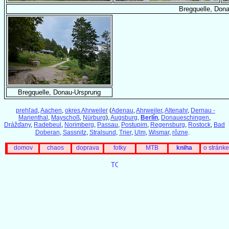
Bregquelle, Don
Bregquelle, Donau-Ursprung
prehľad
,
Aachen
,
okres Ahrweiler
(
Adenau
,
Ahrweiler
,
Altenahr
,
Dernau -
Marienthal
,
Mayschoß
,
Nürburg
),
Augsburg
,
Berlín
,
Donaueschingen
,
Drážďany
,
Radebeul
,
Norimberg
,
Passau
,
Postupim
,
Regensburg
,
Rostock
,
Bad
Doberan
,
Sassnitz
,
Stralsund
,
Trier
,
Ulm
,
Wismar
,
rôzne
.
domov
chaos
doprava
fotky
MTB
kniha
o stránke