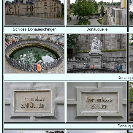
Schloss Donaueschingen
Donauquelle
Donauque
Donauque