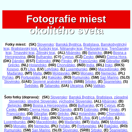
Fotografie miest
Fotografie miest
okolitého sveta
okolitého sveta
Fotky miest:
(SK)
Slovensko
:
Banská Bystrica
,
Bratislava
,
Banskobystrický
kraj
,
Bratislavský kraj
,
Košický kraj
,
Nitriansky kraj
,
Prešovský kraj
,
Trenčiansky
kraj
,
Trnavský kraj
,
Žilinský kraj
,
(AL)
Albánsko
,
(B)
Belgicko
,
(BiH)
Bosna a
Hercegovina
,
(BG)
Bulharsko
,
(CY)
Cyprus
,
(CZ)
Česko
,
(MNE)
Čierna Hora
,
(DK)
Dánsko
,
(EST)
Estónsko
,
(FIN)
Fínsko
,
(F)
Francúzsko
,
(GI)
Gibraltar
,
(GR)
Grécko
,
(NL)
Holandsko
,
(HR)
Chorvátsko
,
(IND)
India
,
(IRL)
Írsko
,
(RKS)
Kosovo
,
(LT)
Litva
,
(LV)
Lotyšsko
,
(L)
Luxembursko
,
(MK)
Macedónsko
,
(H)
Maďarsko
,
(MT)
Malta
,
(MD)
Moldavsko
,
(MC)
Monako
,
(D)
Nemecko
,
(PL)
Poľsko
,
(P)
Portugalsko
,
(A)
Rakúsko
,
(RO)
Rumunsko
,
(SM)
San Marino
,
(SLO)
Slovinsko
,
(UAE)
Spojené arabské emiráty
,
(SRB)
Srbsko
,
(E)
Španielsko
,
(S)
Švédsko
,
(I)
Taliansko
,
(UA)
Ukrajina
,
(VA)
Vatikán
.
Šoto fotky (doprava):
(SK)
Slovensko
:
Banská Bystrica
,
Bratislava
,
západné
Slovensko
,
stredné Slovensko
,
východné Slovensko
,
(AL)
Albánsko
,
(B)
Belgicko
,
(BiH)
Bosna a Hercegovina
,
(BG)
Bulharsko
,
(CY)
Cyprus
,
(CZ)
Česko
,
(MNE)
Čierna Hora
,
(DK)
Dánsko
,
(EST)
Estónsko
,
(FIN)
Fínsko
,
(F)
Francúzsko
,
(GI)
Gibraltar
,
(GR)
Grécko
,
(NL)
Holandsko
,
(HR)
Chorvátsko
,
(IND)
India
,
(IRL)
Írsko
,
(RKS)
Kosovo
,
(LT)
Litva
,
(LV)
Lotyšsko
,
(L)
Luxembursko
,
(MK)
Macedónsko
,
(H)
Maďarsko
,
(MT)
Malta
,
(MD)
Moldavsko
,
(MC)
Monako
,
(D)
Nemecko
,
(PL)
Poľsko
,
(P)
Portugalsko
,
(A)
Rakúsko
,
(RO)
Rumunsko
,
(SM)
San Marino
,
(SLO)
Slovinsko
,
(SRB)
Srbsko
,
(E)
Španielsko
,