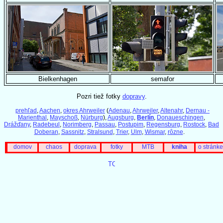
Bielkenhagen
semafor
Pozri tiež fotky
dopravy
.
prehľad
,
Aachen
,
okres Ahrweiler
(
Adenau
,
Ahrweiler
,
Altenahr
,
Dernau -
Marienthal
,
Mayschoß
,
Nürburg
),
Augsburg
,
Berlín
,
Donaueschingen
,
Drážďany
,
Radebeul
,
Norimberg
,
Passau
,
Postupim
,
Regensburg
,
Rostock
,
Bad
Doberan
,
Sassnitz
,
Stralsund
,
Trier
,
Ulm
,
Wismar
,
rôzne
.
domov
chaos
doprava
fotky
MTB
kniha
o stránke