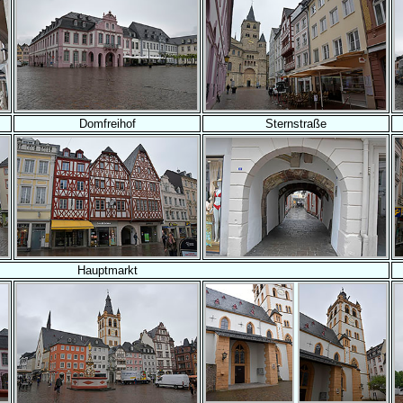
Domfreihof
Sternstraße
Hauptmarkt