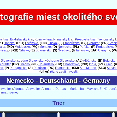
tografie miest okolitého sv
tografie miest okolitého sv
ý kraj
,
Bratislavský kraj
,
Košický kraj
,
Nitriansky kraj
,
Prešovský kraj
,
Trenčiansky k
K)
Dánsko
,
(EST)
Estónsko
,
(FIN)
Fínsko
,
(F)
Francúzsko
,
(GI)
Gibraltar
,
(GR)
Gréck
alta
,
(MD)
Moldavsko
,
(MC)
Monako
,
(D)
Nemecko
,
(PL)
Poľsko
,
(P)
Portugalsko
,
(
miráty
,
(SRB)
Srbsko
,
(E)
Španielsko
,
(S)
Švédsko
,
(I)
Taliansko
,
(UA)
Ukrajina
,
(VA
 Slovensko
,
stredné Slovensko
,
východné Slovensko
,
(AL)
Albánsko
,
(B)
Belgicko
,
ibraltar
,
(GR)
Grécko
,
(NL)
Holandsko
,
(HR)
Chorvátsko
,
(IND)
India
,
(IRL)
Írsko
,
(
ko
,
(P)
Portugalsko
,
(A)
Rakúsko
,
(RO)
Rumunsko
,
(SM)
San Marino
,
(SLO)
Slovin
(other)
rôzne zaujímavosti
.
Nemecko - Deutschland - Germany
Nemecko - Deutschland - Germany
hrweiler
(
Adenau
,
Ahrweiler
,
Altenahr
,
Dernau - Marienthal
,
Mayschoß
,
Nürburg
)
ismar
,
rôzne
.
Trier