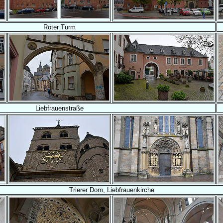
Roter Turm
Liebfrauenstraße
Trierer Dom, Liebfrauenkirche