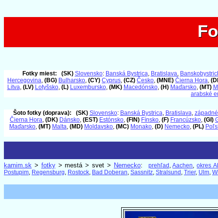
Fo
Fo
Fotky miest:
(SK)
Slovensko
:
Banská Bystrica
,
Bratislava
,
Banskobystrick
Hercegovina
,
(BG)
Bulharsko
,
(CY)
Cyprus
,
(CZ)
Česko
,
(MNE)
Čierna Hora
,
(D
Litva
,
(LV)
Lotyšsko
,
(L)
Luxembursko
,
(MK)
Macedónsko
,
(H)
Maďarsko
,
(MT)
M
arabské e
Šoto fotky (doprava):
(SK)
Slovensko
:
Banská Bystrica
,
Bratislava
,
západné
Čierna Hora
,
(DK)
Dánsko
,
(EST)
Estónsko
,
(FIN)
Fínsko
,
(F)
Francúzsko
,
(GI)
G
Maďarsko
,
(MT)
Malta
,
(MD)
Moldavsko
,
(MC)
Monako
,
(D)
Nemecko
,
(PL)
Poľs
kamim.sk
>
fotky
> mestá > svet >
Nemecko
:
prehľad
,
Aachen
,
okres A
Postupim
,
Regensburg
,
Rostock
,
Bad Doberan
,
Sassnitz
,
Stralsund
,
Trier
,
Ulm
,
W