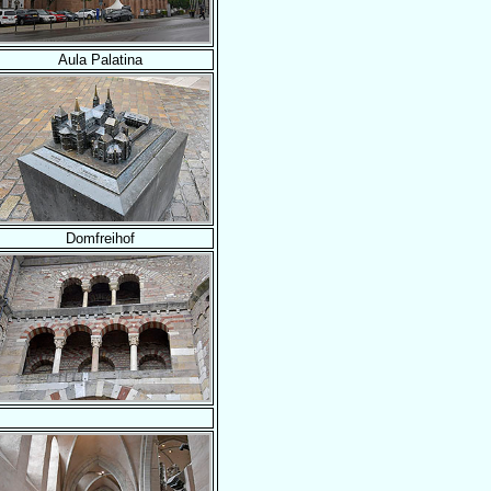
Aula Palatina
Domfreihof