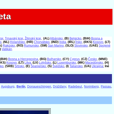
eta
eta
raj
,
Trnavský kraj
,
Žilinský kraj
,
(AL)
Albánsko
,
(B)
Belgicko
,
(BiH)
Bosna a
o
,
(NL)
Holandsko
,
(HR)
Chorvátsko
,
(IND)
India
,
(IRL)
Írsko
,
(RKS)
Kosovo
,
(LT)
A)
Rakúsko
,
(RO)
Rumunsko
,
(SM)
San Marino
,
(SLO)
Slovinsko
,
(UAE)
Spojené
)
Vatikán
.
(BiH)
Bosna a Hercegovina
,
(BG)
Bulharsko
,
(CY)
Cyprus
,
(CZ)
Česko
,
(MNE)
RKS)
Kosovo
,
(LT)
Litva
,
(LV)
Lotyšsko
,
(L)
Luxembursko
,
(MK)
Macedónsko
,
(H)
sko
,
(SRB)
Srbsko
,
(E)
Španielsko
,
(S)
Švédsko
,
(I)
Taliansko
,
(UA)
Ukrajina
;
Iné
,
Augsburg
,
Berlín
,
Donaueschingen
,
Drážďany
,
Radebeul
,
Norimberg
,
Passau
,