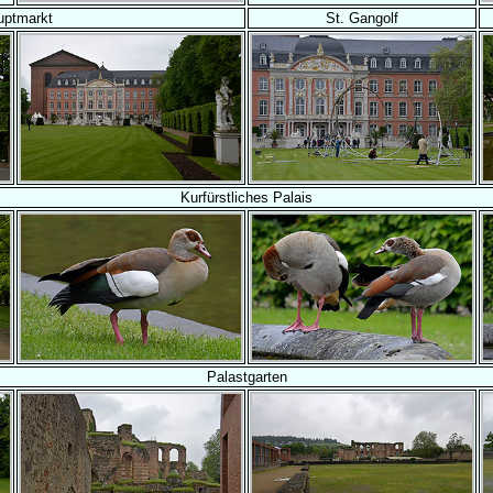
uptmarkt
St. Gangolf
Kurfürstliches Palais
Palastgarten