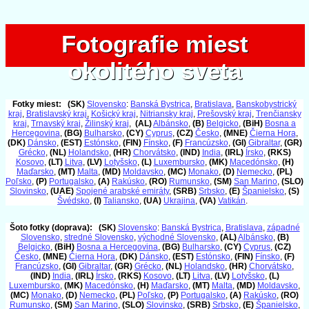
Fotografie miest
Fotografie miest
okolitého sveta
okolitého sveta
Fotky miest:
(SK)
Slovensko
:
Banská Bystrica
,
Bratislava
,
Banskobystrický
kraj
,
Bratislavský kraj
,
Košický kraj
,
Nitriansky kraj
,
Prešovský kraj
,
Trenčiansky
kraj
,
Trnavský kraj
,
Žilinský kraj
,
(AL)
Albánsko
,
(B)
Belgicko
,
(BiH)
Bosna a
Hercegovina
,
(BG)
Bulharsko
,
(CY)
Cyprus
,
(CZ)
Česko
,
(MNE)
Čierna Hora
,
(DK)
Dánsko
,
(EST)
Estónsko
,
(FIN)
Fínsko
,
(F)
Francúzsko
,
(GI)
Gibraltar
,
(GR)
Grécko
,
(NL)
Holandsko
,
(HR)
Chorvátsko
,
(IND)
India
,
(IRL)
Írsko
,
(RKS)
Kosovo
,
(LT)
Litva
,
(LV)
Lotyšsko
,
(L)
Luxembursko
,
(MK)
Macedónsko
,
(H)
Maďarsko
,
(MT)
Malta
,
(MD)
Moldavsko
,
(MC)
Monako
,
(D)
Nemecko
,
(PL)
Poľsko
,
(P)
Portugalsko
,
(A)
Rakúsko
,
(RO)
Rumunsko
,
(SM)
San Marino
,
(SLO)
Slovinsko
,
(UAE)
Spojené arabské emiráty
,
(SRB)
Srbsko
,
(E)
Španielsko
,
(S)
Švédsko
,
(I)
Taliansko
,
(UA)
Ukrajina
,
(VA)
Vatikán
.
Šoto fotky (doprava):
(SK)
Slovensko
:
Banská Bystrica
,
Bratislava
,
západné
Slovensko
,
stredné Slovensko
,
východné Slovensko
,
(AL)
Albánsko
,
(B)
Belgicko
,
(BiH)
Bosna a Hercegovina
,
(BG)
Bulharsko
,
(CY)
Cyprus
,
(CZ)
Česko
,
(MNE)
Čierna Hora
,
(DK)
Dánsko
,
(EST)
Estónsko
,
(FIN)
Fínsko
,
(F)
Francúzsko
,
(GI)
Gibraltar
,
(GR)
Grécko
,
(NL)
Holandsko
,
(HR)
Chorvátsko
,
(IND)
India
,
(IRL)
Írsko
,
(RKS)
Kosovo
,
(LT)
Litva
,
(LV)
Lotyšsko
,
(L)
Luxembursko
,
(MK)
Macedónsko
,
(H)
Maďarsko
,
(MT)
Malta
,
(MD)
Moldavsko
,
(MC)
Monako
,
(D)
Nemecko
,
(PL)
Poľsko
,
(P)
Portugalsko
,
(A)
Rakúsko
,
(RO)
Rumunsko
,
(SM)
San Marino
,
(SLO)
Slovinsko
,
(SRB)
Srbsko
,
(E)
Španielsko
,