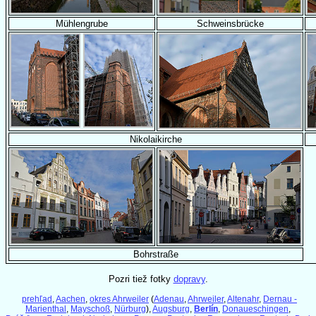
Mühlengrube
Schweinsbrücke
Nikolaikirche
Bohrstraße
Pozri tiež fotky
dopravy
.
prehľad
,
Aachen
,
okres Ahrweiler
(
Adenau
,
Ahrweiler
,
Altenahr
,
Dernau -
Marienthal
,
Mayschoß
,
Nürburg
),
Augsburg
,
Berlín
,
Donaueschingen
,