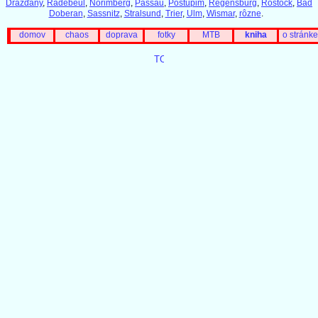
Drážďany
,
Radebeul
,
Norimberg
,
Passau
,
Postupim
,
Regensburg
,
Rostock
,
Bad
Doberan
,
Sassnitz
,
Stralsund
,
Trier
,
Ulm
,
Wismar
,
rôzne
.
domov
chaos
doprava
fotky
MTB
kniha
o stránke