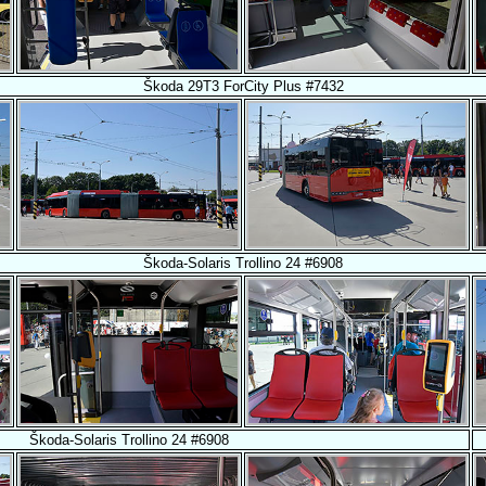
Škoda 29T3 ForCity Plus #7432
Škoda-Solaris Trollino 24 #6908
Škoda-Solaris Trollino 24 #6908