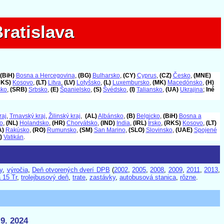
ratislava
ratislava
(BiH)
Bosna a Hercegovina
,
(BG)
Bulharsko
,
(CY)
Cyprus
,
(CZ)
Česko
,
(MNE)
RKS)
Kosovo
,
(LT)
Litva
,
(LV)
Lotyšsko
,
(L)
Luxembursko
,
(MK)
Macedónsko
,
(H)
sko
,
(SRB)
Srbsko
,
(E)
Španielsko
,
(S)
Švédsko
,
(I)
Taliansko
,
(UA)
Ukrajina
;
Iné
raj
,
Trnavský kraj
,
Žilinský kraj
,
(AL)
Albánsko
,
(B)
Belgicko
,
(BiH)
Bosna a
o
,
(NL)
Holandsko
,
(HR)
Chorvátsko
,
(IND)
India
,
(IRL)
Írsko
,
(RKS)
Kosovo
,
(LT)
A)
Rakúsko
,
(RO)
Rumunsko
,
(SM)
San Marino
,
(SLO)
Slovinsko
,
(UAE)
Spojené
)
Vatikán
.
y
,
výročia
,
Deň otvorených dverí DPB
(
2002
,
2005
,
2008
,
2009
,
2011
,
2013
,
 15 Tr
,
trolejbusový deň
,
trate
,
zastávky
,
autobusová stanica
,
rôzne
.
9. 2024