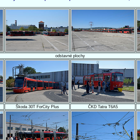
odstavné plochy
Škoda 30T ForCity Plus
ČKD Tatra T6A5