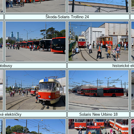
Škoda-Solaris Trollino 24
utobusy
historické el
cké električky
Solaris New Urbino 18