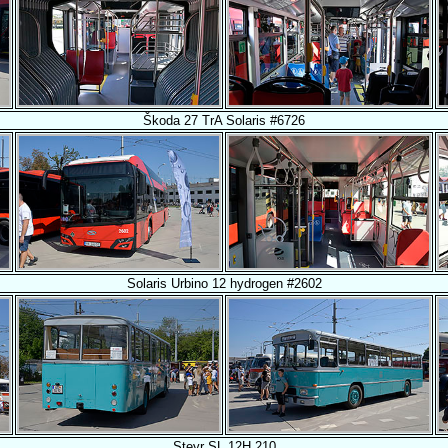
Škoda 27 TrA Solaris #6726
Solaris Urbino 12 hydrogen #2602
Steyr SL 12H 210