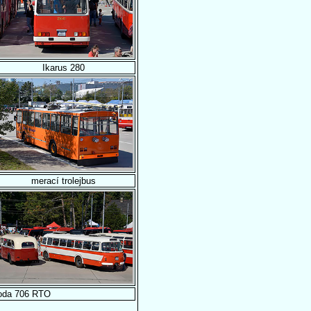
Ikarus 280
merací trolejbus
oda 706 RTO