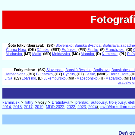
Fotograf
Fotograf
Šoto fotky (doprava):
(SK)
Slovensko
:
Banská Bystrica
,
Bratislava
,
západné
Čierna Hora
,
(DK)
Dánsko
,
(EST)
Estónsko
,
(FIN)
Fínsko
,
(F)
Francúzsko
,
(GI)
G
Maďarsko
,
(MT)
Malta
,
(MD)
Moldavsko
,
(MC)
Monako
,
(D)
Nemecko
,
(PL)
Poľs
Fotky miest:
(SK)
Slovensko
:
Banská Bystrica
,
Bratislava
,
Banskobystrick
Hercegovina
,
(BG)
Bulharsko
,
(CY)
Cyprus
,
(CZ)
Česko
,
(MNE)
Čierna Hora
,
(D
Litva
,
(LV)
Lotyšsko
,
(L)
Luxembursko
,
(MK)
Macedónsko
,
(H)
Maďarsko
,
(MT)
M
arabské e
kamim.sk
>
fotky
> vozy >
Bratislava
>
prehľad
,
autobusy
,
trolejbusy
,
elek
2014
,
2015
,
2017
,
2019
,
MDD 2022
,
2022
,
2023
,
2024
),
rozlúčka s Ikaruso
Deň ot