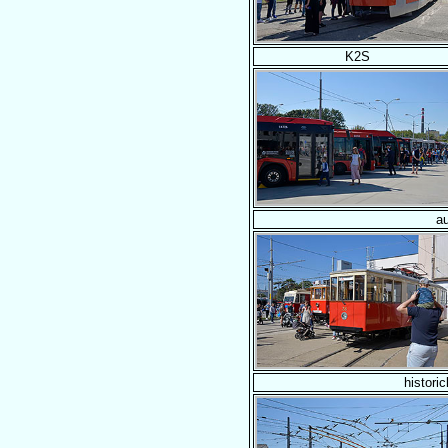
K2S
a
histori