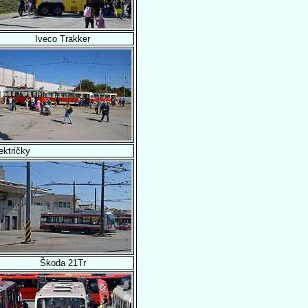
Iveco Trakker
ektričky
Škoda 21Tr