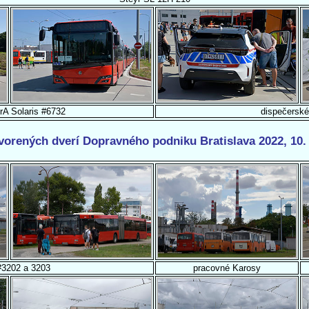
rA Solaris #6732
dispečerské
vorených dverí Dopravného podniku Bratislava 2022, 10. 
3202 a 3203
pracovné Karosy