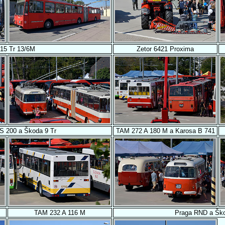
15 Tr 13/6M
Zetor 6421 Proxima
S 200 a Škoda 9 Tr
TAM 272 A 180 M a Karosa B 741
TAM 232 A 116 M
Praga RND a Šk