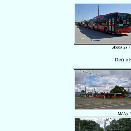
Škoda 27 T
Deň ot
MANy #