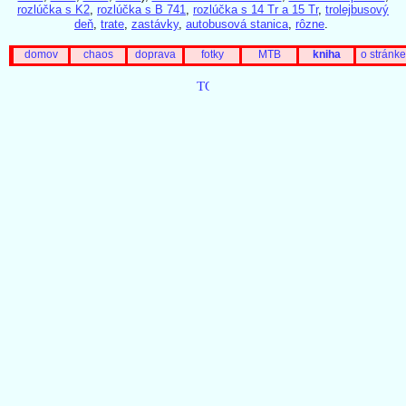
rozlúčka s K2
,
rozlúčka s B 741
,
rozlúčka s 14 Tr a 15 Tr
,
trolejbusový
deň
,
trate
,
zastávky
,
autobusová stanica
,
rôzne
.
domov
chaos
doprava
fotky
MTB
kniha
o stránke