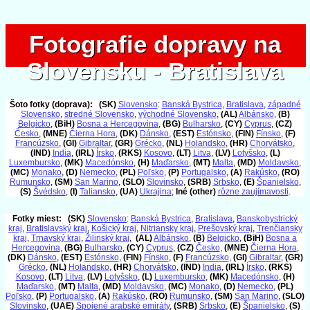
Fotografie dopravy na
Fotografie dopravy na
Slovensku - Bratislava
Slovensku - Bratislava
Šoto fotky (doprava):
(SK)
Slovensko
:
Banská Bystrica
,
Bratislava
,
západné
Slovensko
,
stredné Slovensko
,
východné Slovensko
,
(AL)
Albánsko
,
(B)
Belgicko
,
(BiH)
Bosna a Hercegovina
,
(BG)
Bulharsko
,
(CY)
Cyprus
,
(CZ)
Česko
,
(MNE)
Čierna Hora
,
(DK)
Dánsko
,
(EST)
Estónsko
,
(FIN)
Fínsko
,
(F)
Francúzsko
,
(GI)
Gibraltar
,
(GR)
Grécko
,
(NL)
Holandsko
,
(HR)
Chorvátsko
,
(IND)
India
,
(IRL)
Írsko
,
(RKS)
Kosovo
,
(LT)
Litva
,
(LV)
Lotyšsko
,
(L)
Luxembursko
,
(MK)
Macedónsko
,
(H)
Maďarsko
,
(MT)
Malta
,
(MD)
Moldavsko
,
(MC)
Monako
,
(D)
Nemecko
,
(PL)
Poľsko
,
(P)
Portugalsko
,
(A)
Rakúsko
,
(RO)
Rumunsko
,
(SM)
San Marino
,
(SLO)
Slovinsko
,
(SRB)
Srbsko
,
(E)
Španielsko
,
(S)
Švédsko
,
(I)
Taliansko
,
(UA)
Ukrajina
;
Iné (other)
rôzne zaujímavosti
.
Fotky miest:
(SK)
Slovensko
:
Banská Bystrica
,
Bratislava
,
Banskobystrický
kraj
,
Bratislavský kraj
,
Košický kraj
,
Nitriansky kraj
,
Prešovský kraj
,
Trenčiansky
kraj
,
Trnavský kraj
,
Žilinský kraj
,
(AL)
Albánsko
,
(B)
Belgicko
,
(BiH)
Bosna a
Hercegovina
,
(BG)
Bulharsko
,
(CY)
Cyprus
,
(CZ)
Česko
,
(MNE)
Čierna Hora
,
(DK)
Dánsko
,
(EST)
Estónsko
,
(FIN)
Fínsko
,
(F)
Francúzsko
,
(GI)
Gibraltar
,
(GR)
Grécko
,
(NL)
Holandsko
,
(HR)
Chorvátsko
,
(IND)
India
,
(IRL)
Írsko
,
(RKS)
Kosovo
,
(LT)
Litva
,
(LV)
Lotyšsko
,
(L)
Luxembursko
,
(MK)
Macedónsko
,
(H)
Maďarsko
,
(MT)
Malta
,
(MD)
Moldavsko
,
(MC)
Monako
,
(D)
Nemecko
,
(PL)
Poľsko
,
(P)
Portugalsko
,
(A)
Rakúsko
,
(RO)
Rumunsko
,
(SM)
San Marino
,
(SLO)
Slovinsko
,
(UAE)
Spojené arabské emiráty
,
(SRB)
Srbsko
,
(E)
Španielsko
,
(S)