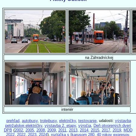
na Záhradníckej
interiér
prehľad
,
autobusy
,
trolejbusy
,
električky
,
testovanie
, udalosti:
výstavba
petržalskej električky
,
výstavba 2. etapy
,
výročia
,
Deň otvorených dverí
DPB
(
2002
,
2005
,
2008
,
2009
,
2011
,
2013
,
2014
,
2015
,
2017
,
2019
,
MDD
2022
,
2022
,
2023
,
2024
),
rozlúčka s Ikarusom 280
,
40 rokov expresov
,