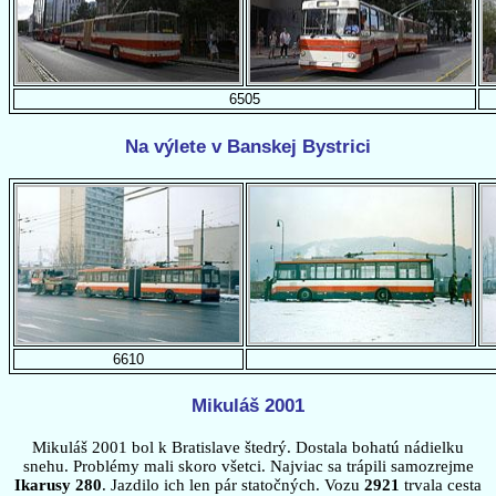
6505
Na výlete v Banskej Bystrici
6610
Mikuláš 2001
Mikuláš 2001 bol k Bratislave štedrý. Dostala bohatú nádielku
snehu. Problémy mali skoro všetci. Najviac sa trápili samozrejme
Ikarusy 280
. Jazdilo ich len pár statočných. Vozu
2921
trvala cesta