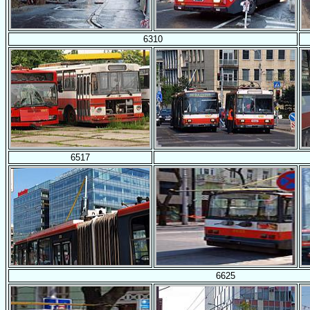
6310
6517
6625