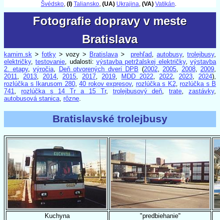
Švédsko
,
(I)
Taliansko
,
(UA)
Ukrajina
,
(VA)
Vatikán
.
Fotografie dopravy v meste
Fotografie dopravy v meste
Bratislava
Bratislava
kamim.sk
>
fotky
> vozy >
Bratislava
>
prehľad
,
autobusy
,
trolejbusy
,
električky
,
testovanie
, udalosti:
výstavba petržalskej električky
,
výstavba
2. etapy
,
výročia
,
Deň otvorených dverí DPB
(
2002
,
2005
,
2008
,
2009
,
2011
,
2013
,
2014
,
2015
,
2017
,
2019
,
MDD 2022
,
2022
,
2023
,
2024
),
rozlúčka s Ikarusom 280
,
40 rokov expresov
,
rozlúčka s K2
,
rozlúčka s B
741
,
rozlúčka s 14 Tr a 15 Tr
,
trolejbusový deň
,
trate
,
zastávky
,
autobusová stanica
,
rôzne
.
Bratislavské trolejbusy
Kuchyna
"predbiehanie"