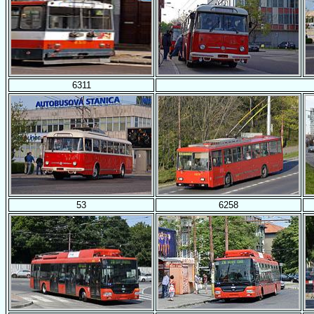
6311
53
6258