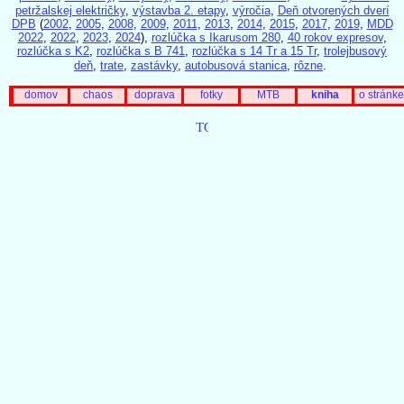
petržalskej električky
,
výstavba 2. etapy
,
výročia
,
Deň otvorených dverí
DPB
(
2002
,
2005
,
2008
,
2009
,
2011
,
2013
,
2014
,
2015
,
2017
,
2019
,
MDD
2022
,
2022
,
2023
,
2024
),
rozlúčka s Ikarusom 280
,
40 rokov expresov
,
rozlúčka s K2
,
rozlúčka s B 741
,
rozlúčka s 14 Tr a 15 Tr
,
trolejbusový
deň
,
trate
,
zastávky
,
autobusová stanica
,
rôzne
.
domov
chaos
doprava
fotky
MTB
kniha
o stránke