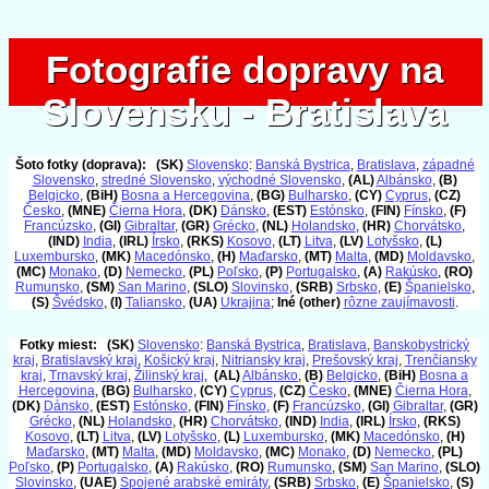
Fotografie dopravy na
Fotografie dopravy na
Slovensku - Bratislava
Slovensku - Bratislava
Šoto fotky (doprava):
(SK)
Slovensko
:
Banská Bystrica
,
Bratislava
,
západné
Slovensko
,
stredné Slovensko
,
východné Slovensko
,
(AL)
Albánsko
,
(B)
Belgicko
,
(BiH)
Bosna a Hercegovina
,
(BG)
Bulharsko
,
(CY)
Cyprus
,
(CZ)
Česko
,
(MNE)
Čierna Hora
,
(DK)
Dánsko
,
(EST)
Estónsko
,
(FIN)
Fínsko
,
(F)
Francúzsko
,
(GI)
Gibraltar
,
(GR)
Grécko
,
(NL)
Holandsko
,
(HR)
Chorvátsko
,
(IND)
India
,
(IRL)
Írsko
,
(RKS)
Kosovo
,
(LT)
Litva
,
(LV)
Lotyšsko
,
(L)
Luxembursko
,
(MK)
Macedónsko
,
(H)
Maďarsko
,
(MT)
Malta
,
(MD)
Moldavsko
,
(MC)
Monako
,
(D)
Nemecko
,
(PL)
Poľsko
,
(P)
Portugalsko
,
(A)
Rakúsko
,
(RO)
Rumunsko
,
(SM)
San Marino
,
(SLO)
Slovinsko
,
(SRB)
Srbsko
,
(E)
Španielsko
,
(S)
Švédsko
,
(I)
Taliansko
,
(UA)
Ukrajina
;
Iné (other)
rôzne zaujímavosti
.
Fotky miest:
(SK)
Slovensko
:
Banská Bystrica
,
Bratislava
,
Banskobystrický
kraj
,
Bratislavský kraj
,
Košický kraj
,
Nitriansky kraj
,
Prešovský kraj
,
Trenčiansky
kraj
,
Trnavský kraj
,
Žilinský kraj
,
(AL)
Albánsko
,
(B)
Belgicko
,
(BiH)
Bosna a
Hercegovina
,
(BG)
Bulharsko
,
(CY)
Cyprus
,
(CZ)
Česko
,
(MNE)
Čierna Hora
,
(DK)
Dánsko
,
(EST)
Estónsko
,
(FIN)
Fínsko
,
(F)
Francúzsko
,
(GI)
Gibraltar
,
(GR)
Grécko
,
(NL)
Holandsko
,
(HR)
Chorvátsko
,
(IND)
India
,
(IRL)
Írsko
,
(RKS)
Kosovo
,
(LT)
Litva
,
(LV)
Lotyšsko
,
(L)
Luxembursko
,
(MK)
Macedónsko
,
(H)
Maďarsko
,
(MT)
Malta
,
(MD)
Moldavsko
,
(MC)
Monako
,
(D)
Nemecko
,
(PL)
Poľsko
,
(P)
Portugalsko
,
(A)
Rakúsko
,
(RO)
Rumunsko
,
(SM)
San Marino
,
(SLO)
Slovinsko
,
(UAE)
Spojené arabské emiráty
,
(SRB)
Srbsko
,
(E)
Španielsko
,
(S)