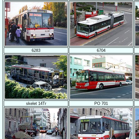
6283
6704
skelet 14Tr
PO 701