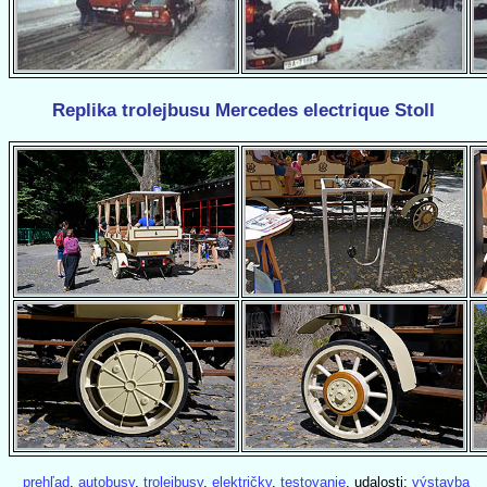
Replika trolejbusu Mercedes electrique Stoll
prehľad
,
autobusy
,
trolejbusy
,
električky
,
testovanie
, udalosti:
výstavba