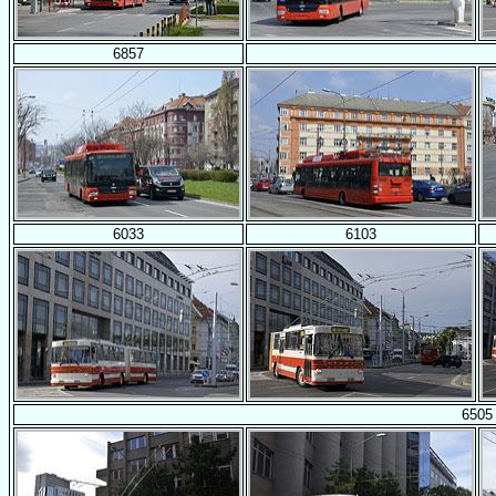
6857
6033
6103
6505