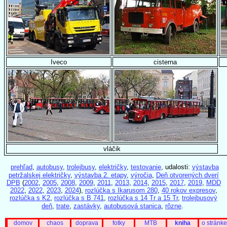
Iveco
cisterna
vláčik
prehľad
,
autobusy
,
trolejbusy
,
električky
,
testovanie
, udalosti:
výstavba
petržalskej električky
,
výstavba 2. etapy
,
výročia
,
Deň otvorených dverí
DPB
(
2002
,
2005
,
2008
,
2009
,
2011
,
2013
,
2014
,
2015
,
2017
,
2019
,
MDD
2022
,
2022
,
2023
,
2024
),
rozlúčka s Ikarusom 280
,
40 rokov expresov
,
rozlúčka s K2
,
rozlúčka s B 741
,
rozlúčka s 14 Tr a 15 Tr
,
trolejbusový
deň
,
trate
,
zastávky
,
autobusová stanica
,
rôzne
.
domov
chaos
doprava
fotky
MTB
kniha
o stránke