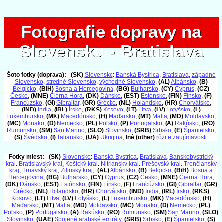
Fotografie dopravy na
Fotografie dopravy na
Slovensku - Bratislava
Slovensku - Bratislava
Šoto fotky (doprava):
(SK)
Slovensko
:
Banská Bystrica
,
Bratislava
,
západné
Slovensko
,
stredné Slovensko
,
východné Slovensko
,
(AL)
Albánsko
,
(B)
Belgicko
,
(BiH)
Bosna a Hercegovina
,
(BG)
Bulharsko
,
(CY)
Cyprus
,
(CZ)
Česko
,
(MNE)
Čierna Hora
,
(DK)
Dánsko
,
(EST)
Estónsko
,
(FIN)
Fínsko
,
(F)
Francúzsko
,
(GI)
Gibraltar
,
(GR)
Grécko
,
(NL)
Holandsko
,
(HR)
Chorvátsko
,
(IND)
India
,
(IRL)
Írsko
,
(RKS)
Kosovo
,
(LT)
Litva
,
(LV)
Lotyšsko
,
(L)
Luxembursko
,
(MK)
Macedónsko
,
(H)
Maďarsko
,
(MT)
Malta
,
(MD)
Moldavsko
,
(MC)
Monako
,
(D)
Nemecko
,
(PL)
Poľsko
,
(P)
Portugalsko
,
(A)
Rakúsko
,
(RO)
Rumunsko
,
(SM)
San Marino
,
(SLO)
Slovinsko
,
(SRB)
Srbsko
,
(E)
Španielsko
,
(S)
Švédsko
,
(I)
Taliansko
,
(UA)
Ukrajina
;
Iné (other)
rôzne zaujímavosti
.
Fotky miest:
(SK)
Slovensko
:
Banská Bystrica
,
Bratislava
,
Banskobystrický
kraj
,
Bratislavský kraj
,
Košický kraj
,
Nitriansky kraj
,
Prešovský kraj
,
Trenčiansky
kraj
,
Trnavský kraj
,
Žilinský kraj
,
(AL)
Albánsko
,
(B)
Belgicko
,
(BiH)
Bosna a
Hercegovina
,
(BG)
Bulharsko
,
(CY)
Cyprus
,
(CZ)
Česko
,
(MNE)
Čierna Hora
,
(DK)
Dánsko
,
(EST)
Estónsko
,
(FIN)
Fínsko
,
(F)
Francúzsko
,
(GI)
Gibraltar
,
(GR)
Grécko
,
(NL)
Holandsko
,
(HR)
Chorvátsko
,
(IND)
India
,
(IRL)
Írsko
,
(RKS)
Kosovo
,
(LT)
Litva
,
(LV)
Lotyšsko
,
(L)
Luxembursko
,
(MK)
Macedónsko
,
(H)
Maďarsko
,
(MT)
Malta
,
(MD)
Moldavsko
,
(MC)
Monako
,
(D)
Nemecko
,
(PL)
Poľsko
,
(P)
Portugalsko
,
(A)
Rakúsko
,
(RO)
Rumunsko
,
(SM)
San Marino
,
(SLO)
Slovinsko
,
(UAE)
Spojené arabské emiráty
,
(SRB)
Srbsko
,
(E)
Španielsko
,
(S)