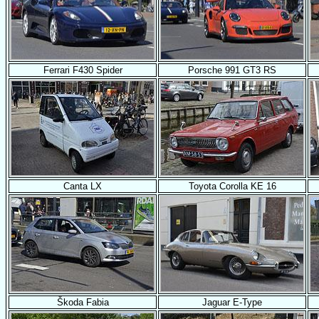
Ferrari F430 Spider
Porsche 991 GT3 RS
Canta LX
Toyota Corolla KE 16
Škoda Fabia
Jaguar E-Type