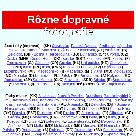
Rôzne dopravné
Rôzne dopravné
fotografie
fotografie
Šoto fotky (doprava):
(SK)
Slovensko
:
Banská Bystrica
,
Bratislava
,
západné
Slovensko
,
stredné Slovensko
,
východné Slovensko
,
(AL)
Albánsko
,
(B)
Belgicko
,
(BiH)
Bosna a Hercegovina
,
(BG)
Bulharsko
,
(CY)
Cyprus
,
(CZ)
Česko
,
(MNE)
Čierna Hora
,
(DK)
Dánsko
,
(EST)
Estónsko
,
(FIN)
Fínsko
,
(F)
Francúzsko
,
(GI)
Gibraltar
,
(GR)
Grécko
,
(NL)
Holandsko
,
(HR)
Chorvátsko
,
(IND)
India
,
(IRL)
Írsko
,
(RKS)
Kosovo
,
(LT)
Litva
,
(LV)
Lotyšsko
,
(L)
Luxembursko
,
(MK)
Macedónsko
,
(H)
Maďarsko
,
(MT)
Malta
,
(MD)
Moldavsko
,
(MC)
Monako
,
(D)
Nemecko
,
(PL)
Poľsko
,
(P)
Portugalsko
,
(A)
Rakúsko
,
(RO)
Rumunsko
,
(SM)
San Marino
,
(SLO)
Slovinsko
,
(SRB)
Srbsko
,
(E)
Španielsko
,
(S)
Švédsko
,
(I)
Taliansko
,
(UA)
Ukrajina
;
Iné (other)
rôzne zaujímavosti
.
Fotky miest:
(SK)
Slovensko
:
Banská Bystrica
,
Bratislava
,
Banskobystrický
kraj
,
Bratislavský kraj
,
Košický kraj
,
Nitriansky kraj
,
Prešovský kraj
,
Trenčiansky
kraj
,
Trnavský kraj
,
Žilinský kraj
,
(AL)
Albánsko
,
(B)
Belgicko
,
(BiH)
Bosna a
Hercegovina
,
(BG)
Bulharsko
,
(CY)
Cyprus
,
(CZ)
Česko
,
(MNE)
Čierna Hora
,
(DK)
Dánsko
,
(EST)
Estónsko
,
(FIN)
Fínsko
,
(F)
Francúzsko
,
(GI)
Gibraltar
,
(GR)
Grécko
,
(NL)
Holandsko
,
(HR)
Chorvátsko
,
(IND)
India
,
(IRL)
Írsko
,
(RKS)
Kosovo
,
(LT)
Litva
,
(LV)
Lotyšsko
,
(L)
Luxembursko
,
(MK)
Macedónsko
,
(H)
Maďarsko
,
(MT)
Malta
,
(MD)
Moldavsko
,
(MC)
Monako
,
(D)
Nemecko
,
(PL)
Poľsko
,
(P)
Portugalsko
,
(A)
Rakúsko
,
(RO)
Rumunsko
,
(SM)
San Marino
,
(SLO)
Slovinsko
,
(UAE)
Spojené arabské emiráty
,
(SRB)
Srbsko
,
(E)
Španielsko
,
(S)