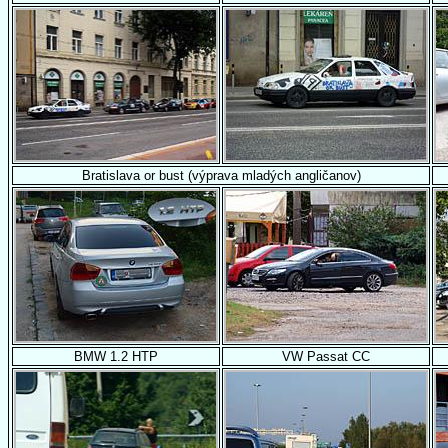
Bratislava or bust (výprava mladých angličanov)
BMW 1.2 HTP
VW Passat CC