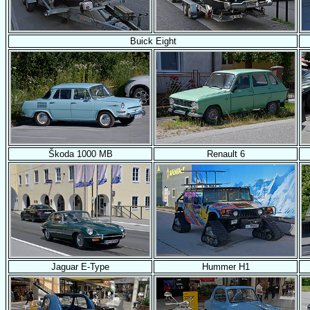
Buick Eight
Škoda 1000 MB
Renault 6
Jaguar E-Type
Hummer H1