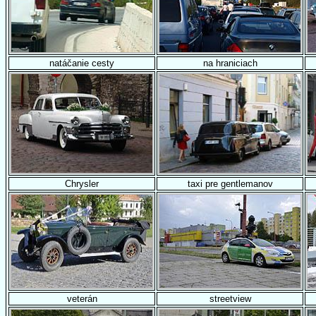
natáčanie cesty
na hraniciach
Chrysler
taxi pre gentlemanov
veterán
streetview