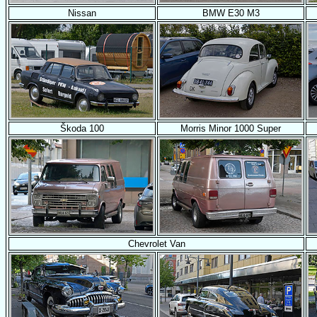
Nissan
BMW E30 M3
Škoda 100
Morris Minor 1000 Super
Chevrolet Van