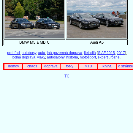
BMW M5 a MB C
Audi A6
prehľad
,
autobusy
,
autá
,
iná pozemná doprava
,
lietadlá
(
SIAF 2015
,
2017
),
lodná doprava
,
vlaky
,
autosalóny
,
história
,
motošport
,
experti
,
rôzne
.
domov
chaos
doprava
fotky
MTB
kniha
o stránke