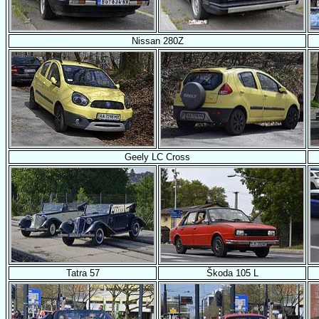
Nissan 280Z
Geely LC Cross
Tatra 57
Škoda 105 L