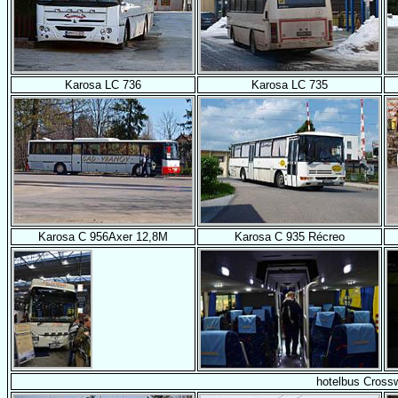
Karosa LC 736
Karosa LC 735
Karosa C 956Axer 12,8M
Karosa C 935 Récreo
hotelbus Cross