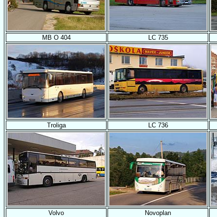
MB O 404
LC 735
Troliga
LC 736
Volvo
Novoplan