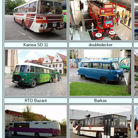
Karosa SD 11
doubledecker
RTO Bazant
Barkas