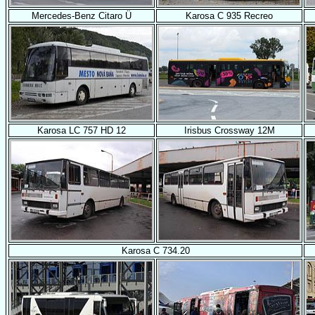
Mercedes-Benz Citaro Ü
Karosa C 935 Recreo
Karosa LC 757 HD 12
Irisbus Crossway 12M
Karosa C 734.20