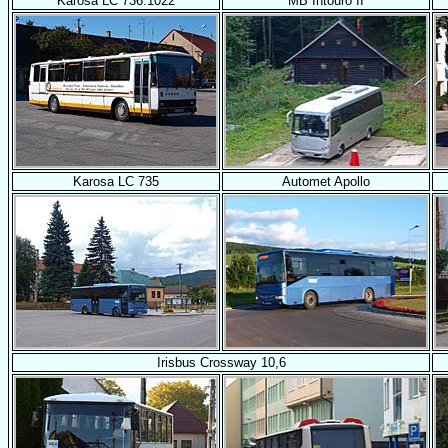
Karosa LC 736.1022
MB Intouro II
Karosa LC 735
Automet Apollo
Irisbus Crossway 10,6