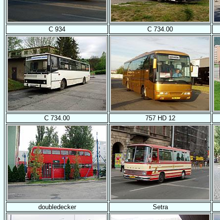
C 934
C 734.00
C 734.00
757 HD 12
doubledecker
Setra