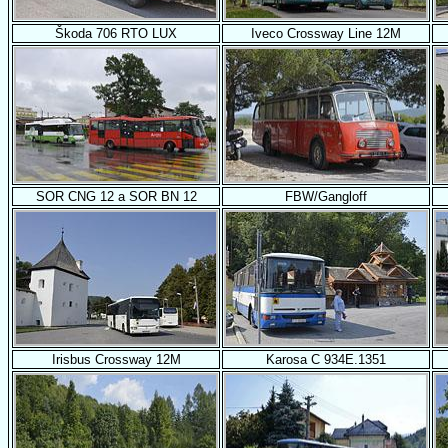
Škoda 706 RTO LUX
Iveco Crossway Line 12M
SOR CNG 12 a SOR BN 12
FBW/Gangloff
Irisbus Crossway 12M
Karosa C 934E.1351