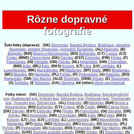
Rôzne dopravné
Rôzne dopravné
fotografie
fotografie
Šoto fotky (doprava):
(SK)
Slovensko
:
Banská Bystrica
,
Bratislava
,
západné
Slovensko
,
stredné Slovensko
,
východné Slovensko
,
(AL)
Albánsko
,
(B)
Belgicko
,
(BiH)
Bosna a Hercegovina
,
(BG)
Bulharsko
,
(CY)
Cyprus
,
(CZ)
Česko
,
(MNE)
Čierna Hora
,
(DK)
Dánsko
,
(EST)
Estónsko
,
(FIN)
Fínsko
,
(F)
Francúzsko
,
(GI)
Gibraltar
,
(GR)
Grécko
,
(NL)
Holandsko
,
(HR)
Chorvátsko
,
(IND)
India
,
(IRL)
Írsko
,
(RKS)
Kosovo
,
(LT)
Litva
,
(LV)
Lotyšsko
,
(L)
Luxembursko
,
(MK)
Macedónsko
,
(H)
Maďarsko
,
(MT)
Malta
,
(MD)
Moldavsko
,
(MC)
Monako
,
(D)
Nemecko
,
(PL)
Poľsko
,
(P)
Portugalsko
,
(A)
Rakúsko
,
(RO)
Rumunsko
,
(SM)
San Marino
,
(SLO)
Slovinsko
,
(SRB)
Srbsko
,
(E)
Španielsko
,
(S)
Švédsko
,
(I)
Taliansko
,
(UA)
Ukrajina
;
Iné (other)
rôzne zaujímavosti
.
Fotky miest:
(SK)
Slovensko
:
Banská Bystrica
,
Bratislava
,
Banskobystrický
kraj
,
Bratislavský kraj
,
Košický kraj
,
Nitriansky kraj
,
Prešovský kraj
,
Trenčiansky
kraj
,
Trnavský kraj
,
Žilinský kraj
,
(AL)
Albánsko
,
(B)
Belgicko
,
(BiH)
Bosna a
Hercegovina
,
(BG)
Bulharsko
,
(CY)
Cyprus
,
(CZ)
Česko
,
(MNE)
Čierna Hora
,
(DK)
Dánsko
,
(EST)
Estónsko
,
(FIN)
Fínsko
,
(F)
Francúzsko
,
(GI)
Gibraltar
,
(GR)
Grécko
,
(NL)
Holandsko
,
(HR)
Chorvátsko
,
(IND)
India
,
(IRL)
Írsko
,
(RKS)
Kosovo
,
(LT)
Litva
,
(LV)
Lotyšsko
,
(L)
Luxembursko
,
(MK)
Macedónsko
,
(H)
Maďarsko
,
(MT)
Malta
,
(MD)
Moldavsko
,
(MC)
Monako
,
(D)
Nemecko
,
(PL)
Poľsko
,
(P)
Portugalsko
,
(A)
Rakúsko
,
(RO)
Rumunsko
,
(SM)
San Marino
,
(SLO)
Slovinsko
,
(UAE)
Spojené arabské emiráty
,
(SRB)
Srbsko
,
(E)
Španielsko
,
(S)