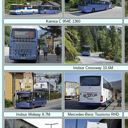
Karosa C 954E.1360
Irisbus Crossway 10,6M
Irisbus Midway 9,7M
Mercedes-Benz Tourismo RHD