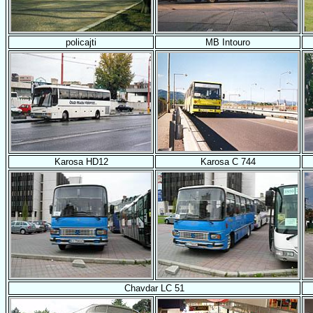
policajti
MB Intouro
Karosa HD12
Karosa C 744
Chavdar LC 51