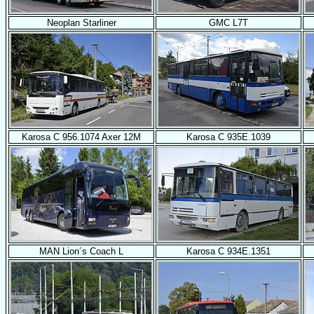
Neoplan Starliner
GMC L7T
Karosa C 956.1074 Axer 12M
Karosa C 935E.1039
MAN Lion´s Coach L
Karosa C 934E.1351