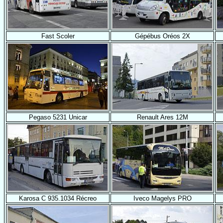
Fast Scoler
Gépébus Oréos 2X
Pegaso 5231 Unicar
Renault Ares 12M
Karosa C 935.1034 Récreo
Iveco Magelys PRO