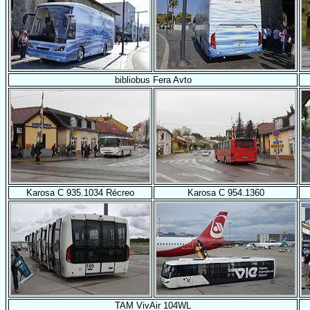
bibliobus Fera Avto
Karosa C 935.1034 Récreo
Karosa C 954.1360
TAM VivAir 104WL