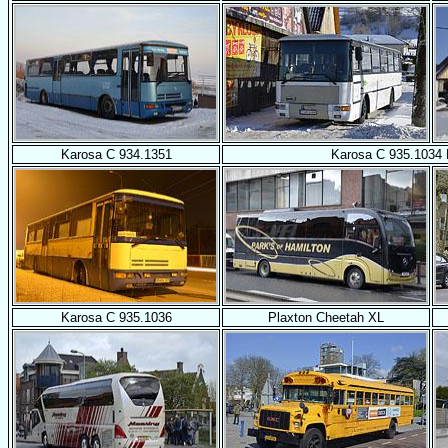
Karosa C 934.1351
Karosa C 935.1034
Karosa C 935.1036
Plaxton Cheetah XL