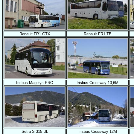
Renault FR1 GTX
Renault FR1 TE
Irisbus Magelys PRO
Irisbus Crossway 10,6M
Setra S 315 UL
Irisbus Crossway 12M