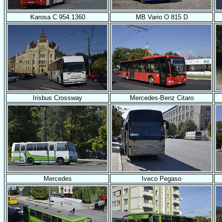
Karosa C 954.1360
MB Vario O 815 D
Irisbus Crossway
Mercedes-Benz Citaro
Mercedes
Iveco Pegaso