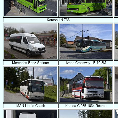
Karosa LN 736
Mercedes-Benz Sprinter
Iveco Crossway LE 10,8M
MAN Lion´s Coach
Karosa C 935.1034 Récreo