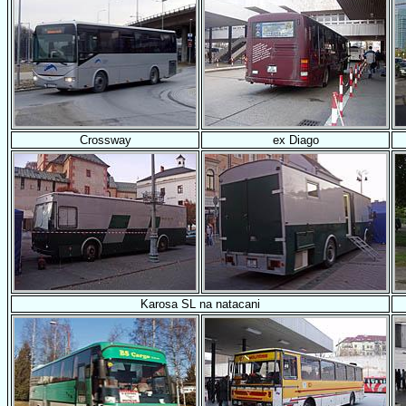
Crossway
ex Diago
Karosa SL na natacani