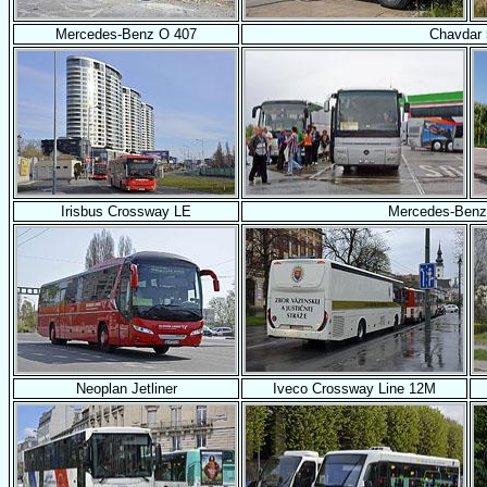
Mercedes-Benz O 407
Chavdar 
Irisbus Crossway LE
Mercedes-Benz
Neoplan Jetliner
Iveco Crossway Line 12M