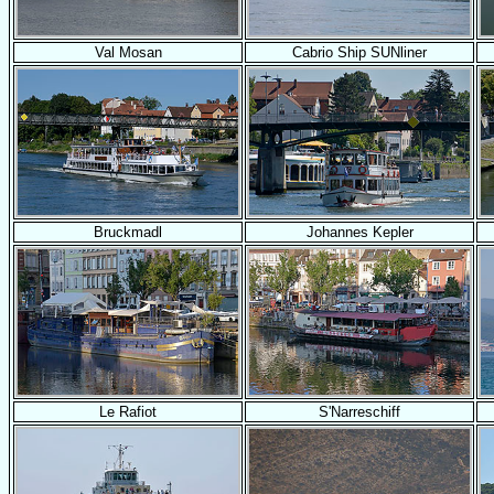
Val Mosan
Cabrio Ship SUNliner
Bruckmadl
Johannes Kepler
Le Rafiot
S'Narreschiff