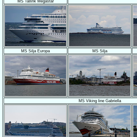
MS Tallink Megastar
MS Silja Europa
MS Silja
MS Viking line Gabriella