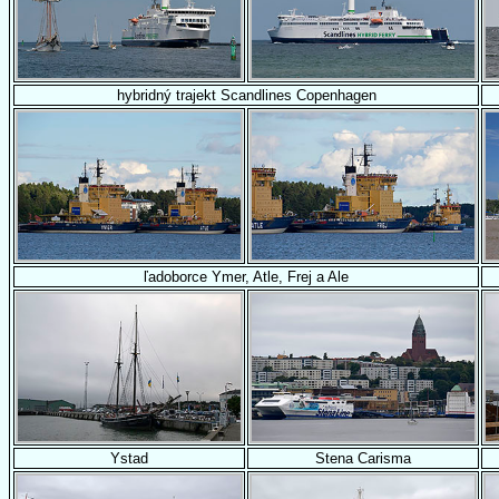
hybridný trajekt Scandlines Copenhagen
ľadoborce Ymer, Atle, Frej a Ale
Ystad
Stena Carisma