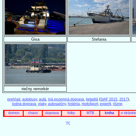
Gisa
Stefania
riečny remorkér
prehľad
,
autobusy
,
autá
,
iná pozemná doprava
,
lietadlá
(
SIAF 2015
,
2017
),
lodná doprava
,
vlaky
,
autosalóny
,
história
,
motošport
,
experti
,
rôzne
.
domov
chaos
doprava
fotky
MTB
kniha
o stránke