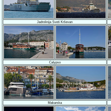
Jadrolinija Sveti Krševan
Calypso
Makarska