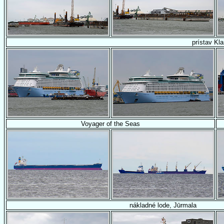
prístav Kl
Voyager of the Seas
nákladné lode, Jūrmala