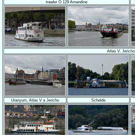
trawler O.129 Amandine
Atlas V, Jerich
Uranyum, Atlas V a Jericho
Schelde