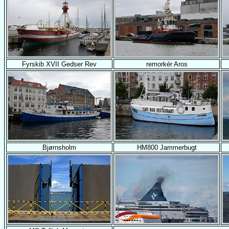
Fyrskib XVII Gedser Rev
remorkér Aros
Bjørnsholm
HM800 Jammerbugt