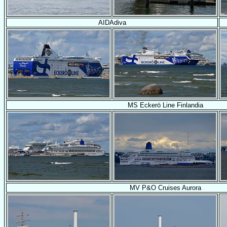
AIDAdiva
MS Eckerö Line Finlandia
MV P&O Cruises Aurora