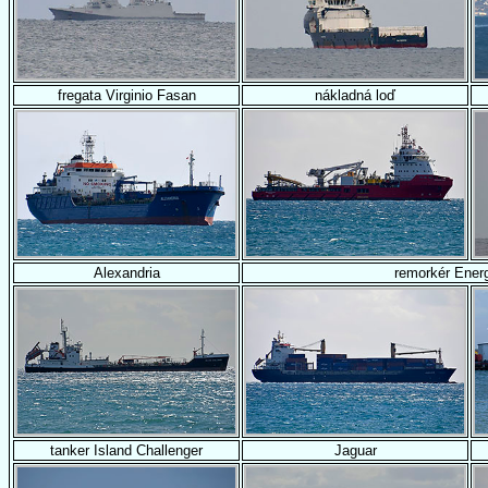
fregata Virginio Fasan
nákladná loď
Alexandria
remorkér Ener
tanker Island Challenger
Jaguar