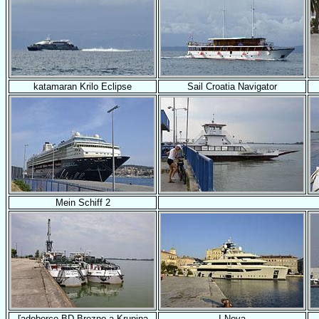
katamaran Krilo Eclipse
Sail Croatia Navigator
Mein Schiff 2
ľadoborce BD Brezno a Krupina
I Nova