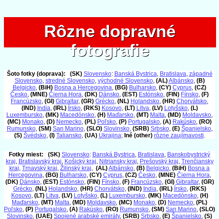
Rôzne dopravné
Rôzne dopravné
fotografie
fotografie
Šoto fotky (doprava):
(SK)
Slovensko
:
Banská Bystrica
,
Bratislava
,
západné
Slovensko
,
stredné Slovensko
,
východné Slovensko
,
(AL)
Albánsko
,
(B)
Belgicko
,
(BiH)
Bosna a Hercegovina
,
(BG)
Bulharsko
,
(CY)
Cyprus
,
(CZ)
Česko
,
(MNE)
Čierna Hora
,
(DK)
Dánsko
,
(EST)
Estónsko
,
(FIN)
Fínsko
,
(F)
Francúzsko
,
(GI)
Gibraltar
,
(GR)
Grécko
,
(NL)
Holandsko
,
(HR)
Chorvátsko
,
(IND)
India
,
(IRL)
Írsko
,
(RKS)
Kosovo
,
(LT)
Litva
,
(LV)
Lotyšsko
,
(L)
Luxembursko
,
(MK)
Macedónsko
,
(H)
Maďarsko
,
(MT)
Malta
,
(MD)
Moldavsko
,
(MC)
Monako
,
(D)
Nemecko
,
(PL)
Poľsko
,
(P)
Portugalsko
,
(A)
Rakúsko
,
(RO)
Rumunsko
,
(SM)
San Marino
,
(SLO)
Slovinsko
,
(SRB)
Srbsko
,
(E)
Španielsko
,
(S)
Švédsko
,
(I)
Taliansko
,
(UA)
Ukrajina
;
Iné (other)
rôzne zaujímavosti
.
Fotky miest:
(SK)
Slovensko
:
Banská Bystrica
,
Bratislava
,
Banskobystrický
kraj
,
Bratislavský kraj
,
Košický kraj
,
Nitriansky kraj
,
Prešovský kraj
,
Trenčiansky
kraj
,
Trnavský kraj
,
Žilinský kraj
,
(AL)
Albánsko
,
(B)
Belgicko
,
(BiH)
Bosna a
Hercegovina
,
(BG)
Bulharsko
,
(CY)
Cyprus
,
(CZ)
Česko
,
(MNE)
Čierna Hora
,
(DK)
Dánsko
,
(EST)
Estónsko
,
(FIN)
Fínsko
,
(F)
Francúzsko
,
(GI)
Gibraltar
,
(GR)
Grécko
,
(NL)
Holandsko
,
(HR)
Chorvátsko
,
(IND)
India
,
(IRL)
Írsko
,
(RKS)
Kosovo
,
(LT)
Litva
,
(LV)
Lotyšsko
,
(L)
Luxembursko
,
(MK)
Macedónsko
,
(H)
Maďarsko
,
(MT)
Malta
,
(MD)
Moldavsko
,
(MC)
Monako
,
(D)
Nemecko
,
(PL)
Poľsko
,
(P)
Portugalsko
,
(A)
Rakúsko
,
(RO)
Rumunsko
,
(SM)
San Marino
,
(SLO)
Slovinsko
,
(UAE)
Spojené arabské emiráty
,
(SRB)
Srbsko
,
(E)
Španielsko
,
(S)