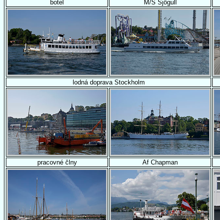
botel
M/S Sjögull
lodná doprava Stockholm
pracovné člny
Af Chapman