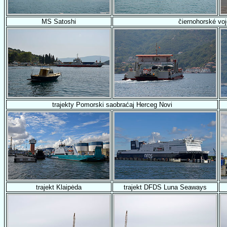
MS Satoshi
čiernohorské vo
trajekty Pomorski saobraćaj Herceg Novi
trajekt Klaipėda
trajekt DFDS Luna Seaways