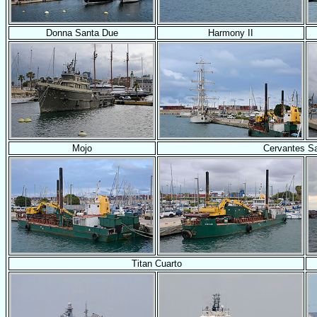
Donna Santa Due
Harmony II
Mojo
Cervantes S
Titan Cuarto