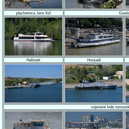
plachetnica Jens Kiil
Gisel
Hallstatt
Hunyadi
vojenské lode rumuns