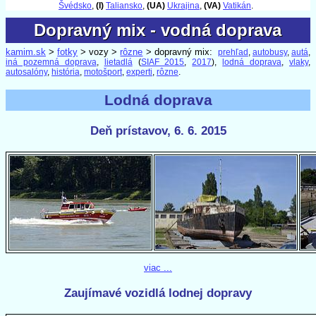
Švédsko
,
(I)
Taliansko
,
(UA)
Ukrajina
,
(VA)
Vatikán
.
Dopravný mix - vodná doprava
Dopravný mix - vodná doprava
kamim.sk
>
fotky
> vozy >
rôzne
> dopravný mix:
prehľad
,
autobusy
,
autá
,
iná pozemná doprava
,
lietadlá
(
SIAF 2015
,
2017
),
lodná doprava
,
vlaky
,
autosalóny
,
história
,
motošport
,
experti
,
rôzne
.
Lodná doprava
Deň prístavov, 6. 6. 2015
viac ...
Zaujímavé vozidlá lodnej dopravy