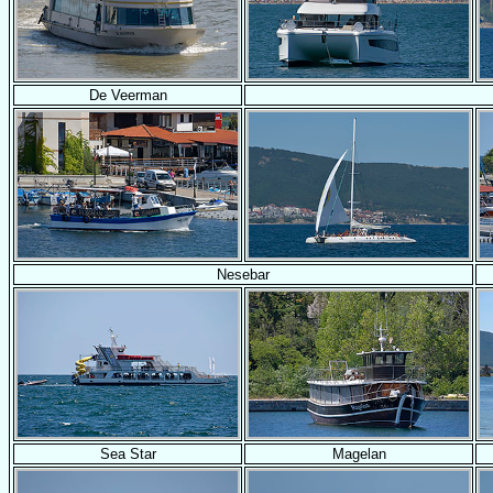
De Veerman
Nesebar
Sea Star
Magelan