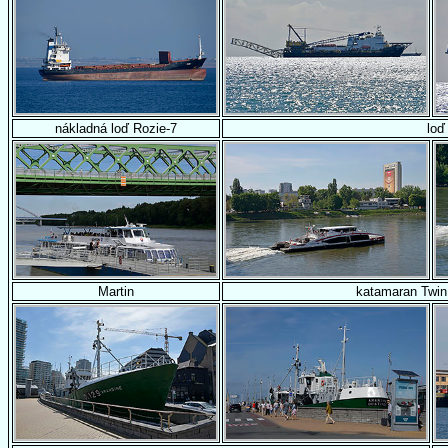
nákladná loď Rozie-7
loď
Martin
katamaran Twin 