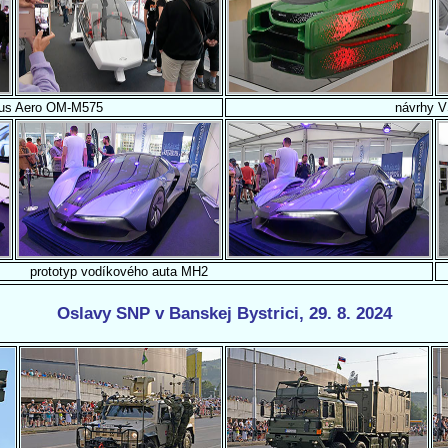
sus Aero OM-M575
návrhy 
prototyp vodíkového auta MH2
Oslavy SNP v Banskej Bystrici, 29. 8. 2024