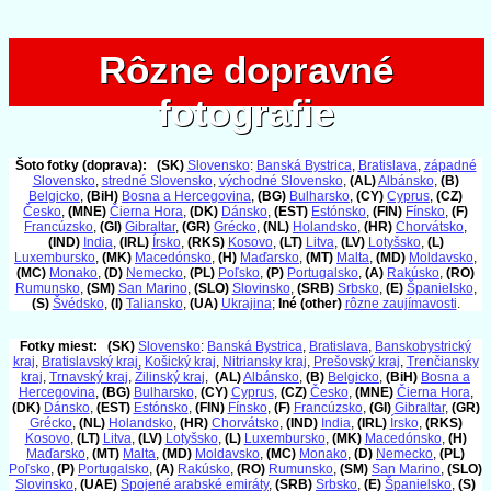
Rôzne dopravné
Rôzne dopravné
fotografie
fotografie
Šoto fotky (doprava):
(SK)
Slovensko
:
Banská Bystrica
,
Bratislava
,
západné
Slovensko
,
stredné Slovensko
,
východné Slovensko
,
(AL)
Albánsko
,
(B)
Belgicko
,
(BiH)
Bosna a Hercegovina
,
(BG)
Bulharsko
,
(CY)
Cyprus
,
(CZ)
Česko
,
(MNE)
Čierna Hora
,
(DK)
Dánsko
,
(EST)
Estónsko
,
(FIN)
Fínsko
,
(F)
Francúzsko
,
(GI)
Gibraltar
,
(GR)
Grécko
,
(NL)
Holandsko
,
(HR)
Chorvátsko
,
(IND)
India
,
(IRL)
Írsko
,
(RKS)
Kosovo
,
(LT)
Litva
,
(LV)
Lotyšsko
,
(L)
Luxembursko
,
(MK)
Macedónsko
,
(H)
Maďarsko
,
(MT)
Malta
,
(MD)
Moldavsko
,
(MC)
Monako
,
(D)
Nemecko
,
(PL)
Poľsko
,
(P)
Portugalsko
,
(A)
Rakúsko
,
(RO)
Rumunsko
,
(SM)
San Marino
,
(SLO)
Slovinsko
,
(SRB)
Srbsko
,
(E)
Španielsko
,
(S)
Švédsko
,
(I)
Taliansko
,
(UA)
Ukrajina
;
Iné (other)
rôzne zaujímavosti
.
Fotky miest:
(SK)
Slovensko
:
Banská Bystrica
,
Bratislava
,
Banskobystrický
kraj
,
Bratislavský kraj
,
Košický kraj
,
Nitriansky kraj
,
Prešovský kraj
,
Trenčiansky
kraj
,
Trnavský kraj
,
Žilinský kraj
,
(AL)
Albánsko
,
(B)
Belgicko
,
(BiH)
Bosna a
Hercegovina
,
(BG)
Bulharsko
,
(CY)
Cyprus
,
(CZ)
Česko
,
(MNE)
Čierna Hora
,
(DK)
Dánsko
,
(EST)
Estónsko
,
(FIN)
Fínsko
,
(F)
Francúzsko
,
(GI)
Gibraltar
,
(GR)
Grécko
,
(NL)
Holandsko
,
(HR)
Chorvátsko
,
(IND)
India
,
(IRL)
Írsko
,
(RKS)
Kosovo
,
(LT)
Litva
,
(LV)
Lotyšsko
,
(L)
Luxembursko
,
(MK)
Macedónsko
,
(H)
Maďarsko
,
(MT)
Malta
,
(MD)
Moldavsko
,
(MC)
Monako
,
(D)
Nemecko
,
(PL)
Poľsko
,
(P)
Portugalsko
,
(A)
Rakúsko
,
(RO)
Rumunsko
,
(SM)
San Marino
,
(SLO)
Slovinsko
,
(UAE)
Spojené arabské emiráty
,
(SRB)
Srbsko
,
(E)
Španielsko
,
(S)