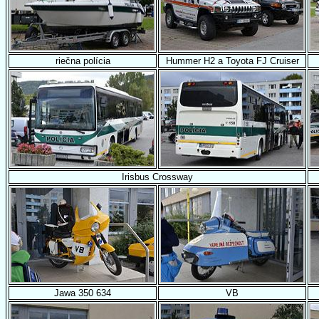
riečna polícia
Hummer H2 a Toyota FJ Cruiser
Irisbus Crossway
Jawa 350 634
VB