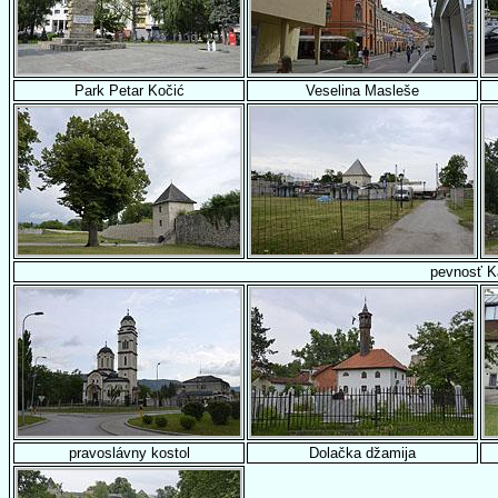
Park Petar Kočić
Veselina Masleše
pevnosť K
pravoslávny kostol
Dolačka džamija