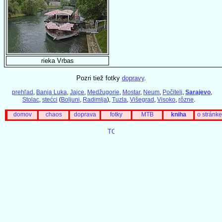
rieka Vrbas
Pozri tiež fotky
dopravy
.
prehľad
,
Banja Luka
,
Jajce
,
Medžugorie
,
Mostar
,
Neum
,
Počitelj
,
Sarajevo
,
Stolac
,
stećci
(
Boljuni
,
Radimlja
),
Tuzla
,
Višegrad
,
Visoko
,
rôzne
.
domov
chaos
doprava
fotky
MTB
kniha
o stránke