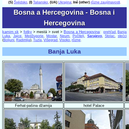
(S)
Švédsko
,
(I)
Taliansko
,
(UA)
Ukrajina
;
Iné (other)
rôzne zaujímavosti
.
Bosna a Hercegovina - Bosna i
Bosna a Hercegovina - Bosna i
Hercegovina
Hercegovina
kamim.sk
>
fotky
> mestá > svet >
Bosna a Hercegovina
:
prehľad
,
Banja
Luka
,
Jajce
,
Medžugorie
,
Mostar
,
Neum
,
Počitelj
,
Sarajevo
,
Stolac
,
stećci
(
Boljuni
,
Radimlja
),
Tuzla
,
Višegrad
,
Visoko
,
rôzne
.
Banja Luka
Ferhat-pašina džamija
hotel Palace