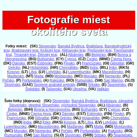
Fotografie miest
Fotografie miest
okolitého sveta
okolitého sveta
Fotky miest:
(SK)
Slovensko
:
Banská Bystrica
,
Bratislava
,
Banskobystrický
kraj
,
Bratislavský kraj
,
Košický kraj
,
Nitriansky kraj
,
Prešovský kraj
,
Trenčiansky
kraj
,
Trnavský kraj
,
Žilinský kraj
,
(AL)
Albánsko
,
(B)
Belgicko
,
(BiH)
Bosna a
Hercegovina
,
(BG)
Bulharsko
,
(CY)
Cyprus
,
(CZ)
Česko
,
(MNE)
Čierna Hora
,
(DK)
Dánsko
,
(EST)
Estónsko
,
(FIN)
Fínsko
,
(F)
Francúzsko
,
(GI)
Gibraltar
,
(GR)
Grécko
,
(NL)
Holandsko
,
(HR)
Chorvátsko
,
(IND)
India
,
(IRL)
Írsko
,
(RKS)
Kosovo
,
(LT)
Litva
,
(LV)
Lotyšsko
,
(L)
Luxembursko
,
(MK)
Macedónsko
,
(H)
Maďarsko
,
(MT)
Malta
,
(MD)
Moldavsko
,
(MC)
Monako
,
(D)
Nemecko
,
(PL)
Poľsko
,
(P)
Portugalsko
,
(A)
Rakúsko
,
(RO)
Rumunsko
,
(SM)
San Marino
,
(SLO)
Slovinsko
,
(UAE)
Spojené arabské emiráty
,
(SRB)
Srbsko
,
(E)
Španielsko
,
(S)
Švédsko
,
(I)
Taliansko
,
(UA)
Ukrajina
,
(VA)
Vatikán
.
Šoto fotky (doprava):
(SK)
Slovensko
:
Banská Bystrica
,
Bratislava
,
západné
Slovensko
,
stredné Slovensko
,
východné Slovensko
,
(AL)
Albánsko
,
(B)
Belgicko
,
(BiH)
Bosna a Hercegovina
,
(BG)
Bulharsko
,
(CY)
Cyprus
,
(CZ)
Česko
,
(MNE)
Čierna Hora
,
(DK)
Dánsko
,
(EST)
Estónsko
,
(FIN)
Fínsko
,
(F)
Francúzsko
,
(GI)
Gibraltar
,
(GR)
Grécko
,
(NL)
Holandsko
,
(HR)
Chorvátsko
,
(IND)
India
,
(IRL)
Írsko
,
(RKS)
Kosovo
,
(LT)
Litva
,
(LV)
Lotyšsko
,
(L)
Luxembursko
,
(MK)
Macedónsko
,
(H)
Maďarsko
,
(MT)
Malta
,
(MD)
Moldavsko
,
(MC)
Monako
,
(D)
Nemecko
,
(PL)
Poľsko
,
(P)
Portugalsko
,
(A)
Rakúsko
,
(RO)
Rumunsko
,
(SM)
San Marino
,
(SLO)
Slovinsko
,
(SRB)
Srbsko
,
(E)
Španielsko
,