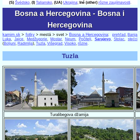
(S)
Švédsko
,
(I)
Taliansko
,
(UA)
Ukrajina
;
Iné (other)
rôzne zaujímavosti
.
Bosna a Hercegovina - Bosna i
Bosna a Hercegovina - Bosna i
Hercegovina
Hercegovina
kamim.sk
>
fotky
> mestá > svet >
Bosna a Hercegovina
:
prehľad
,
Banja
Luka
,
Jajce
,
Medžugorie
,
Mostar
,
Neum
,
Počitelj
,
Sarajevo
,
Stolac
,
stećci
(
Boljuni
,
Radimlja
),
Tuzla
,
Višegrad
,
Visoko
,
rôzne
.
Tuzla
Turalibegova džamija