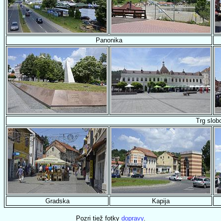
Panonika
Trg slob
Gradska
Kapija
Pozri tiež fotky
dopravy
.