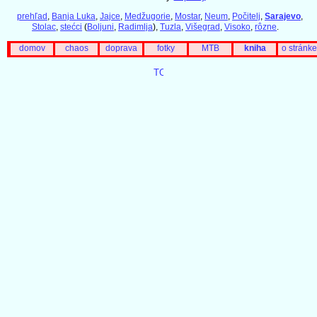
prehľad
,
Banja Luka
,
Jajce
,
Medžugorie
,
Mostar
,
Neum
,
Počitelj
,
Sarajevo
,
Stolac
,
stećci
(
Boljuni
,
Radimlja
),
Tuzla
,
Višegrad
,
Visoko
,
rôzne
.
domov
chaos
doprava
fotky
MTB
kniha
o stránke