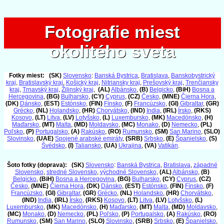
Fotografie miest
Fotografie miest
okolitého sveta
okolitého sveta
Fotky miest:
(SK)
Slovensko
:
Banská Bystrica
,
Bratislava
,
Banskobystrický
kraj
,
Bratislavský kraj
,
Košický kraj
,
Nitriansky kraj
,
Prešovský kraj
,
Trenčiansky
kraj
,
Trnavský kraj
,
Žilinský kraj
,
(AL)
Albánsko
,
(B)
Belgicko
,
(BiH)
Bosna a
Hercegovina
,
(BG)
Bulharsko
,
(CY)
Cyprus
,
(CZ)
Česko
,
(MNE)
Čierna Hora
,
(DK)
Dánsko
,
(EST)
Estónsko
,
(FIN)
Fínsko
,
(F)
Francúzsko
,
(GI)
Gibraltar
,
(GR)
Grécko
,
(NL)
Holandsko
,
(HR)
Chorvátsko
,
(IND)
India
,
(IRL)
Írsko
,
(RKS)
Kosovo
,
(LT)
Litva
,
(LV)
Lotyšsko
,
(L)
Luxembursko
,
(MK)
Macedónsko
,
(H)
Maďarsko
,
(MT)
Malta
,
(MD)
Moldavsko
,
(MC)
Monako
,
(D)
Nemecko
,
(PL)
Poľsko
,
(P)
Portugalsko
,
(A)
Rakúsko
,
(RO)
Rumunsko
,
(SM)
San Marino
,
(SLO)
Slovinsko
,
(UAE)
Spojené arabské emiráty
,
(SRB)
Srbsko
,
(E)
Španielsko
,
(S)
Švédsko
,
(I)
Taliansko
,
(UA)
Ukrajina
,
(VA)
Vatikán
.
Šoto fotky (doprava):
(SK)
Slovensko
:
Banská Bystrica
,
Bratislava
,
západné
Slovensko
,
stredné Slovensko
,
východné Slovensko
,
(AL)
Albánsko
,
(B)
Belgicko
,
(BiH)
Bosna a Hercegovina
,
(BG)
Bulharsko
,
(CY)
Cyprus
,
(CZ)
Česko
,
(MNE)
Čierna Hora
,
(DK)
Dánsko
,
(EST)
Estónsko
,
(FIN)
Fínsko
,
(F)
Francúzsko
,
(GI)
Gibraltar
,
(GR)
Grécko
,
(NL)
Holandsko
,
(HR)
Chorvátsko
,
(IND)
India
,
(IRL)
Írsko
,
(RKS)
Kosovo
,
(LT)
Litva
,
(LV)
Lotyšsko
,
(L)
Luxembursko
,
(MK)
Macedónsko
,
(H)
Maďarsko
,
(MT)
Malta
,
(MD)
Moldavsko
,
(MC)
Monako
,
(D)
Nemecko
,
(PL)
Poľsko
,
(P)
Portugalsko
,
(A)
Rakúsko
,
(RO)
Rumunsko
,
(SM)
San Marino
,
(SLO)
Slovinsko
,
(SRB)
Srbsko
,
(E)
Španielsko
,