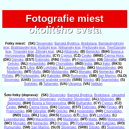
Fotografie miest
Fotografie miest
okolitého sveta
okolitého sveta
Fotky miest:
(SK)
Slovensko
:
Banská Bystrica
,
Bratislava
,
Banskobystrický
kraj
,
Bratislavský kraj
,
Košický kraj
,
Nitriansky kraj
,
Prešovský kraj
,
Trenčiansky
kraj
,
Trnavský kraj
,
Žilinský kraj
,
(AL)
Albánsko
,
(B)
Belgicko
,
(BiH)
Bosna a
Hercegovina
,
(BG)
Bulharsko
,
(CY)
Cyprus
,
(CZ)
Česko
,
(MNE)
Čierna Hora
,
(DK)
Dánsko
,
(EST)
Estónsko
,
(FIN)
Fínsko
,
(F)
Francúzsko
,
(GI)
Gibraltar
,
(GR)
Grécko
,
(NL)
Holandsko
,
(HR)
Chorvátsko
,
(IND)
India
,
(IRL)
Írsko
,
(RKS)
Kosovo
,
(LT)
Litva
,
(LV)
Lotyšsko
,
(L)
Luxembursko
,
(MK)
Macedónsko
,
(H)
Maďarsko
,
(MT)
Malta
,
(MD)
Moldavsko
,
(MC)
Monako
,
(D)
Nemecko
,
(PL)
Poľsko
,
(P)
Portugalsko
,
(A)
Rakúsko
,
(RO)
Rumunsko
,
(SM)
San Marino
,
(SLO)
Slovinsko
,
(UAE)
Spojené arabské emiráty
,
(SRB)
Srbsko
,
(E)
Španielsko
,
(S)
Švédsko
,
(I)
Taliansko
,
(UA)
Ukrajina
,
(VA)
Vatikán
.
Šoto fotky (doprava):
(SK)
Slovensko
:
Banská Bystrica
,
Bratislava
,
západné
Slovensko
,
stredné Slovensko
,
východné Slovensko
,
(AL)
Albánsko
,
(B)
Belgicko
,
(BiH)
Bosna a Hercegovina
,
(BG)
Bulharsko
,
(CY)
Cyprus
,
(CZ)
Česko
,
(MNE)
Čierna Hora
,
(DK)
Dánsko
,
(EST)
Estónsko
,
(FIN)
Fínsko
,
(F)
Francúzsko
,
(GI)
Gibraltar
,
(GR)
Grécko
,
(NL)
Holandsko
,
(HR)
Chorvátsko
,
(IND)
India
,
(IRL)
Írsko
,
(RKS)
Kosovo
,
(LT)
Litva
,
(LV)
Lotyšsko
,
(L)
Luxembursko
,
(MK)
Macedónsko
,
(H)
Maďarsko
,
(MT)
Malta
,
(MD)
Moldavsko
,
(MC)
Monako
,
(D)
Nemecko
,
(PL)
Poľsko
,
(P)
Portugalsko
,
(A)
Rakúsko
,
(RO)
Rumunsko
,
(SM)
San Marino
,
(SLO)
Slovinsko
,
(SRB)
Srbsko
,
(E)
Španielsko
,