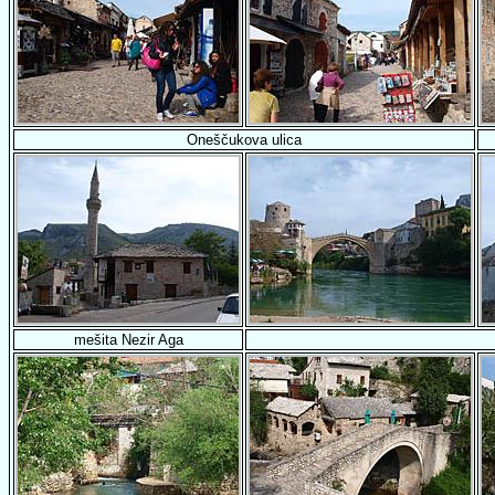
Oneščukova ulica
mešita Nezir Aga