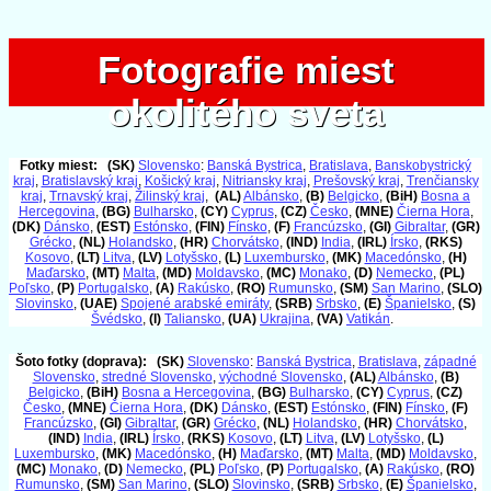
Fotografie miest
Fotografie miest
okolitého sveta
okolitého sveta
Fotky miest:
(SK)
Slovensko
:
Banská Bystrica
,
Bratislava
,
Banskobystrický
kraj
,
Bratislavský kraj
,
Košický kraj
,
Nitriansky kraj
,
Prešovský kraj
,
Trenčiansky
kraj
,
Trnavský kraj
,
Žilinský kraj
,
(AL)
Albánsko
,
(B)
Belgicko
,
(BiH)
Bosna a
Hercegovina
,
(BG)
Bulharsko
,
(CY)
Cyprus
,
(CZ)
Česko
,
(MNE)
Čierna Hora
,
(DK)
Dánsko
,
(EST)
Estónsko
,
(FIN)
Fínsko
,
(F)
Francúzsko
,
(GI)
Gibraltar
,
(GR)
Grécko
,
(NL)
Holandsko
,
(HR)
Chorvátsko
,
(IND)
India
,
(IRL)
Írsko
,
(RKS)
Kosovo
,
(LT)
Litva
,
(LV)
Lotyšsko
,
(L)
Luxembursko
,
(MK)
Macedónsko
,
(H)
Maďarsko
,
(MT)
Malta
,
(MD)
Moldavsko
,
(MC)
Monako
,
(D)
Nemecko
,
(PL)
Poľsko
,
(P)
Portugalsko
,
(A)
Rakúsko
,
(RO)
Rumunsko
,
(SM)
San Marino
,
(SLO)
Slovinsko
,
(UAE)
Spojené arabské emiráty
,
(SRB)
Srbsko
,
(E)
Španielsko
,
(S)
Švédsko
,
(I)
Taliansko
,
(UA)
Ukrajina
,
(VA)
Vatikán
.
Šoto fotky (doprava):
(SK)
Slovensko
:
Banská Bystrica
,
Bratislava
,
západné
Slovensko
,
stredné Slovensko
,
východné Slovensko
,
(AL)
Albánsko
,
(B)
Belgicko
,
(BiH)
Bosna a Hercegovina
,
(BG)
Bulharsko
,
(CY)
Cyprus
,
(CZ)
Česko
,
(MNE)
Čierna Hora
,
(DK)
Dánsko
,
(EST)
Estónsko
,
(FIN)
Fínsko
,
(F)
Francúzsko
,
(GI)
Gibraltar
,
(GR)
Grécko
,
(NL)
Holandsko
,
(HR)
Chorvátsko
,
(IND)
India
,
(IRL)
Írsko
,
(RKS)
Kosovo
,
(LT)
Litva
,
(LV)
Lotyšsko
,
(L)
Luxembursko
,
(MK)
Macedónsko
,
(H)
Maďarsko
,
(MT)
Malta
,
(MD)
Moldavsko
,
(MC)
Monako
,
(D)
Nemecko
,
(PL)
Poľsko
,
(P)
Portugalsko
,
(A)
Rakúsko
,
(RO)
Rumunsko
,
(SM)
San Marino
,
(SLO)
Slovinsko
,
(SRB)
Srbsko
,
(E)
Španielsko
,