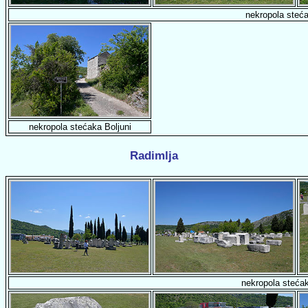
nekropola steća
nekropola stećaka Boljuni
Radimlja
nekropola steća