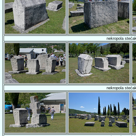
nekropola steća
nekropola steća