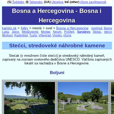
(S)
Švédsko
,
(I)
Taliansko
,
(UA)
Ukrajina
;
Iné (other)
rôzne zaujímavosti
.
Bosna a Hercegovina - Bosna i
Bosna a Hercegovina - Bosna i
Hercegovina
Hercegovina
kamim.sk
>
fotky
> mestá > svet >
Bosna a Hercegovina
:
prehľad
,
Banja
Luka
,
Jajce
,
Medžugorie
,
Mostar
,
Neum
,
Počitelj
,
Sarajevo
,
Stolac
,
stećci
(
Boljuni
,
Radimlja
),
Tuzla
,
Višegrad
,
Visoko
,
rôzne
.
Stećci, stredoveké náhrobné kamene
Stećak (v množnom čísle stećci) je stredoveký náhrobný kameň,
zapísaný na zoznam svetového dedičstva UNESCO. Väčšina zapísaných
lokalít sa nachádza v Bosne a Hercegovine.
Boljuni