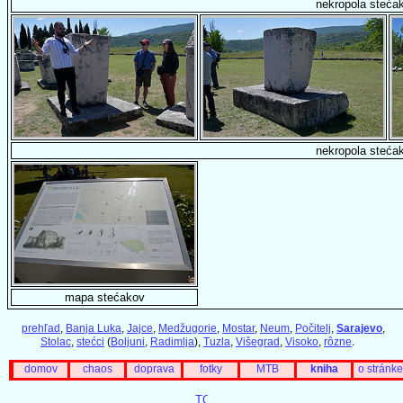
nekropola steća
nekropola steća
mapa stećakov
prehľad
,
Banja Luka
,
Jajce
,
Medžugorie
,
Mostar
,
Neum
,
Počitelj
,
Sarajevo
,
Stolac
,
stećci
(
Boljuni
,
Radimlja
),
Tuzla
,
Višegrad
,
Visoko
,
rôzne
.
domov
chaos
doprava
fotky
MTB
kniha
o stránke