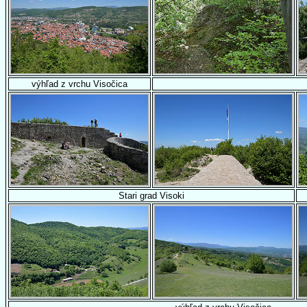
výhľad z vrchu Visočica
Stari grad Visoki