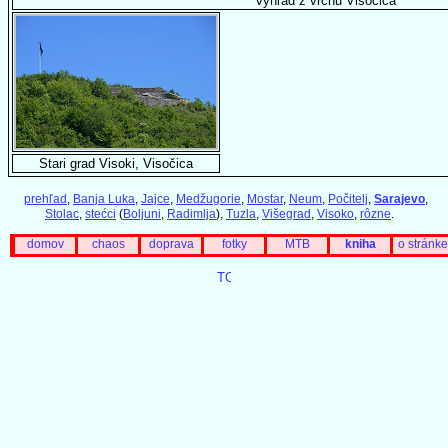
výhľad z vrchu Visočica
Stari grad Visoki, Visočica
prehľad
,
Banja Luka
,
Jajce
,
Medžugorie
,
Mostar
,
Neum
,
Počitelj
,
Sarajevo
,
Stolac
,
stećci
(
Boljuni
,
Radimlja
),
Tuzla
,
Višegrad
,
Visoko
,
rôzne
.
domov
chaos
doprava
fotky
MTB
kniha
o stránke