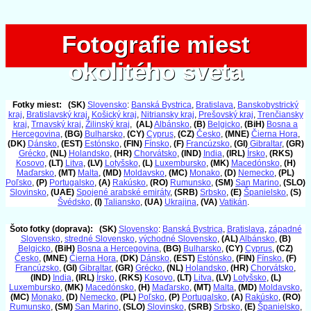
Fotografie miest
Fotografie miest
okolitého sveta
okolitého sveta
Fotky miest:
(SK)
Slovensko
:
Banská Bystrica
,
Bratislava
,
Banskobystrický
kraj
,
Bratislavský kraj
,
Košický kraj
,
Nitriansky kraj
,
Prešovský kraj
,
Trenčiansky
kraj
,
Trnavský kraj
,
Žilinský kraj
,
(AL)
Albánsko
,
(B)
Belgicko
,
(BiH)
Bosna a
Hercegovina
,
(BG)
Bulharsko
,
(CY)
Cyprus
,
(CZ)
Česko
,
(MNE)
Čierna Hora
,
(DK)
Dánsko
,
(EST)
Estónsko
,
(FIN)
Fínsko
,
(F)
Francúzsko
,
(GI)
Gibraltar
,
(GR)
Grécko
,
(NL)
Holandsko
,
(HR)
Chorvátsko
,
(IND)
India
,
(IRL)
Írsko
,
(RKS)
Kosovo
,
(LT)
Litva
,
(LV)
Lotyšsko
,
(L)
Luxembursko
,
(MK)
Macedónsko
,
(H)
Maďarsko
,
(MT)
Malta
,
(MD)
Moldavsko
,
(MC)
Monako
,
(D)
Nemecko
,
(PL)
Poľsko
,
(P)
Portugalsko
,
(A)
Rakúsko
,
(RO)
Rumunsko
,
(SM)
San Marino
,
(SLO)
Slovinsko
,
(UAE)
Spojené arabské emiráty
,
(SRB)
Srbsko
,
(E)
Španielsko
,
(S)
Švédsko
,
(I)
Taliansko
,
(UA)
Ukrajina
,
(VA)
Vatikán
.
Šoto fotky (doprava):
(SK)
Slovensko
:
Banská Bystrica
,
Bratislava
,
západné
Slovensko
,
stredné Slovensko
,
východné Slovensko
,
(AL)
Albánsko
,
(B)
Belgicko
,
(BiH)
Bosna a Hercegovina
,
(BG)
Bulharsko
,
(CY)
Cyprus
,
(CZ)
Česko
,
(MNE)
Čierna Hora
,
(DK)
Dánsko
,
(EST)
Estónsko
,
(FIN)
Fínsko
,
(F)
Francúzsko
,
(GI)
Gibraltar
,
(GR)
Grécko
,
(NL)
Holandsko
,
(HR)
Chorvátsko
,
(IND)
India
,
(IRL)
Írsko
,
(RKS)
Kosovo
,
(LT)
Litva
,
(LV)
Lotyšsko
,
(L)
Luxembursko
,
(MK)
Macedónsko
,
(H)
Maďarsko
,
(MT)
Malta
,
(MD)
Moldavsko
,
(MC)
Monako
,
(D)
Nemecko
,
(PL)
Poľsko
,
(P)
Portugalsko
,
(A)
Rakúsko
,
(RO)
Rumunsko
,
(SM)
San Marino
,
(SLO)
Slovinsko
,
(SRB)
Srbsko
,
(E)
Španielsko
,