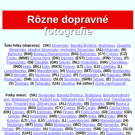
Rôzne dopravné
Rôzne dopravné
fotografie
fotografie
Šoto fotky (doprava):
(SK)
Slovensko
:
Banská Bystrica
,
Bratislava
,
západné
Slovensko
,
stredné Slovensko
,
východné Slovensko
,
(AL)
Albánsko
,
(B)
Belgicko
,
(BiH)
Bosna a Hercegovina
,
(BG)
Bulharsko
,
(CY)
Cyprus
,
(CZ)
Česko
,
(MNE)
Čierna Hora
,
(DK)
Dánsko
,
(EST)
Estónsko
,
(FIN)
Fínsko
,
(F)
Francúzsko
,
(GI)
Gibraltar
,
(GR)
Grécko
,
(NL)
Holandsko
,
(HR)
Chorvátsko
,
(IND)
India
,
(IRL)
Írsko
,
(RKS)
Kosovo
,
(LT)
Litva
,
(LV)
Lotyšsko
,
(L)
Luxembursko
,
(MK)
Macedónsko
,
(H)
Maďarsko
,
(MT)
Malta
,
(MD)
Moldavsko
,
(MC)
Monako
,
(D)
Nemecko
,
(PL)
Poľsko
,
(P)
Portugalsko
,
(A)
Rakúsko
,
(RO)
Rumunsko
,
(SM)
San Marino
,
(SLO)
Slovinsko
,
(SRB)
Srbsko
,
(E)
Španielsko
,
(S)
Švédsko
,
(I)
Taliansko
,
(UA)
Ukrajina
;
Iné (other)
rôzne zaujímavosti
.
Fotky miest:
(SK)
Slovensko
:
Banská Bystrica
,
Bratislava
,
Banskobystrický
kraj
,
Bratislavský kraj
,
Košický kraj
,
Nitriansky kraj
,
Prešovský kraj
,
Trenčiansky
kraj
,
Trnavský kraj
,
Žilinský kraj
,
(AL)
Albánsko
,
(B)
Belgicko
,
(BiH)
Bosna a
Hercegovina
,
(BG)
Bulharsko
,
(CY)
Cyprus
,
(CZ)
Česko
,
(MNE)
Čierna Hora
,
(DK)
Dánsko
,
(EST)
Estónsko
,
(FIN)
Fínsko
,
(F)
Francúzsko
,
(GI)
Gibraltar
,
(GR)
Grécko
,
(NL)
Holandsko
,
(HR)
Chorvátsko
,
(IND)
India
,
(IRL)
Írsko
,
(RKS)
Kosovo
,
(LT)
Litva
,
(LV)
Lotyšsko
,
(L)
Luxembursko
,
(MK)
Macedónsko
,
(H)
Maďarsko
,
(MT)
Malta
,
(MD)
Moldavsko
,
(MC)
Monako
,
(D)
Nemecko
,
(PL)
Poľsko
,
(P)
Portugalsko
,
(A)
Rakúsko
,
(RO)
Rumunsko
,
(SM)
San Marino
,
(SLO)
Slovinsko
,
(UAE)
Spojené arabské emiráty
,
(SRB)
Srbsko
,
(E)
Španielsko
,
(S)