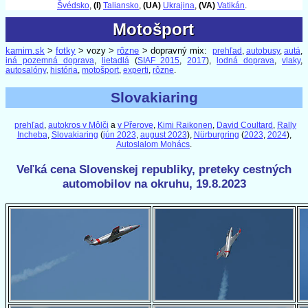
Švédsko
,
(I)
Taliansko
,
(UA)
Ukrajina
,
(VA)
Vatikán
.
Motošport
Motošport
kamim.sk
>
fotky
> vozy >
rôzne
> dopravný mix:
prehľad
,
autobusy
,
autá
,
iná pozemná doprava
,
lietadlá
(
SIAF 2015
,
2017
),
lodná doprava
,
vlaky
,
autosalóny
,
história
,
motošport
,
experti
,
rôzne
.
Slovakiaring
prehľad
,
autokros v Môlči
a
v Přerove
,
Kimi Raikonen
,
David Coultard
,
Rally
Incheba
,
Slovakiaring
(
jún 2023
,
august 2023
),
Nürburgring
(
2023
,
2024
),
Autoslalom Mohács
.
Veľká cena Slovenskej republiky, preteky cestných
automobilov na okruhu, 19.8.2023