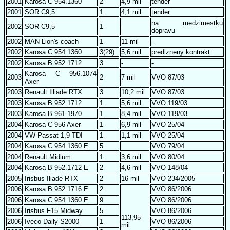
2001
Karosa C 954.1360
2
4,9 mil
tender
2001
SOR C9,5
1
4,1 mil
tender
na medzimestku
2002
SOR C9,5
1
-
dopravu
2002
MAN Lion's coach
1
11 mil
-
2002
Karosa C 954.1360
3(29)
5,6 mil
predlzneny kontrakt
2002
Karosa B 952.1712
3
-
-
Karosa C 956.1074
2003
2
7 mil
VVO 87/03
Axer
2003
Renault Illiade RTX
3
10,2 mil
VVO 87/03
2003
Karosa B 952.1712
1
5,6 mil
VVO 119/03
2003
Karosa B 961.1970
1
8,4 mil
VVO 119/03
2004
Karosa C 956 Axer
1
6,9 mil
VVO 25/04
2004
VW Passat 1,9 TDI
1
1,1 mil
VVO 25/04
2004
Karosa C 954.1360 E
5
VVO 79/04
2004
Renault Midlum
1
3,6 mil
VVO 80/04
2004
Karosa B 952.1712 E
2
4,6 mil
VVO 148/04
2005
Irisbus Iliade RTX
2
16 mil
VVO 234/2005
2006
Karosa B 952.1716 E
2
VVO 86/2006
2006
Karosa C 954.1360 E
9
VVO 86/2006
2006
Irisbus F15 Midway
5
VVO 86/2006
113,95
2006
Iveco Daily S2000
1
VVO 86/2006
mil