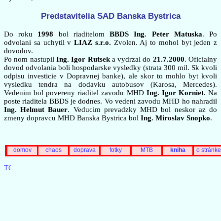
Predstavitelia SAD Banska Bystrica
Do roku
1998
bol riaditelom
BBDS Ing. Peter Matuska
. Po
odvolani sa uchytil v
LIAZ s.r.o.
Zvolen. Aj to mohol byt jeden z
dovodov.
Po nom nastupil
Ing. Igor Rutsek
a vydrzal do
21.7.2000
. Oficialny
dovod odvolania boli hospodarske vysledky (strata 300 mil. Sk kvoli
odpisu investicie v Dopravnej banke), ale skor to mohlo byt kvoli
vysledku tendra na dodavku autobusov (Karosa, Mercedes).
Vedenim bol povereny riaditel zavodu MHD
Ing. Igor Korniet
. Na
poste riaditela BBDS je dodnes. Vo vedeni zavodu MHD ho nahradil
Ing. Helmut Bauer
. Veducim prevadzky MHD bol neskor az do
zmeny dopravcu MHD Banska Bystrica bol
Ing. Miroslav Snopko
.
domov
chaos
doprava
fotky
MTB
kniha
o stránke