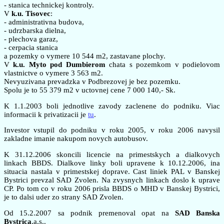
- stanica technickej kontroly.
V
k.u. Tisovec
:
- administrativna budova,
- udrzbarska dielna,
- plechova garaz,
- cerpacia stanica
a pozemky o vymere 10 544 m2, zastavane plochy.
V
k.u. Myto pod Dumbierom
chata s pozemkom v podielovom
vlastnictve o vymere 3 563 m2.
Nevyuzivana prevadzka v Podbrezovej je bez pozemku.
Spolu je to 55 379 m2 v uctovnej cene 7 000 140,- Sk.
K 1.1.2003 boli jednotlive zavody zaclenene do podniku. Viac
informacii k privatizacii je
tu
.
Investor vstupil do podniku v roku 2005, v roku 2006 navysil
zakladne imanie nakupom novych autobusov.
K 31.12.2006 skoncili licencie na primestskych a dialkovych
linkach BBDS. Dialkove linky boli upravene k 10.12.2006, ina
situacia nastala v primestskej doprave. Cast liniek PAL v Banskej
Bystrici prevzal SAD Zvolen. Na zvysnych linkach doslo k uprave
CP. Po tom co v roku 2006 prisla BBDS o MHD v Banskej Bystrici,
je to dalsi uder zo strany SAD Zvolen.
Od 15.2.2007 sa podnik premenoval opat na
SAD Banska
Bystrica
,a.s..