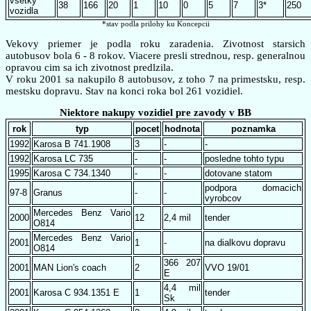
vsetky
38
166
20
1
10
0
5
7
3*
250
vozidla
*stav podla prilohy ku Koncepcii
Vekovy priemer je podla roku zaradenia. Zivotnost starsich
autobusov bola 6 - 8 rokov. Viacere presli strednou, resp. generalnou
opravou cim sa ich zivotnost predlzila.
V roku 2001 sa nakupilo 8 autobusov, z toho 7 na primestsku, resp.
mestsku dopravu. Stav na konci roka bol 261 vozidiel.
Niektore nakupy vozidiel pre zavody v BB
rok
typ
pocet
hodnota
poznamka
1992
Karosa B 741.1908
3
-
-
1992
Karosa LC 735
-
-
posledne tohto typu
1995
Karosa C 734.1340
-
-
dotovane statom
podpora domacich
97-8
Granus
-
-
vyrobcov
Mercedes Benz Vario
2000
12
2,4 mil
tender
O814
Mercedes Benz Vario
2001
1
-
na dialkovu dopravu
O814
366 207
2001
MAN Lion's coach
2
VVO 19/01
E
4,4 mil
2001
Karosa C 934.1351 E
1
tender
Sk