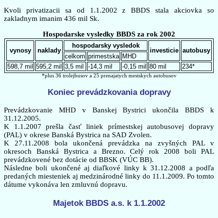
Kvoli privatizacii sa od 1.1.2002 z BBDS stala akciovka so
zakladnym imanim 436 mil Sk.
Hospodarske vysledky BBDS za rok 2002
hospodarsky vysledok
vynosy
naklady
investicie
autobusy
celkom
primestska
MHD
598,7 mil
595,2 mil
3,5 mil
-14,3 mil
-0,15 mil
80 mil
234*
*plus 36 trolejbusov a 25 prenajatych mestskych autobusov
Koniec prevádzkovania dopravy
Prevádzkovanie MHD v Banskej Bystrici ukončila BBDS k
31.12.2005.
K 1.1.2007 prešla časť liniek prímestskej autobusovej dopravy
(PAL) v okrese Banská Bystrica na SAD Zvolen.
K 27.11.2008 bola ukončená prevádzka na zvyšných PAL v
okresoch Banská Bystrica a Brezno. Celý rok 2008 boli PAL
prevádzkovené bez dotácie od BBSK (VÚC BB).
Následne boli ukončené aj diaľkové linky k 31.12.2008 a podľa
predaných miesteniek aj medzinárodné linky do 11.1.2009. Po tomto
dátume vykonáva len zmluvnú dopravu.
Majetok BBDS a.s. k 1.1.2002