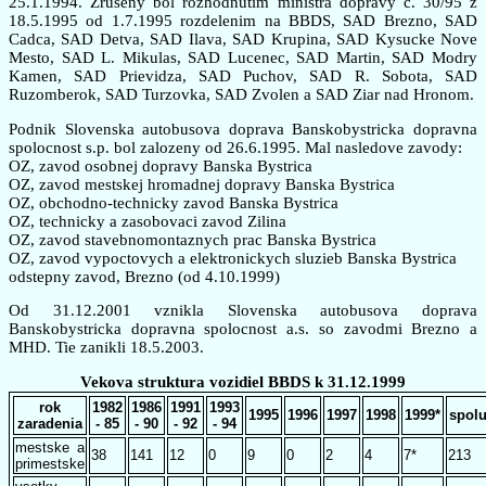
25.1.1994. Zruseny bol rozhodnutim ministra dopravy c. 30/95 z
18.5.1995 od 1.7.1995 rozdelenim na BBDS, SAD Brezno, SAD
Cadca, SAD Detva, SAD Ilava, SAD Krupina, SAD Kysucke Nove
Mesto, SAD L. Mikulas, SAD Lucenec, SAD Martin, SAD Modry
Kamen, SAD Prievidza, SAD Puchov, SAD R. Sobota, SAD
Ruzomberok, SAD Turzovka, SAD Zvolen a SAD Ziar nad Hronom.
Podnik Slovenska autobusova doprava Banskobystricka dopravna
spolocnost s.p. bol zalozeny od 26.6.1995. Mal nasledove zavody:
OZ, zavod osobnej dopravy Banska Bystrica
OZ, zavod mestskej hromadnej dopravy Banska Bystrica
OZ, obchodno-technicky zavod Banska Bystrica
OZ, technicky a zasobovaci zavod Zilina
OZ, zavod stavebnomontaznych prac Banska Bystrica
OZ, zavod vypoctovych a elektronickych sluzieb Banska Bystrica
odstepny zavod, Brezno (od 4.10.1999)
Od 31.12.2001 vznikla Slovenska autobusova doprava
Banskobystricka dopravna spolocnost a.s. so zavodmi Brezno a
MHD. Tie zanikli 18.5.2003.
Vekova struktura vozidiel BBDS k 31.12.1999
rok
1982
1986
1991
1993
1995
1996
1997
1998
1999*
spol
zaradenia
- 85
- 90
- 92
- 94
mestske a
38
141
12
0
9
0
2
4
7*
213
primestske