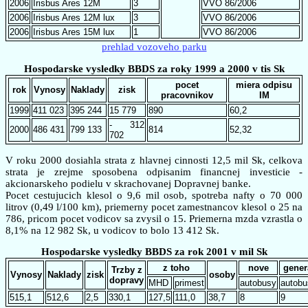
2006
Irisbus Ares 12M
3
VVO 86/2006
2006
Irisbus Ares 12M lux
3
VVO 86/2006
2006
Irisbus Ares 15M lux
1
VVO 86/2006
prehlad vozoveho parku
Hospodarske vysledky BBDS za roky 1999 a 2000 v tis Sk
pocet
miera odpisu
rok
Vynosy
Naklady
zisk
pracovnikov
IM
1999
411 023
395 244
15 779
890
60,2
- 312
2000
486 431
799 133
814
52,32
702
V roku 2000 dosiahla strata z hlavnej cinnosti 12,5 mil Sk, celkova
strata je zrejme sposobena odpisanim financnej investicie -
akcionarskeho podielu v skrachovanej Dopravnej banke.
Pocet cestujucich klesol o 9,6 mil osob, spotreba nafty o 70 000
litrov (0,49 l/100 km), priemerny pocet zamestnancov klesol o 25 na
786, pricom pocet vodicov sa zvysil o 15. Priemerna mzda vzrastla o
8,1% na 12 982 Sk, u vodicov to bolo 13 412 Sk.
Hospodarske vysledky BBDS za rok 2001 v mil Sk
z toho
nove
gener
Trzby z
Vynosy
Naklady
zisk
osoby
dopravy
MHD
primest
autobusy
autobu
515,1
512,6
2,5
330,1
127,5
111,0
38,7
8
9