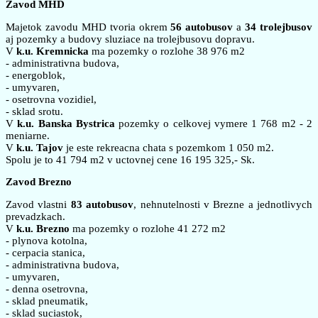
Zavod MHD
Majetok zavodu MHD tvoria okrem
56 autobusov
a
34 trolejbusov
aj pozemky a budovy sluziace na trolejbusovu dopravu.
V
k.u. Kremnicka
ma pozemky o rozlohe 38 976 m2
- administrativna budova,
- energoblok,
- umyvaren,
- osetrovna vozidiel,
- sklad srotu.
V
k.u. Banska Bystrica
pozemky o celkovej vymere 1 768 m2 - 2
meniarne.
V
k.u. Tajov
je este rekreacna chata s pozemkom 1 050 m2.
Spolu je to 41 794 m2 v uctovnej cene 16 195 325,- Sk.
Zavod Brezno
Zavod vlastni
83 autobusov
, nehnutelnosti v Brezne a jednotlivych
prevadzkach.
V
k.u. Brezno
ma pozemky o rozlohe 41 272 m2
- plynova kotolna,
- cerpacia stanica,
- administrativna budova,
- umyvaren,
- denna osetrovna,
- sklad pneumatik,
- sklad suciastok,