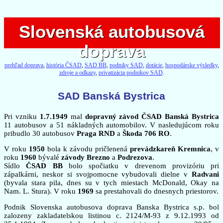
Slovenská autobusová
Slovenská autobusová
doprava
doprava
prehľad doprava
,
história ČSAD
,
SAD BB
,
podniky SAD
,
dotácie
,
hospodárske výsledky
,
zdroje a odkazy
,
privatizácia podnikov SAD
.
SAD Banská Bystrica
Pri vzniku
1.7.1949
mal
dopravný závod ČSAD Banská Bystrica
11 autobusov a 51 nákladných automobilov. V nasledujúcom roku
pribudlo 30 autobusov
Praga RND
a
Škoda 706 RO
.
V roku
1950
bola k závodu pričlenená
prevádzkareň Kremnica
, v
roku
1960
bývalé
závody Brezno
a
Podrezova
.
Sídlo
ČSAD BB
bolo spočiatku v drevenom provizóriu pri
zápalkárni, neskor si svojpomocne vybudovali dielne v
Radvani
(byvala stara pila, dnes su v tych miestach McDonald, Okay na
Nam. L. Stura). V roku
1969
sa prestahovali do dnesnych priestorov.
Podnik Slovenska autobusova doprava Banska Bystrica s.p. bol
zalozeny zakladatelskou listinou c. 2124/M-93 z 9.12.1993 od