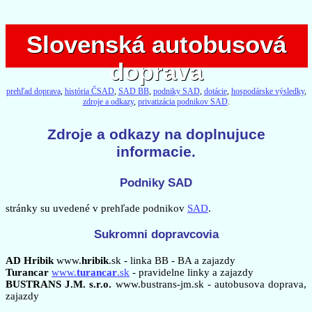
Slovenská autobusová
Slovenská autobusová
doprava
doprava
prehľad doprava
,
história ČSAD
,
SAD BB
,
podniky SAD
,
dotácie
,
hospodárske výsledky
,
zdroje a odkazy
,
privatizácia podnikov SAD
.
Zdroje a odkazy na doplnujuce
informacie.
Podniky SAD
stránky su uvedené v prehľade podnikov
SAD
.
Sukromni dopravcovia
AD Hribik
www.
hribik
.sk - linka BB - BA a zajazdy
Turancar
www.
turancar
.sk
- pravidelne linky a zajazdy
BUSTRANS J.M. s.r.o.
www.bustrans-jm.sk - autobusova doprava,
zajazdy