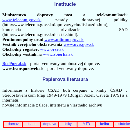
Institucie
Ministerstvo dopravy post a telekomunikacii
:
www.
telecom
.gov.sk
, zasady dopravnej politiky
(http://www.telecom.gov.sk/doprava/vychodiska/zdp.htm),
koncepcia privatizacie SAD
(http://www.telecom.gov.sk/dcest2.shtml).
Protimonopolny urad
www.
antimon
.gov.sk
Vestnik verejneho obstaravania
www.
uvo
.gov.sk
Obchodny register
:
www.
orsr
.sk
Obchodny vestnik
na
www.
zbierka
.sk
BusPortal
.sk
- portal venovany autobusovej doprave.
www.
transportweb
.sk - portal venovany doprave.
Papierova literatura
Informacie z historie CSAD boli cerpane z knihy ČSAD v
Stredoslovenskom kraji 1949-1979 (Burgan Jozef, Osveta 1979) a z
internetu,
novsie informacie z tlace, internetu a vlastneho archivu.
domov
chaos
doprava
fotky
MTB
kniha
o stránke