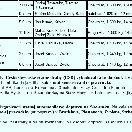
Ondrej Trnavsky, Tisovec
71,0 km
Chevrolet, 1 500 kg, 16+8
e
J. Cuninka
9,7 km
Stefan Michalik, Cierny Balog
autobus, 1 920 kg, 12 mie
5,0 km
Jan Krnac, Krivan
Chevrolet, 1 500 kg, 14 m
Matus Kurcik, Det. Huta
11,8 km
Praga Alfa, 1 500 kg, 14 
Ondrej Ziak, Hrinova
3,3 km
Pavel Hanuska, Detva
Chevrolet, 1 403 kg, 14 m
ie
2,0 km
Jozef Bradac, Zvolen
Chevrolet, 1 440 kg, 12 m
nica
va
6,0 km
Jozef Bradac, Zvolen
Chevrolet, 1 440 kg, 12 m
aly.
Ceskoslovenske statne drahy (CSD) vybudovali ako doplnok k v
i podnikania jazdili aj
sukromni koncesovani dopravcovia
.
mi BB, Lucenec a Krivan mala 3 nakladne vozy Greistift a 5 autobuso
dila Bystrica do Ruzomberka, na Stare Hory a z Lubietovej na Sajby.
Organizacii statnej automobilovej dopravy na Slovensku
. Na cele st
ovej prevadzky
(autospravy) v
Bratislave
,
Piestanoch
,
Zvolene
,
Strb
k bol zastarany a velmi rozmanity. Na osobnu dopravu sa vyuzivali a