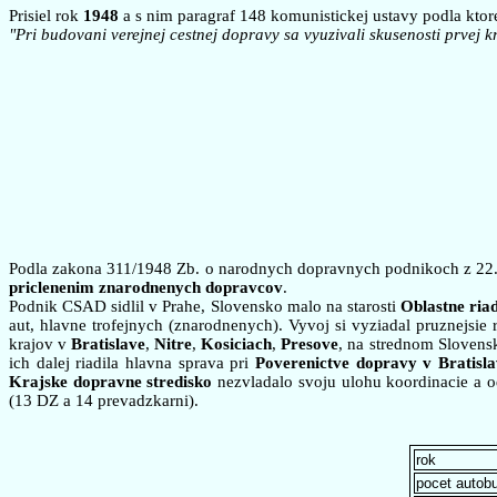
Prisiel rok
1948
a s nim paragraf 148 komunistickej ustavy podla kto
"Pri budovani verejnej cestnej dopravy sa vyuzivali skusenosti prvej k
Podla zakona 311/1948 Zb. o narodnych dopravnych podnikoch z 22
priclenenim znarodnenych dopravcov
.
Podnik CSAD sidlil v Prahe, Slovensko malo na starosti
Oblastne riad
aut, hlavne trofejnych (znarodnenych). Vyvoj si vyziadal pruznejsie
krajov v
Bratislave
,
Nitre
,
Kosiciach
,
Presove
, na strednom Slovens
ich dalej riadila hlavna sprava pri
Poverenictve dopravy v Bratisla
Krajske dopravne stredisko
nezvladalo svoju ulohu koordinacie a 
(13 DZ a 14 prevadzkarni).
rok
pocet autobu