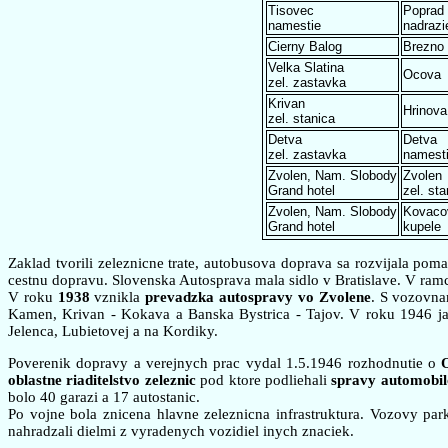
Tisovec
Poprad
namestie
nadrazi
Cierny Balog
Brezno
Velka Slatina
Ocova
zel. zastavka
Krivan
Hrinova
zel. stanica
Detva
Detva
zel. zastavka
namest
Zvolen, Nam. Slobody
Zvolen
Grand hotel
zel. sta
Zvolen, Nam. Slobody
Kovaco
Grand hotel
kupele
Zaklad tvorili zeleznicne trate, autobusova doprava sa rozvijala pom
cestnu dopravu. Slovenska Autosprava mala sidlo v Bratislave. V ramc
V roku
1938
vznikla
prevadzka autospravy vo Zvolene
. S vozovna
Kamen, Krivan - Kokava a Banska Bystrica - Tajov. V roku 1946 jaz
Jelenca, Lubietovej a na Kordiky.
Poverenik dopravy a verejnych prac vydal 1.5.1946 rozhodnutie o
oblastne riaditelstvo zeleznic
pod ktore podliehali
spravy automobil
bolo 40 garazi a 17 autostanic.
Po vojne bola znicena hlavne zeleznicna infrastruktura. Vozovy par
nahradzali dielmi z vyradenych vozidiel inych znaciek.