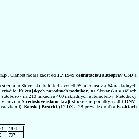
n.p.
. Cinnost mohla zacat od
1.7.1949 delimitaciou autosprav CSD
a
 strednom Slovensku bolo k dispozicii 95 autobusov a 64 nakladnych
 zriadilo
19 krajskych narodnych podnikov
, na Slovensku v sidlach
autobusov na 218 linkach a 460 nakladnych automobilov. Metodicky
. V novom
Stredoslovenskom kraji
si okresne podniky riadili
ONV
.
vadzkarni),
Banskej Bystrici
(12 DZ a 28 prevadzkarni) a
Kosiciach
74
1979
6
707