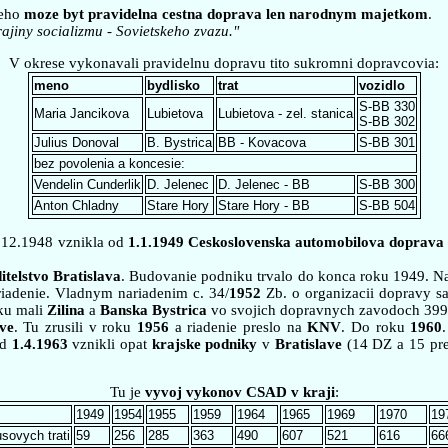
reho
moze byt pravidelna cestna doprava len narodnym majetkom
.
rajiny socializmu - Sovietskeho zvazu."
V okrese vykonavali pravidelnu dopravu tito sukromni dopravcovia:
meno
bydlisko
trat
vozidlo
S-BB 330
Maria Jancikova
Lubietova
Lubietova - zel. stanica
S-BB 302
Julius Donoval
B. Bystrica
BB - Kovacova
S-BB 301
bez povolenia a koncesie:
Vendelin Cunderlik
D. Jelenec
D. Jelenec - BB
S-BB 300
Anton Chladny
Stare Hory
Stare Hory - BB
S-BB 504
.12.1948 vznikla od
1.1.1949 Ceskoslovenska automobilova doprava 
itelstvo Bratislava
. Budovanie podniku trvalo do konca roku 1949. Na
 riadenie. Vladnym nariadenim c. 34/
1952
Zb. o organizacii dopravy sa
ku mali
Zilina
a
Banska Bystrica
vo svojich dopravnych zavodoch 399 
ve
. Tu zrusili v roku
1956
a riadenie preslo na
KNV
. Do roku
1960
od
1.4.1963
vznikli opat
krajske podniky
v
Bratislave
(14 DZ a 15 pre
Tu je
vyvoj vykonov CSAD v kraji
:
1949
1954
1955
1959
1964
1965
1969
1970
19
sovych trati
59
256
285
363
490
607
521
616
66