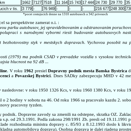
 km
1662
7127
7518
11 164
15 743
17 444
24 730
29 770
35
cich v tis.
3 779
-
76 949
-
-
-
216 677
248 300
73
*pocet cestujucich denne na 1310 autobusoch a 342 privesoch
el sa perspektivne zamerat o.i. :
ovou parku autobusov, jej spravidelnovanim a odstranovanim poruchovos
spolupraci s narodnymi vybormi riesit budovanie autobusovych nastu
at bezhotovostny styk v mestskych dopravach. Vychovou posobit na p
osti (1979) ma podnik CSAD v prevadzke vozidla s vysokou technicko
ajsia hlucnost na 92 dB ...
line
. V roku
1962
presiel
Dopravny podnik mesta Banska Bystrica
d
cenci
a
Povazskej Bystrici
. Dnes SADky zabezpecuju MHD v 42 mestac
y
nasledovne: v roku 1950 1326 Kcs, v roku 1960 1380 Kcs, v roku 1
l o 2 hodiny v sobotu na 46. Od roku 1966 sa pracovalo kazdu 2. sobo
dnovy pracovny tyzden.
y podnik. Dopravne zavody sa zmenili na odstepne, skratka OZ. Zakl
s.p. od 29.3.1991. Podla zakona 298/1991 Zb. presli od 19.11.1991 prav
lade rozhodnutia ministra dopravy c. 85/93 z 8.12.1993 doslo k likvi
ladna automobilova doprava). Osobna doprava je dalej riadena prostr