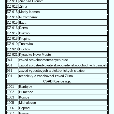
DZ 911
Ziar nad Hronom
DZ 912
Zilina
DZ 913
Modry Kamen
DZ 914
Ruzomberok
DZ 915
Ilava
DZ 916
Detva
DZ 917
Brezno
DZ 918
Krupina
DZ 919
Turzovka
DZ 920
Puchov
DZ 921
Kysucke Nove Mesto
941
zavod stavebnomontaznych prac
951
zavod sprostredkovatelsko-poredenskoobchodnych cinnosti
961
zavod vypoctovych a elektronickych sluzieb
991
technicky a zasobovaci zavod Zilina
CSAD Kosice s.p.
1001
Bardejov
1002
Humenne
1003
Kosice
1005
Michalovce
1006
Poprad
1007
Presov