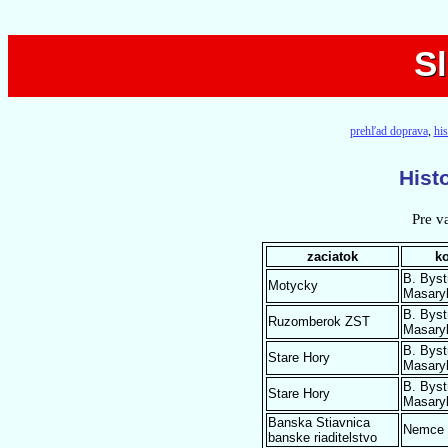
S
S
prehľad doprava
,
hi
Hist
Pre v
zaciatok
k
B. Byst
Motycky
Masary
B. Byst
Ruzomberok ZST
Masary
B. Byst
Stare Hory
Masary
B. Byst
Stare Hory
Masary
Banska Stiavnica
Nemce
banske riaditelstvo