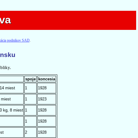
va
va
izácia podnikov SAD
.
ensku
bliky.
spoje
koncesia
 14 miest
1
1928
 miest
1
1923
0 kg, 8 miest
1
1928
1
1928
st
2
1928