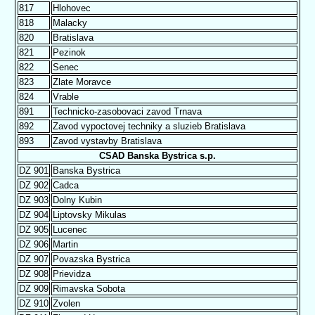
817
Hlohovec
818
Malacky
820
Bratislava
821
Pezinok
822
Senec
823
Zlate Moravce
824
Vrable
891
Technicko-zasobovaci zavod Trnava
892
Zavod vypoctovej techniky a sluzieb Bratislava
893
Zavod vystavby Bratislava
CSAD Banska Bystrica s.p.
DZ 901
Banska Bystrica
DZ 902
Cadca
DZ 903
Dolny Kubin
DZ 904
Liptovsky Mikulas
DZ 905
Lucenec
DZ 906
Martin
DZ 907
Povazska Bystrica
DZ 908
Prievidza
DZ 909
Rimavska Sobota
DZ 910
Zvolen