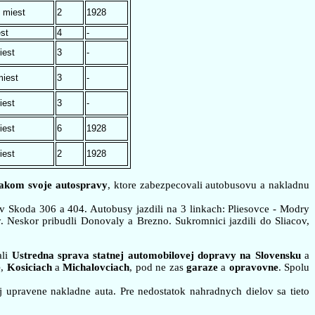
 miest
2
1928
st
4
-
iest
3
-
miest
3
-
iest
3
-
iest
6
1928
iest
2
1928
lakom svoje autospravy
, ktore zabezpecovali autobusovu a nakladnu
v Skoda 306 a 404. Autobusy jazdili na 3 linkach: Pliesovce - Modry
 Neskor pribudli Donovaly a Brezno. Sukromnici jazdili do Sliacov,
ali
Ustredna sprava statnej automobilovej dopravy na Slovensku
a
e
,
Kosiciach
a
Michalovciach
, pod ne zas
garaze
a
opravovne
. Spolu
j upravene nakladne auta. Pre nedostatok nahradnych dielov sa tieto