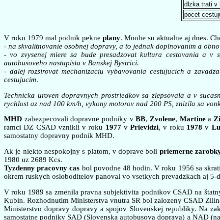
dlzka trati v
pocet cestuju
V roku 1979 mal podnik pekne
plany
. Mnohe su aktualne aj dnes. Chc
- na skvalitnovanie osobnej dopravy, a to jednak doplnovanim a obn
- vo zvysenej miere sa bude presadzovat kultura cestovania a v 
autobusoveho nastupista v Banskej Bystrici.
- dalej rozsirovat mechanizaciu vybavovania cestujucich a zavadz
cestujucim
.
Technicka uroven dopravnych prostriedkov sa zlepsovala a v sucasn
rychlost az nad 100 km/h, vykony motorov nad 200 PS, znizila sa vonk
MHD
zabezpecovali dopravne podniky v
BB
,
Zvolene
,
Martine
a
Zi
ramci DZ CSAD vznikli v roku
1977
v
Prievidzi
, v roku
1978
v
Lu
samostatny dopravny podnik MHD.
Ak je niekto nespokojny s platom, v doprave boli
priemerne zarobk
1980 uz 2689 Kcs.
Tyzdenny pracovny cas
bol povodne 48 hodin. V roku 1956 sa skrati
okrem ruskych osloboditelov panoval vo vsetkych prevadzkach aj 5-
V roku 1989 sa zmenila pravna subjektivita podnikov CSAD na štatn
Kubin. Rozhodnutim Ministerstva vnutra SR bol zalozeny CSAD Zilina 
Ministerstvo dopravy dopravy a spojov Slovenskej republiky. Na zak
samostatne podniky SAD (Slovenska autobusova doprava) a NAD (nak