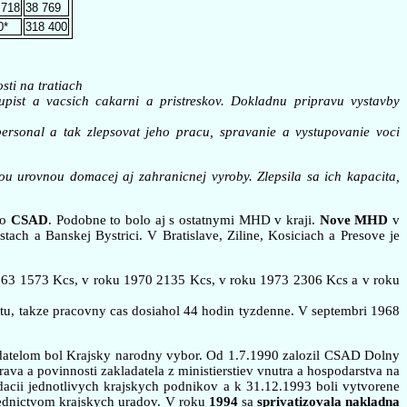
 718
38 769
0*
318 400
ti na tratiach
pist a vacsich cakarni a pristreskov. Dokladnu pripravu vystavby
ersonal a tak zlepsovat jeho pracu, spravanie a vystupovanie voci
u urovnou domacej aj zahranicnej vyroby. Zlepsila sa ich kapacita,
o
CSAD
. Podobne to bolo aj s ostatnymi MHD v kraji.
Nove MHD
v
h a Banskej Bystrici. V Bratislave, Ziline, Kosiciach a Presove je
963 1573 Kcs, v roku 1970 2135 Kcs, v roku 1973 2306 Kcs a v roku
tu, takze pracovny cas dosiahol 44 hodin tyzdenne. V septembri 1968
adatelom bol Krajsky narodny vybor. Od 1.7.1990 zalozil CSAD Dolny
a a povinnosti zakladatela z ministierstiev vnutra a hospodarstva na
dacii jednotlivych krajskych podnikov a k 31.12.1993 boli vytvorene
ednictvom krajskych uradov. V roku
1994
sa
sprivatizovala nakladna