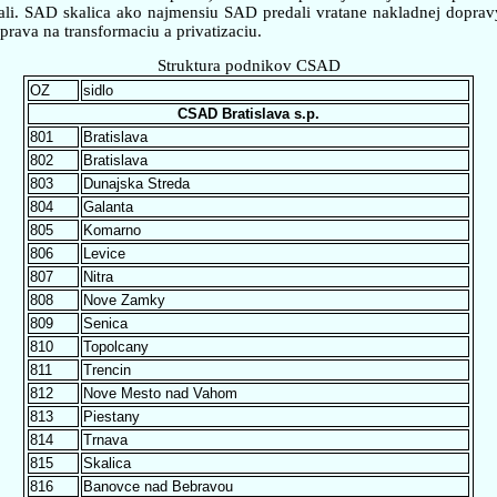
vali. SAD skalica ako najmensiu SAD predali vratane nakladnej dopra
ava na transformaciu a privatizaciu.
Struktura podnikov CSAD
OZ
sidlo
CSAD Bratislava s.p.
801
Bratislava
802
Bratislava
803
Dunajska Streda
804
Galanta
805
Komarno
806
Levice
807
Nitra
808
Nove Zamky
809
Senica
810
Topolcany
811
Trencin
812
Nove Mesto nad Vahom
813
Piestany
814
Trnava
815
Skalica
816
Banovce nad Bebravou