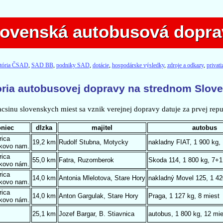
lovenská autobusová dopra
lovenská autobusová dopra
stória ČSAD
,
SAD BB
,
podniky SAD
,
dotácie
,
hospodárske výsledky
,
zdroje a odkazy
,
privat
oria autobusovej dopravy na strednom Slov
acsinu slovenskych miest sa vznik verejnej dopravy datuje za prvej repu
oniec
dlzka
majitel
autobus
rica
19,2 km
Rudolf Stubna, Motycky
nakladny FIAT, 1 900 kg,
kovo nam.
rica
55,0 km
Fatra, Ruzomberok
Skoda 114, 1 800 kg, 7+1
kovo nám.
rica
14,0 km
Antonia Mlelotova, Stare Hory
nakladný Movel 125, 1 42
kovo nam.
rica
14,0 km
Anton Gargulak, Stare Hory
Praga, 1 127 kg, 8 miest
kovo nám.
25,1 km
Jozef Bargar, B. Stiavnica
autobus, 1 800 kg, 12 mie