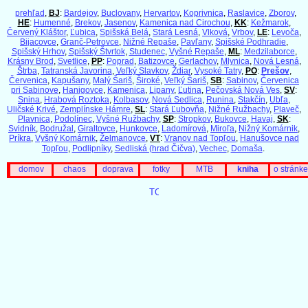
prehľad
,
BJ
:
Bardejov
,
Buclovany
,
Hervartov
,
Koprivnica
,
Raslavice
,
Zborov
,
HE
:
Humenné
,
Brekov
,
Jasenov
,
Kamenica nad Cirochou
,
KK
:
Kežmarok
,
Červený Kláštor
,
Ľubica
,
Spišská Belá
,
Stará Lesná
,
Vlková
,
Vrbov
,
LE
:
Levoča
,
Bijacovce
,
Granč-Petrovce
,
Nižné Repaše
,
Pavľany
,
Spišské Podhradie
,
Spišský Hrhov
,
Spišský Štvrtok
,
Studenec
,
Vyšné Repaše
,
ML
:
Medzilaborce
,
Krásny Brod
,
Svetlice
,
PP
:
Poprad
,
Batizovce
,
Gerlachov
,
Mlynica
,
Nová Lesná
,
Štrba
,
Tatranská Javorina
,
Veľký Slavkov
,
Ždiar
,
Vysoké Tatry
,
PO
:
Prešov
,
Červenica
,
Kapušany
,
Malý Šariš
,
Široké
,
Veľký Šariš
,
SB
:
Sabinov
,
Červenica
pri Sabinove
,
Hanigovce
,
Kamenica
,
Lipany
,
Ľutina
,
Pečovská Nová Ves
,
SV
:
Snina
,
Hrabová Roztoka
,
Kolbasov
,
Nová Sedlica
,
Runina
,
Stakčín
,
Ubľa
,
Uličské Krivé
,
Zemplínske Hámre
,
SL
:
Stará Ľubovňa
,
Nižné Ružbachy
,
Plaveč
,
Plavnica
,
Podolínec
,
Vyšné Ružbachy
,
SP
:
Stropkov
,
Bukovce
,
Havaj
,
SK
:
Svidník
,
Bodružal
,
Giraltovce
,
Hunkovce
,
Ladomírová
,
Miroľa
,
Nižný Komárnik
,
Príkra
,
Vyšný Komárnik
,
Želmanovce
,
VT
:
Vranov nad Topľou
,
Hanušovce nad
Topľou
,
Podlipníky
,
Sedliská (hrad Čičva)
,
Vechec
,
Domaša
.
domov
chaos
doprava
fotky
MTB
kniha
o stránke