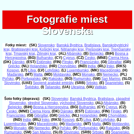
Fotografie miest
Fotografie miest
Slovenska
Slovenska
Fotky miest:
(SK)
Slovensko
:
Banská Bystrica
,
Bratislava
,
Banskobystrický
kraj
,
Bratislavský kraj
,
Košický kraj
,
Nitriansky kraj
,
Prešovský kraj
,
Trenčiansky
kraj
,
Trnavský kraj
,
Žilinský kraj
,
(AL)
Albánsko
,
(B)
Belgicko
,
(BiH)
Bosna a
Hercegovina
,
(BG)
Bulharsko
,
(CY)
Cyprus
,
(CZ)
Česko
,
(MNE)
Čierna Hora
,
(DK)
Dánsko
,
(EST)
Estónsko
,
(FIN)
Fínsko
,
(F)
Francúzsko
,
(GI)
Gibraltar
,
(GR)
Grécko
,
(NL)
Holandsko
,
(HR)
Chorvátsko
,
(IND)
India
,
(IRL)
Írsko
,
(RKS)
Kosovo
,
(LT)
Litva
,
(LV)
Lotyšsko
,
(L)
Luxembursko
,
(MK)
Macedónsko
,
(H)
Maďarsko
,
(MT)
Malta
,
(MD)
Moldavsko
,
(MC)
Monako
,
(D)
Nemecko
,
(PL)
Poľsko
,
(P)
Portugalsko
,
(A)
Rakúsko
,
(RO)
Rumunsko
,
(SM)
San Marino
,
(SLO)
Slovinsko
,
(UAE)
Spojené arabské emiráty
,
(SRB)
Srbsko
,
(E)
Španielsko
,
(S)
Švédsko
,
(I)
Taliansko
,
(UA)
Ukrajina
,
(VA)
Vatikán
.
Šoto fotky (doprava):
(SK)
Slovensko
:
Banská Bystrica
,
Bratislava
,
západné
Slovensko
,
stredné Slovensko
,
východné Slovensko
,
(AL)
Albánsko
,
(B)
Belgicko
,
(BiH)
Bosna a Hercegovina
,
(BG)
Bulharsko
,
(CY)
Cyprus
,
(CZ)
Česko
,
(MNE)
Čierna Hora
,
(DK)
Dánsko
,
(EST)
Estónsko
,
(FIN)
Fínsko
,
(F)
Francúzsko
,
(GI)
Gibraltar
,
(GR)
Grécko
,
(NL)
Holandsko
,
(HR)
Chorvátsko
,
(IND)
India
,
(IRL)
Írsko
,
(RKS)
Kosovo
,
(LT)
Litva
,
(LV)
Lotyšsko
,
(L)
Luxembursko
,
(MK)
Macedónsko
,
(H)
Maďarsko
,
(MT)
Malta
,
(MD)
Moldavsko
,
(MC)
Monako
,
(D)
Nemecko
,
(PL)
Poľsko
,
(P)
Portugalsko
,
(A)
Rakúsko
,
(RO)
Rumunsko
,
(SM)
San Marino
,
(SLO)
Slovinsko
,
(SRB)
Srbsko
,
(E)
Španielsko
,