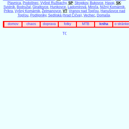
Plavnica
,
Podolínec
,
Vyšné Ružbachy
,
SP
:
Stropkov
,
Bukovce
,
Havaj
,
SK
:
Svidník
,
Bodružal
,
Giraltovce
,
Hunkovce
,
Ladomírová
,
Miroľa
,
Nižný Komárnik
,
Príkra
,
Vyšný Komárnik
,
Želmanovce
,
VT
:
Vranov nad Topľou
,
Hanušovce nad
Topľou
,
Podlipníky
,
Sedliská (hrad Čičva)
,
Vechec
,
Domaša
.
domov
chaos
doprava
fotky
MTB
kniha
o stránke