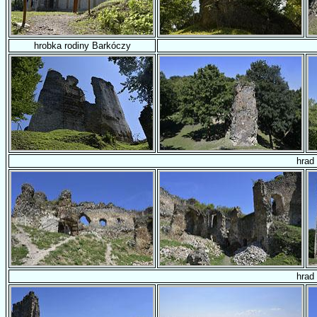
hrobka rodiny Barkóczy
hrad
hrad