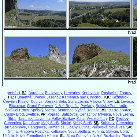
hrad
hrad
prehľad
,
BJ
:
Bardejov
,
Buclovany
,
Hervartov
,
Koprivnica
,
Raslavice
,
Zborov
,
HE
:
Humenné
,
Brekov
,
Jasenov
,
Kamenica nad Cirochou
,
KK
:
Kežmarok
,
Červený Kláštor
,
Ľubica
,
Spišská Belá
,
Stará Lesná
,
Vlková
,
Vrbov
,
LE
:
Levoča
,
Bijacovce
,
Granč-Petrovce
,
Nižné Repaše
,
Pavľany
,
Spišské Podhradie
,
Spišský Hrhov
,
Spišský Štvrtok
,
Studenec
,
Vyšné Repaše
,
ML
:
Medzilaborce
,
Krásny Brod
,
Svetlice
,
PP
:
Poprad
,
Batizovce
,
Gerlachov
,
Mlynica
,
Nová Lesná
,
Štrba
,
Tatranská Javorina
,
Veľký Slavkov
,
Ždiar
,
Vysoké Tatry
,
PO
:
Prešov
,
Červenica
,
Kapušany
,
Malý Šariš
,
Široké
,
Veľký Šariš
,
SB
:
Sabinov
,
Červenica
pri Sabinove
,
Hanigovce
,
Kamenica
,
Lipany
,
Ľutina
,
Pečovská Nová Ves
,
SV
:
Snina
,
Hrabová Roztoka
,
Kolbasov
,
Nová Sedlica
,
Runina
,
Stakčín
,
Ubľa
,
Uličské Krivé
,
Zemplínske Hámre
,
SL
:
Stará Ľubovňa
,
Nižné Ružbachy
,
Plaveč
,