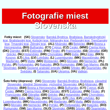
Fotografie miest
Fotografie miest
Slovenska
Slovenska
Fotky miest:
(SK)
Slovensko
:
Banská Bystrica
,
Bratislava
,
Banskobystrický
kraj
,
Bratislavský kraj
,
Košický kraj
,
Nitriansky kraj
,
Prešovský kraj
,
Trenčiansky
kraj
,
Trnavský kraj
,
Žilinský kraj
,
(AL)
Albánsko
,
(B)
Belgicko
,
(BiH)
Bosna a
Hercegovina
,
(BG)
Bulharsko
,
(CY)
Cyprus
,
(CZ)
Česko
,
(MNE)
Čierna Hora
,
(DK)
Dánsko
,
(EST)
Estónsko
,
(FIN)
Fínsko
,
(F)
Francúzsko
,
(GI)
Gibraltar
,
(GR)
Grécko
,
(NL)
Holandsko
,
(HR)
Chorvátsko
,
(IND)
India
,
(IRL)
Írsko
,
(RKS)
Kosovo
,
(LT)
Litva
,
(LV)
Lotyšsko
,
(L)
Luxembursko
,
(MK)
Macedónsko
,
(H)
Maďarsko
,
(MT)
Malta
,
(MD)
Moldavsko
,
(MC)
Monako
,
(D)
Nemecko
,
(PL)
Poľsko
,
(P)
Portugalsko
,
(A)
Rakúsko
,
(RO)
Rumunsko
,
(SM)
San Marino
,
(SLO)
Slovinsko
,
(UAE)
Spojené arabské emiráty
,
(SRB)
Srbsko
,
(E)
Španielsko
,
(S)
Švédsko
,
(I)
Taliansko
,
(UA)
Ukrajina
,
(VA)
Vatikán
.
Šoto fotky (doprava):
(SK)
Slovensko
:
Banská Bystrica
,
Bratislava
,
západné
Slovensko
,
stredné Slovensko
,
východné Slovensko
,
(AL)
Albánsko
,
(B)
Belgicko
,
(BiH)
Bosna a Hercegovina
,
(BG)
Bulharsko
,
(CY)
Cyprus
,
(CZ)
Česko
,
(MNE)
Čierna Hora
,
(DK)
Dánsko
,
(EST)
Estónsko
,
(FIN)
Fínsko
,
(F)
Francúzsko
,
(GI)
Gibraltar
,
(GR)
Grécko
,
(NL)
Holandsko
,
(HR)
Chorvátsko
,
(IND)
India
,
(IRL)
Írsko
,
(RKS)
Kosovo
,
(LT)
Litva
,
(LV)
Lotyšsko
,
(L)
Luxembursko
,
(MK)
Macedónsko
,
(H)
Maďarsko
,
(MT)
Malta
,
(MD)
Moldavsko
,
(MC)
Monako
,
(D)
Nemecko
,
(PL)
Poľsko
,
(P)
Portugalsko
,
(A)
Rakúsko
,
(RO)
Rumunsko
,
(SM)
San Marino
,
(SLO)
Slovinsko
,
(SRB)
Srbsko
,
(E)
Španielsko
,