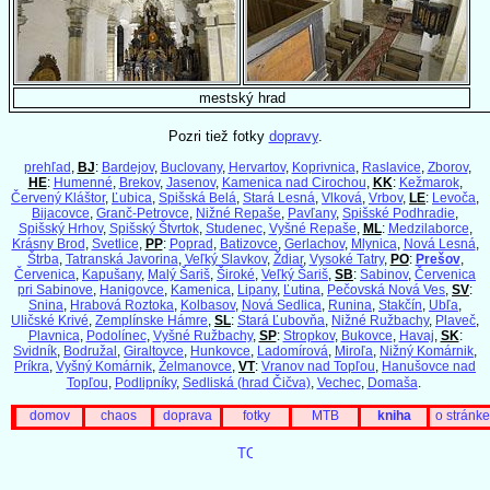
mestský hrad
Pozri tiež fotky
dopravy
.
prehľad
,
BJ
:
Bardejov
,
Buclovany
,
Hervartov
,
Koprivnica
,
Raslavice
,
Zborov
,
HE
:
Humenné
,
Brekov
,
Jasenov
,
Kamenica nad Cirochou
,
KK
:
Kežmarok
,
Červený Kláštor
,
Ľubica
,
Spišská Belá
,
Stará Lesná
,
Vlková
,
Vrbov
,
LE
:
Levoča
,
Bijacovce
,
Granč-Petrovce
,
Nižné Repaše
,
Pavľany
,
Spišské Podhradie
,
Spišský Hrhov
,
Spišský Štvrtok
,
Studenec
,
Vyšné Repaše
,
ML
:
Medzilaborce
,
Krásny Brod
,
Svetlice
,
PP
:
Poprad
,
Batizovce
,
Gerlachov
,
Mlynica
,
Nová Lesná
,
Štrba
,
Tatranská Javorina
,
Veľký Slavkov
,
Ždiar
,
Vysoké Tatry
,
PO
:
Prešov
,
Červenica
,
Kapušany
,
Malý Šariš
,
Široké
,
Veľký Šariš
,
SB
:
Sabinov
,
Červenica
pri Sabinove
,
Hanigovce
,
Kamenica
,
Lipany
,
Ľutina
,
Pečovská Nová Ves
,
SV
:
Snina
,
Hrabová Roztoka
,
Kolbasov
,
Nová Sedlica
,
Runina
,
Stakčín
,
Ubľa
,
Uličské Krivé
,
Zemplínske Hámre
,
SL
:
Stará Ľubovňa
,
Nižné Ružbachy
,
Plaveč
,
Plavnica
,
Podolínec
,
Vyšné Ružbachy
,
SP
:
Stropkov
,
Bukovce
,
Havaj
,
SK
:
Svidník
,
Bodružal
,
Giraltovce
,
Hunkovce
,
Ladomírová
,
Miroľa
,
Nižný Komárnik
,
Príkra
,
Vyšný Komárnik
,
Želmanovce
,
VT
:
Vranov nad Topľou
,
Hanušovce nad
Topľou
,
Podlipníky
,
Sedliská (hrad Čičva)
,
Vechec
,
Domaša
.
domov
chaos
doprava
fotky
MTB
kniha
o stránke