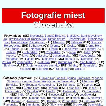
Fotografie miest
Fotografie miest
Slovenska
Slovenska
Fotky miest:
(SK)
Slovensko
:
Banská Bystrica
,
Bratislava
,
Banskobystrický
kraj
,
Bratislavský kraj
,
Košický kraj
,
Nitriansky kraj
,
Prešovský kraj
,
Trenčiansky
kraj
,
Trnavský kraj
,
Žilinský kraj
,
(AL)
Albánsko
,
(B)
Belgicko
,
(BiH)
Bosna a
Hercegovina
,
(BG)
Bulharsko
,
(CY)
Cyprus
,
(CZ)
Česko
,
(MNE)
Čierna Hora
,
(DK)
Dánsko
,
(EST)
Estónsko
,
(FIN)
Fínsko
,
(F)
Francúzsko
,
(GI)
Gibraltar
,
(GR)
Grécko
,
(NL)
Holandsko
,
(HR)
Chorvátsko
,
(IND)
India
,
(IRL)
Írsko
,
(RKS)
Kosovo
,
(LT)
Litva
,
(LV)
Lotyšsko
,
(L)
Luxembursko
,
(MK)
Macedónsko
,
(H)
Maďarsko
,
(MT)
Malta
,
(MD)
Moldavsko
,
(MC)
Monako
,
(D)
Nemecko
,
(PL)
Poľsko
,
(P)
Portugalsko
,
(A)
Rakúsko
,
(RO)
Rumunsko
,
(SM)
San Marino
,
(SLO)
Slovinsko
,
(UAE)
Spojené arabské emiráty
,
(SRB)
Srbsko
,
(E)
Španielsko
,
(S)
Švédsko
,
(I)
Taliansko
,
(UA)
Ukrajina
,
(VA)
Vatikán
.
Šoto fotky (doprava):
(SK)
Slovensko
:
Banská Bystrica
,
Bratislava
,
západné
Slovensko
,
stredné Slovensko
,
východné Slovensko
,
(AL)
Albánsko
,
(B)
Belgicko
,
(BiH)
Bosna a Hercegovina
,
(BG)
Bulharsko
,
(CY)
Cyprus
,
(CZ)
Česko
,
(MNE)
Čierna Hora
,
(DK)
Dánsko
,
(EST)
Estónsko
,
(FIN)
Fínsko
,
(F)
Francúzsko
,
(GI)
Gibraltar
,
(GR)
Grécko
,
(NL)
Holandsko
,
(HR)
Chorvátsko
,
(IND)
India
,
(IRL)
Írsko
,
(RKS)
Kosovo
,
(LT)
Litva
,
(LV)
Lotyšsko
,
(L)
Luxembursko
,
(MK)
Macedónsko
,
(H)
Maďarsko
,
(MT)
Malta
,
(MD)
Moldavsko
,
(MC)
Monako
,
(D)
Nemecko
,
(PL)
Poľsko
,
(P)
Portugalsko
,
(A)
Rakúsko
,
(RO)
Rumunsko
,
(SM)
San Marino
,
(SLO)
Slovinsko
,
(SRB)
Srbsko
,
(E)
Španielsko
,