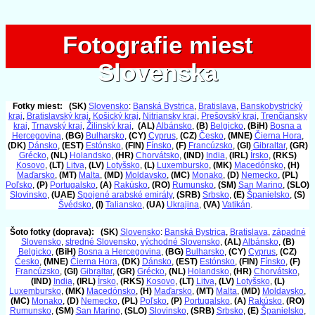
Fotografie miest
Fotografie miest
Slovenska
Slovenska
Fotky miest:
(SK)
Slovensko
:
Banská Bystrica
,
Bratislava
,
Banskobystrický
kraj
,
Bratislavský kraj
,
Košický kraj
,
Nitriansky kraj
,
Prešovský kraj
,
Trenčiansky
kraj
,
Trnavský kraj
,
Žilinský kraj
,
(AL)
Albánsko
,
(B)
Belgicko
,
(BiH)
Bosna a
Hercegovina
,
(BG)
Bulharsko
,
(CY)
Cyprus
,
(CZ)
Česko
,
(MNE)
Čierna Hora
,
(DK)
Dánsko
,
(EST)
Estónsko
,
(FIN)
Fínsko
,
(F)
Francúzsko
,
(GI)
Gibraltar
,
(GR)
Grécko
,
(NL)
Holandsko
,
(HR)
Chorvátsko
,
(IND)
India
,
(IRL)
Írsko
,
(RKS)
Kosovo
,
(LT)
Litva
,
(LV)
Lotyšsko
,
(L)
Luxembursko
,
(MK)
Macedónsko
,
(H)
Maďarsko
,
(MT)
Malta
,
(MD)
Moldavsko
,
(MC)
Monako
,
(D)
Nemecko
,
(PL)
Poľsko
,
(P)
Portugalsko
,
(A)
Rakúsko
,
(RO)
Rumunsko
,
(SM)
San Marino
,
(SLO)
Slovinsko
,
(UAE)
Spojené arabské emiráty
,
(SRB)
Srbsko
,
(E)
Španielsko
,
(S)
Švédsko
,
(I)
Taliansko
,
(UA)
Ukrajina
,
(VA)
Vatikán
.
Šoto fotky (doprava):
(SK)
Slovensko
:
Banská Bystrica
,
Bratislava
,
západné
Slovensko
,
stredné Slovensko
,
východné Slovensko
,
(AL)
Albánsko
,
(B)
Belgicko
,
(BiH)
Bosna a Hercegovina
,
(BG)
Bulharsko
,
(CY)
Cyprus
,
(CZ)
Česko
,
(MNE)
Čierna Hora
,
(DK)
Dánsko
,
(EST)
Estónsko
,
(FIN)
Fínsko
,
(F)
Francúzsko
,
(GI)
Gibraltar
,
(GR)
Grécko
,
(NL)
Holandsko
,
(HR)
Chorvátsko
,
(IND)
India
,
(IRL)
Írsko
,
(RKS)
Kosovo
,
(LT)
Litva
,
(LV)
Lotyšsko
,
(L)
Luxembursko
,
(MK)
Macedónsko
,
(H)
Maďarsko
,
(MT)
Malta
,
(MD)
Moldavsko
,
(MC)
Monako
,
(D)
Nemecko
,
(PL)
Poľsko
,
(P)
Portugalsko
,
(A)
Rakúsko
,
(RO)
Rumunsko
,
(SM)
San Marino
,
(SLO)
Slovinsko
,
(SRB)
Srbsko
,
(E)
Španielsko
,