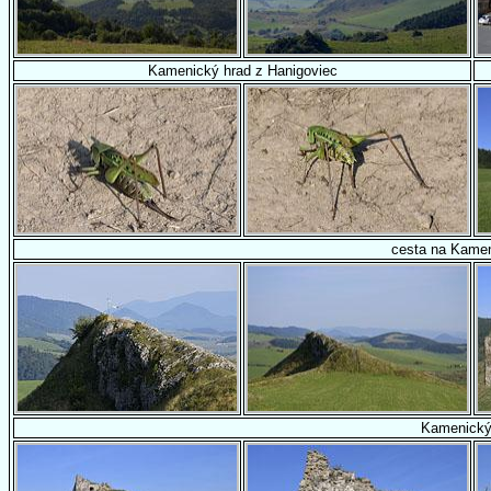
Kamenický hrad z Hanigoviec
cesta na Kamen
Kamenický