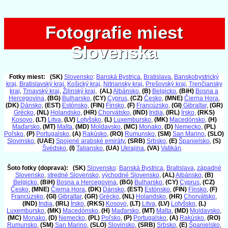
Fotografie miest
Fotografie miest
Slovenska
Slovenska
Fotky miest:
(SK)
Slovensko
:
Banská Bystrica
,
Bratislava
,
Banskobystrický
kraj
,
Bratislavský kraj
,
Košický kraj
,
Nitriansky kraj
,
Prešovský kraj
,
Trenčiansky
kraj
,
Trnavský kraj
,
Žilinský kraj
,
(AL)
Albánsko
,
(B)
Belgicko
,
(BiH)
Bosna a
Hercegovina
,
(BG)
Bulharsko
,
(CY)
Cyprus
,
(CZ)
Česko
,
(MNE)
Čierna Hora
,
(DK)
Dánsko
,
(EST)
Estónsko
,
(FIN)
Fínsko
,
(F)
Francúzsko
,
(GI)
Gibraltar
,
(GR)
Grécko
,
(NL)
Holandsko
,
(HR)
Chorvátsko
,
(IND)
India
,
(IRL)
Írsko
,
(RKS)
Kosovo
,
(LT)
Litva
,
(LV)
Lotyšsko
,
(L)
Luxembursko
,
(MK)
Macedónsko
,
(H)
Maďarsko
,
(MT)
Malta
,
(MD)
Moldavsko
,
(MC)
Monako
,
(D)
Nemecko
,
(PL)
Poľsko
,
(P)
Portugalsko
,
(A)
Rakúsko
,
(RO)
Rumunsko
,
(SM)
San Marino
,
(SLO)
Slovinsko
,
(UAE)
Spojené arabské emiráty
,
(SRB)
Srbsko
,
(E)
Španielsko
,
(S)
Švédsko
,
(I)
Taliansko
,
(UA)
Ukrajina
,
(VA)
Vatikán
.
Šoto fotky (doprava):
(SK)
Slovensko
:
Banská Bystrica
,
Bratislava
,
západné
Slovensko
,
stredné Slovensko
,
východné Slovensko
,
(AL)
Albánsko
,
(B)
Belgicko
,
(BiH)
Bosna a Hercegovina
,
(BG)
Bulharsko
,
(CY)
Cyprus
,
(CZ)
Česko
,
(MNE)
Čierna Hora
,
(DK)
Dánsko
,
(EST)
Estónsko
,
(FIN)
Fínsko
,
(F)
Francúzsko
,
(GI)
Gibraltar
,
(GR)
Grécko
,
(NL)
Holandsko
,
(HR)
Chorvátsko
,
(IND)
India
,
(IRL)
Írsko
,
(RKS)
Kosovo
,
(LT)
Litva
,
(LV)
Lotyšsko
,
(L)
Luxembursko
,
(MK)
Macedónsko
,
(H)
Maďarsko
,
(MT)
Malta
,
(MD)
Moldavsko
,
(MC)
Monako
,
(D)
Nemecko
,
(PL)
Poľsko
,
(P)
Portugalsko
,
(A)
Rakúsko
,
(RO)
Rumunsko
,
(SM)
San Marino
,
(SLO)
Slovinsko
,
(SRB)
Srbsko
,
(E)
Španielsko
,