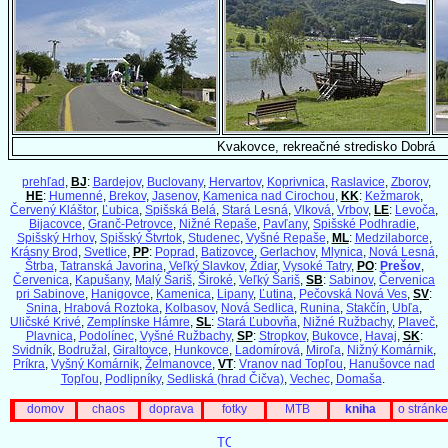
Kvakovce, rekreačné stredisko Dobrá
prehľad
,
BJ
:
Bardejov
,
Buclovany
,
Hervartov
,
Koprivnica
,
Raslavice
,
Zborov
,
HE
:
Humenné
,
Brekov
,
Jasenov
,
Kamenica nad Cirochou
,
KK
:
Kežmarok
,
Červený Kláštor
,
Ľubica
,
Spišská Belá
,
Stará Lesná
,
Vlková
,
Vrbov
,
LE
:
Levoča
,
Bijacovce
,
Granč-Petrovce
,
Nižné Repaše
,
Pavľany
,
Spišské Podhradie
,
Spišský Hrhov
,
Spišský Štvrtok
,
Studenec
,
Vyšné Repaše
,
ML
:
Medzilaborce
,
Krásny Brod
,
Svetlice
,
PP
:
Poprad
,
Batizovce
,
Gerlachov
,
Mlynica
,
Nová Lesná
,
Štrba
,
Tatranská Javorina
,
Veľký Slavkov
,
Ždiar
,
Vysoké Tatry
,
PO
:
Prešov
,
Červenica
,
Kapušany
,
Malý Šariš
,
Široké
,
Veľký Šariš
,
SB
:
Sabinov
,
Červenica
pri Sabinove
,
Hanigovce
,
Kamenica
,
Lipany
,
Ľutina
,
Pečovská Nová Ves
,
SV
:
Snina
,
Hrabová Roztoka
,
Kolbasov
,
Nová Sedlica
,
Runina
,
Stakčín
,
Ubľa
,
Uličské Krivé
,
Zemplínske Hámre
,
SL
:
Stará Ľubovňa
,
Nižné Ružbachy
,
Plaveč
,
Plavnica
,
Podolínec
,
Vyšné Ružbachy
,
SP
:
Stropkov
,
Bukovce
,
Havaj
,
SK
:
Svidník
,
Bodružal
,
Giraltovce
,
Hunkovce
,
Ladomírová
,
Miroľa
,
Nižný Komárnik
,
Príkra
,
Vyšný Komárnik
,
Želmanovce
,
VT
:
Vranov nad Topľou
,
Hanušovce nad
Topľou
,
Podlipníky
,
Sedliská (hrad Čičva)
,
Vechec
,
Domaša
.
domov
chaos
doprava
fotky
MTB
kniha
o stránke