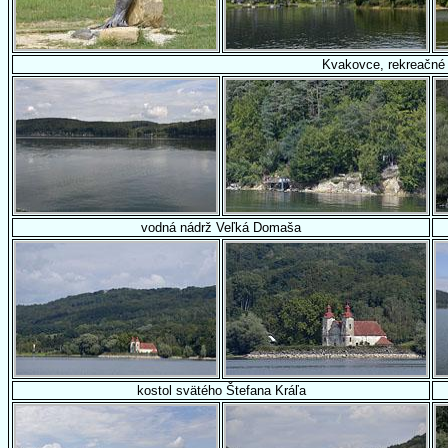
Kvakovce, rekreačné 
vodná nádrž Veľká Domaša
kostol svätého Štefana Kráľa