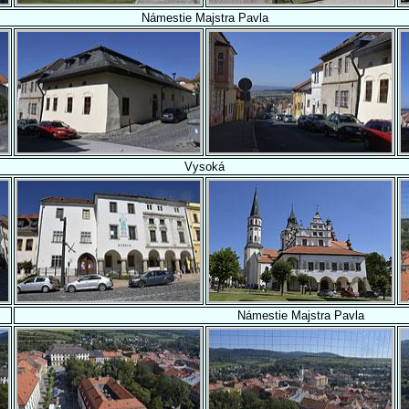
Námestie Majstra Pavla
Vysoká
Námestie Majstra Pavla