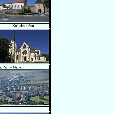
Košická brána
ia Panny Márie