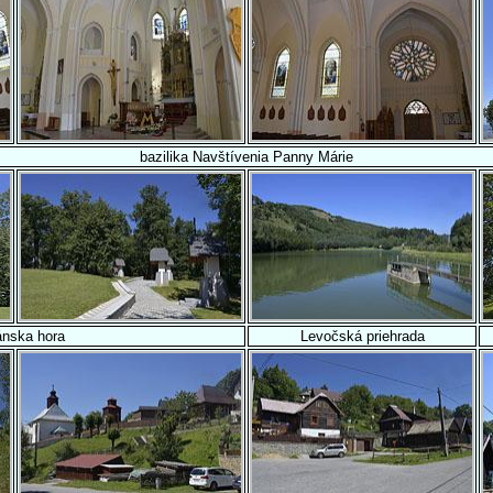
bazilika Navštívenia Panny Márie
ánska hora
Levočská priehrada