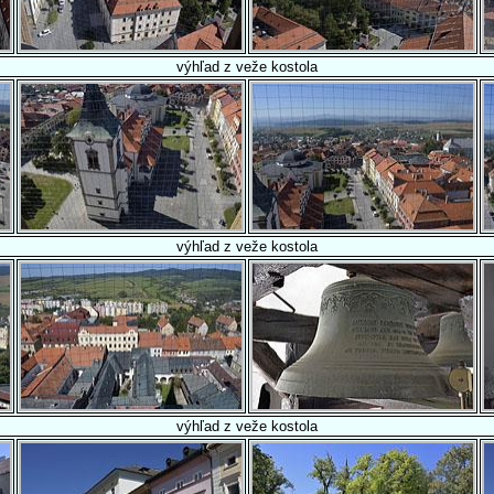
výhľad z veže kostola
výhľad z veže kostola
výhľad z veže kostola