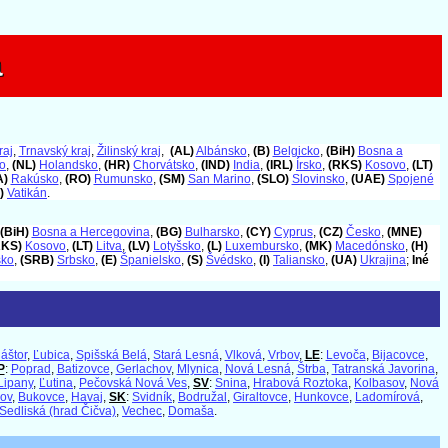
a
a
raj
,
Trnavský kraj
,
Žilinský kraj
,
(AL)
Albánsko
,
(B)
Belgicko
,
(BiH)
Bosna a
o
,
(NL)
Holandsko
,
(HR)
Chorvátsko
,
(IND)
India
,
(IRL)
Írsko
,
(RKS)
Kosovo
,
(LT)
A)
Rakúsko
,
(RO)
Rumunsko
,
(SM)
San Marino
,
(SLO)
Slovinsko
,
(UAE)
Spojené
)
Vatikán
.
(BiH)
Bosna a Hercegovina
,
(BG)
Bulharsko
,
(CY)
Cyprus
,
(CZ)
Česko
,
(MNE)
RKS)
Kosovo
,
(LT)
Litva
,
(LV)
Lotyšsko
,
(L)
Luxembursko
,
(MK)
Macedónsko
,
(H)
sko
,
(SRB)
Srbsko
,
(E)
Španielsko
,
(S)
Švédsko
,
(I)
Taliansko
,
(UA)
Ukrajina
;
Iné
áštor
,
Ľubica
,
Spišská Belá
,
Stará Lesná
,
Vlková
,
Vrbov
,
LE
:
Levoča
,
Bijacovce
,
P
:
Poprad
,
Batizovce
,
Gerlachov
,
Mlynica
,
Nová Lesná
,
Štrba
,
Tatranská Javorina
,
Lipany
,
Ľutina
,
Pečovská Nová Ves
,
SV
:
Snina
,
Hrabová Roztoka
,
Kolbasov
,
Nová
kov
,
Bukovce
,
Havaj
,
SK
:
Svidník
,
Bodružal
,
Giraltovce
,
Hunkovce
,
Ladomírová
,
Sedliská (hrad Čičva)
,
Vechec
,
Domaša
.