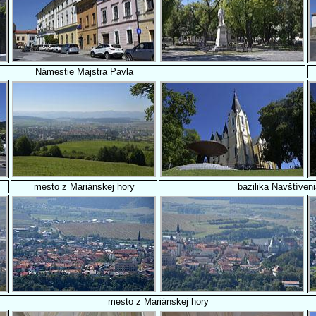
Námestie Majstra Pavla
mesto z Mariánskej hory
bazilika Navštíven
mesto z Mariánskej hory