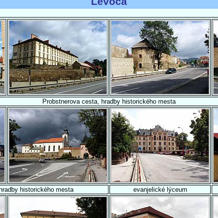
Levoča
Probstnerova cesta, hradby historického mesta
hradby historického mesta
evanjelické lýceum