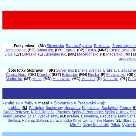
Fotky miest:
(SK)
Slovensko
:
Banská Bystrica
,
Bratislava
,
Banskobystrick
Hercegovina
,
(BG)
Bulharsko
,
(CY)
Cyprus
,
(CZ)
Česko
,
(MNE)
Čierna Hora
,
(D
Litva
,
(LV)
Lotyšsko
,
(L)
Luxembursko
,
(MK)
Macedónsko
,
(H)
Maďarsko
,
(MT)
M
arabské e
Šoto fotky (doprava):
(SK)
Slovensko
:
Banská Bystrica
,
Bratislava
,
západné
Čierna Hora
,
(DK)
Dánsko
,
(EST)
Estónsko
,
(FIN)
Fínsko
,
(F)
Francúzsko
,
(GI)
G
Maďarsko
,
(MT)
Malta
,
(MD)
Moldavsko
,
(MC)
Monako
,
(D)
Nemecko
,
(PL)
Poľs
kamim.sk
>
fotky
> mestá >
Slovensko
>
Prešovský kraj
:
prehľad
,
BJ
:
Bardejov
,
Buclovany
,
Hervartov
,
Koprivnica
,
Raslavice
,
Zborov
,
H
Granč-Petrovce
,
Nižné Repaše
,
Pavľany
,
Spišské Podhradie
,
Spišský Hrhov
,
Spi
Veľký Slavkov
,
Ždiar
,
Vysoké Tatry
,
PO
:
Prešov
,
Červenica
,
Kapušany
,
Malý Šariš
Sedlica
,
Runina
,
Stakčín
,
Ubľa
,
Uličské Krivé
,
Zemplínske Hámre
,
SL
:
Stará Ľ
Miroľa
,
Nižný Komárnik
,
Príkra
,
Vyšný K