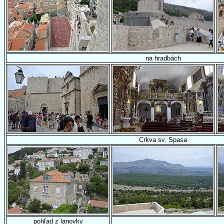
na hradbách
Crkva sv. Spasa
pohľad z lanovky