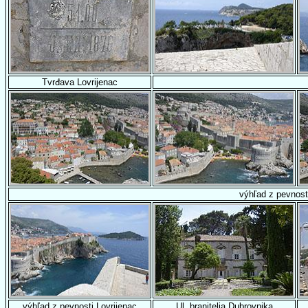
Tvrđava Lovrijenac
výhľad z pevnost
výhľad z pevnosti Lovrijenac
Ul. branitelja Dubrovnika