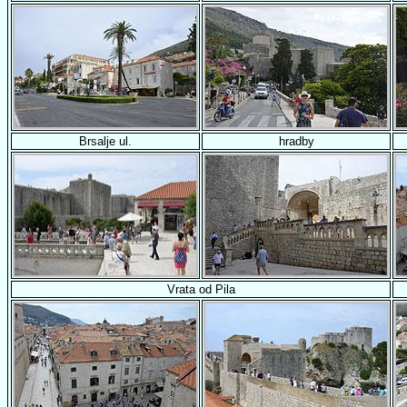
Brsalje ul.
hradby
Vrata od Pila