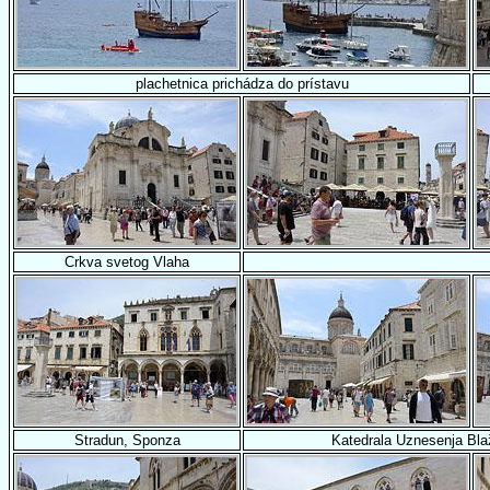
plachetnica prichádza do prístavu
Crkva svetog Vlaha
Stradun, Sponza
Katedrala Uznesenja Bla