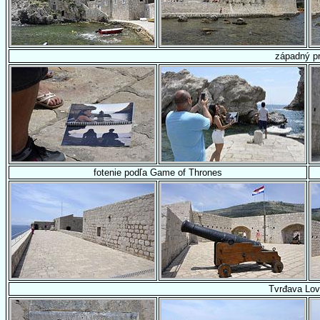
západný pr
fotenie podľa Game of Thrones
Tvrđava Lov