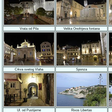
Vrata od Pila
Velika Onofrijeva fontana
Crkva svetog Vlaha
Sponza
Ul. od Pustijerne
Rixos Libertas