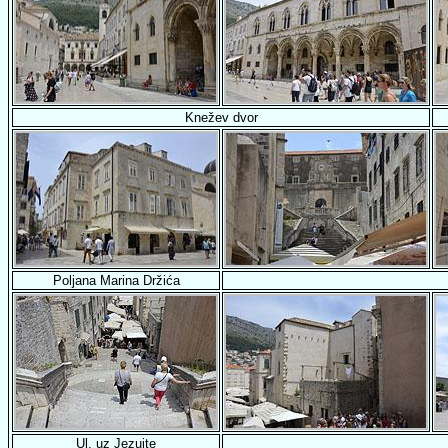
Knežev dvor
Poljana Marina Držića
Ul. uz Jezuite