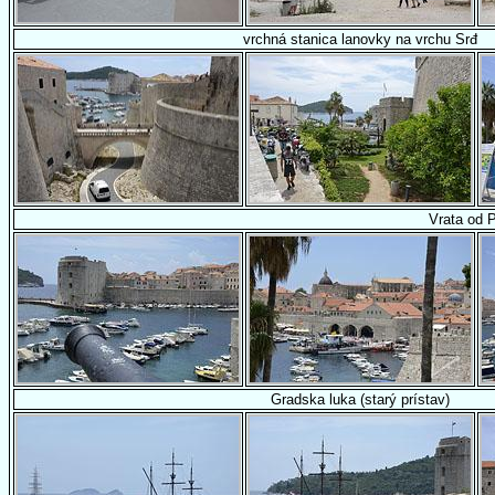
vrchná stanica lanovky na vrchu Srđ
Vrata od 
Gradska luka (starý prístav)