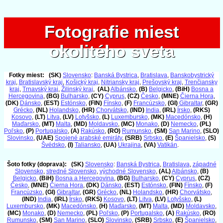
Fotografie miest
Fotografie miest
okolitého sveta
okolitého sveta
Fotky miest:
(SK)
Slovensko
:
Banská Bystrica
,
Bratislava
,
Banskobystrický
kraj
,
Bratislavský kraj
,
Košický kraj
,
Nitriansky kraj
,
Prešovský kraj
,
Trenčiansky
kraj
,
Trnavský kraj
,
Žilinský kraj
,
(AL)
Albánsko
,
(B)
Belgicko
,
(BiH)
Bosna a
Hercegovina
,
(BG)
Bulharsko
,
(CY)
Cyprus
,
(CZ)
Česko
,
(MNE)
Čierna Hora
,
(DK)
Dánsko
,
(EST)
Estónsko
,
(FIN)
Fínsko
,
(F)
Francúzsko
,
(GI)
Gibraltar
,
(GR)
Grécko
,
(NL)
Holandsko
,
(HR)
Chorvátsko
,
(IND)
India
,
(IRL)
Írsko
,
(RKS)
Kosovo
,
(LT)
Litva
,
(LV)
Lotyšsko
,
(L)
Luxembursko
,
(MK)
Macedónsko
,
(H)
Maďarsko
,
(MT)
Malta
,
(MD)
Moldavsko
,
(MC)
Monako
,
(D)
Nemecko
,
(PL)
Poľsko
,
(P)
Portugalsko
,
(A)
Rakúsko
,
(RO)
Rumunsko
,
(SM)
San Marino
,
(SLO)
Slovinsko
,
(UAE)
Spojené arabské emiráty
,
(SRB)
Srbsko
,
(E)
Španielsko
,
(S)
Švédsko
,
(I)
Taliansko
,
(UA)
Ukrajina
,
(VA)
Vatikán
.
Šoto fotky (doprava):
(SK)
Slovensko
:
Banská Bystrica
,
Bratislava
,
západné
Slovensko
,
stredné Slovensko
,
východné Slovensko
,
(AL)
Albánsko
,
(B)
Belgicko
,
(BiH)
Bosna a Hercegovina
,
(BG)
Bulharsko
,
(CY)
Cyprus
,
(CZ)
Česko
,
(MNE)
Čierna Hora
,
(DK)
Dánsko
,
(EST)
Estónsko
,
(FIN)
Fínsko
,
(F)
Francúzsko
,
(GI)
Gibraltar
,
(GR)
Grécko
,
(NL)
Holandsko
,
(HR)
Chorvátsko
,
(IND)
India
,
(IRL)
Írsko
,
(RKS)
Kosovo
,
(LT)
Litva
,
(LV)
Lotyšsko
,
(L)
Luxembursko
,
(MK)
Macedónsko
,
(H)
Maďarsko
,
(MT)
Malta
,
(MD)
Moldavsko
,
(MC)
Monako
,
(D)
Nemecko
,
(PL)
Poľsko
,
(P)
Portugalsko
,
(A)
Rakúsko
,
(RO)
Rumunsko
,
(SM)
San Marino
,
(SLO)
Slovinsko
,
(SRB)
Srbsko
,
(E)
Španielsko
,