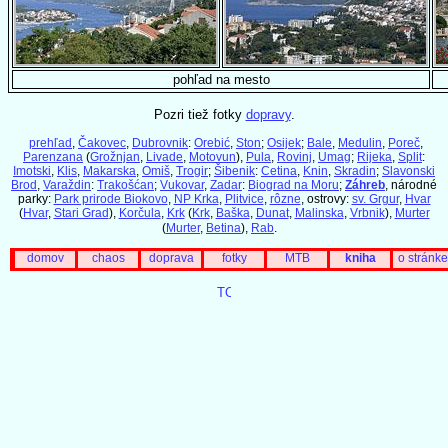
pohľad na mesto
Pozri tiež fotky
dopravy
.
prehľad
,
Čakovec
,
Dubrovnik
:
Orebić
,
Ston
;
Osijek
;
Bale
,
Medulin
,
Poreč
,
Parenzana
(
Grožnjan
,
Livade
,
Motovun
),
Pula
,
Rovinj
,
Umag
;
Rijeka
,
Split
:
Imotski
,
Klis
,
Makarska
,
Omiš
,
Trogir
;
Šibenik
:
Cetina
,
Knin
,
Skradin
;
Slavonski
Brod
,
Varaždin
:
Trakošćan
;
Vukovar
,
Zadar
:
Biograd na Moru
;
Záhreb
, národné
parky:
Park prirode Biokovo
,
NP Krka
,
Plitvice
,
rôzne
, ostrovy:
sv. Grgur
,
Hvar
(
Hvar
,
Stari Grad
),
Korčula
,
Krk
(
Krk
,
Baška
,
Dunat
,
Malinska
,
Vrbnik
),
Murter
(
Murter
,
Betina
),
Rab
.
domov
chaos
doprava
fotky
MTB
kniha
o stránke