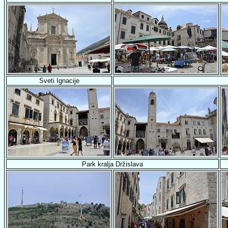
Sveti Ignacije
Park kralja Držislava