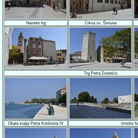
Narodni trg
Crkva sv. Šimuna
Trg Petra Zoranića
Obala kralja Petra Krešimira IV
rímske f