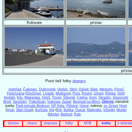
Kolovare
prístav
prísta
Pozri tiež fotky
dopravy
.
prehľad
,
Čakovec
,
Dubrovnik
:
Orebić
,
Ston
;
Osijek
;
Bale
,
Medulin
,
Poreč
,
Parenzana
(
Grožnjan
,
Livade
,
Motovun
),
Pula
,
Rovinj
,
Umag
;
Rijeka
,
Split
:
Imotski
,
Klis
,
Makarska
,
Omiš
,
Trogir
;
Šibenik
:
Cetina
,
Knin
,
Skradin
;
Slavonski
Brod
,
Varaždin
:
Trakošćan
;
Vukovar
,
Zadar
:
Biograd na Moru
;
Záhreb
, národné
parky:
Park prirode Biokovo
,
NP Krka
,
Plitvice
,
rôzne
, ostrovy:
sv. Grgur
,
Hvar
(
Hvar
,
Stari Grad
),
Korčula
,
Krk
(
Krk
,
Baška
,
Dunat
,
Malinska
,
Vrbnik
),
Murter
(
Murter
,
Betina
),
Rab
.
domov
chaos
doprava
fotky
MTB
kniha
o stránke