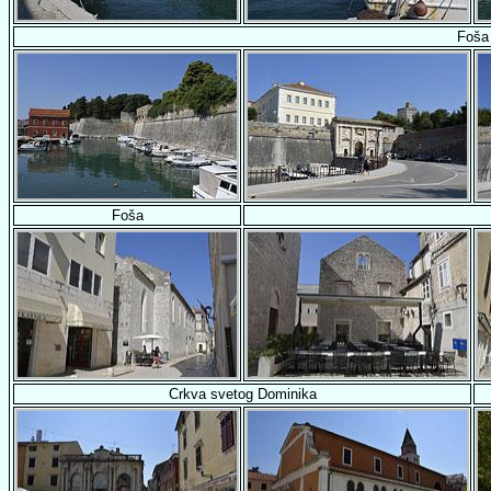
Foša
Foša
Crkva svetog Dominika