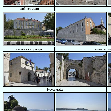
Lančana vrata
Zadarska županija
Samostan sv
Nova vrata