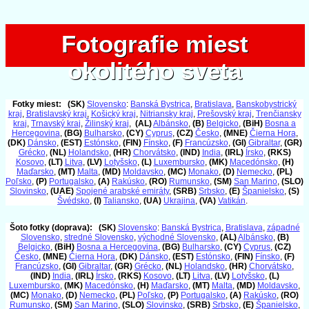
Fotografie miest
Fotografie miest
okolitého sveta
okolitého sveta
Fotky miest:
(SK)
Slovensko
:
Banská Bystrica
,
Bratislava
,
Banskobystrický
kraj
,
Bratislavský kraj
,
Košický kraj
,
Nitriansky kraj
,
Prešovský kraj
,
Trenčiansky
kraj
,
Trnavský kraj
,
Žilinský kraj
,
(AL)
Albánsko
,
(B)
Belgicko
,
(BiH)
Bosna a
Hercegovina
,
(BG)
Bulharsko
,
(CY)
Cyprus
,
(CZ)
Česko
,
(MNE)
Čierna Hora
,
(DK)
Dánsko
,
(EST)
Estónsko
,
(FIN)
Fínsko
,
(F)
Francúzsko
,
(GI)
Gibraltar
,
(GR)
Grécko
,
(NL)
Holandsko
,
(HR)
Chorvátsko
,
(IND)
India
,
(IRL)
Írsko
,
(RKS)
Kosovo
,
(LT)
Litva
,
(LV)
Lotyšsko
,
(L)
Luxembursko
,
(MK)
Macedónsko
,
(H)
Maďarsko
,
(MT)
Malta
,
(MD)
Moldavsko
,
(MC)
Monako
,
(D)
Nemecko
,
(PL)
Poľsko
,
(P)
Portugalsko
,
(A)
Rakúsko
,
(RO)
Rumunsko
,
(SM)
San Marino
,
(SLO)
Slovinsko
,
(UAE)
Spojené arabské emiráty
,
(SRB)
Srbsko
,
(E)
Španielsko
,
(S)
Švédsko
,
(I)
Taliansko
,
(UA)
Ukrajina
,
(VA)
Vatikán
.
Šoto fotky (doprava):
(SK)
Slovensko
:
Banská Bystrica
,
Bratislava
,
západné
Slovensko
,
stredné Slovensko
,
východné Slovensko
,
(AL)
Albánsko
,
(B)
Belgicko
,
(BiH)
Bosna a Hercegovina
,
(BG)
Bulharsko
,
(CY)
Cyprus
,
(CZ)
Česko
,
(MNE)
Čierna Hora
,
(DK)
Dánsko
,
(EST)
Estónsko
,
(FIN)
Fínsko
,
(F)
Francúzsko
,
(GI)
Gibraltar
,
(GR)
Grécko
,
(NL)
Holandsko
,
(HR)
Chorvátsko
,
(IND)
India
,
(IRL)
Írsko
,
(RKS)
Kosovo
,
(LT)
Litva
,
(LV)
Lotyšsko
,
(L)
Luxembursko
,
(MK)
Macedónsko
,
(H)
Maďarsko
,
(MT)
Malta
,
(MD)
Moldavsko
,
(MC)
Monako
,
(D)
Nemecko
,
(PL)
Poľsko
,
(P)
Portugalsko
,
(A)
Rakúsko
,
(RO)
Rumunsko
,
(SM)
San Marino
,
(SLO)
Slovinsko
,
(SRB)
Srbsko
,
(E)
Španielsko
,