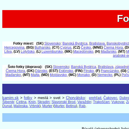
Fo
Fo
Fotky miest:
(SK)
Slovensko
:
Banská Bystrica
,
Bratislava
,
Banskobystrick
Hercegovina
,
(BG)
Bulharsko
,
(CY)
Cyprus
,
(CZ)
Česko
,
(MNE)
Čierna Hora
,
(D
Litva
,
(LV)
Lotyšsko
,
(L)
Luxembursko
,
(MK)
Macedónsko
,
(H)
Maďarsko
,
(MT)
M
arabské e
Šoto fotky (doprava):
(SK)
Slovensko
:
Banská Bystrica
,
Bratislava
,
západné
Čierna Hora
,
(DK)
Dánsko
,
(EST)
Estónsko
,
(FIN)
Fínsko
,
(F)
Francúzsko
,
(GI)
G
Maďarsko
,
(MT)
Malta
,
(MD)
Moldavsko
,
(MC)
Monako
,
(D)
Nemecko
,
(PL)
Poľs
kamim.sk
>
fotky
> mestá > svet >
Chorvátsko
:
prehľad
,
Čakovec
,
Dubro
Šibenik
:
Cetina
,
Knin
,
Skradin
;
Slavonski Brod
,
Varaždin
:
Trakošćan
;
Vukovar
,
Z
Dunat
,
Malinska
,
Vrbnik
),
Murter
(
Murter
,
Betina
),
Rab
.
Bývalá úzkorozchodná želez