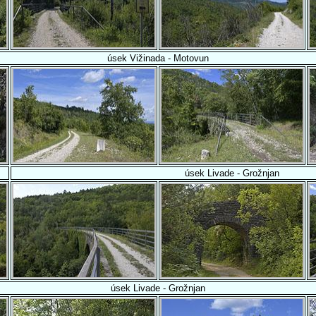
úsek Vižinada - Motovun
úsek Livade - Grožnjan
úsek Livade - Grožnjan