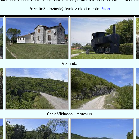
Pozri tiež slovinský úsek v okolí mesta
Piran
.
Vižinada
úsek Vižinada - Motovun