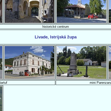
historické centrum
Livade, Istrijská župa
tartuf
mini Parenza