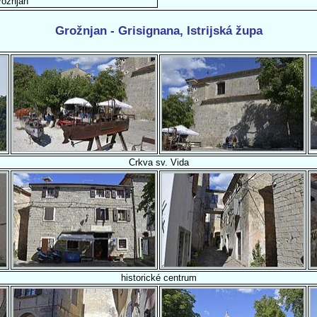
rožnjan
Grožnjan - Grisignana, Istrijská župa
Crkva sv. Vida
historické centrum