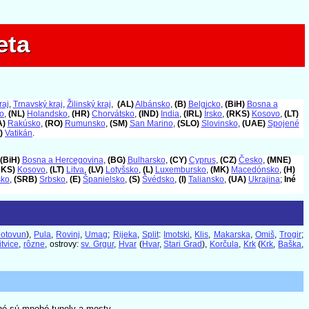
eta
eta
raj
,
Trnavský kraj
,
Žilinský kraj
,
(AL)
Albánsko
,
(B)
Belgicko
,
(BiH)
Bosna a
o
,
(NL)
Holandsko
,
(HR)
Chorvátsko
,
(IND)
India
,
(IRL)
Írsko
,
(RKS)
Kosovo
,
(LT)
A)
Rakúsko
,
(RO)
Rumunsko
,
(SM)
San Marino
,
(SLO)
Slovinsko
,
(UAE)
Spojené
)
Vatikán
.
(BiH)
Bosna a Hercegovina
,
(BG)
Bulharsko
,
(CY)
Cyprus
,
(CZ)
Česko
,
(MNE)
RKS)
Kosovo
,
(LT)
Litva
,
(LV)
Lotyšsko
,
(L)
Luxembursko
,
(MK)
Macedónsko
,
(H)
sko
,
(SRB)
Srbsko
,
(E)
Španielsko
,
(S)
Švédsko
,
(I)
Taliansko
,
(UA)
Ukrajina
;
Iné
otovun
),
Pula
,
Rovinj
,
Umag
;
Rijeka
,
Split
:
Imotski
,
Klis
,
Makarska
,
Omiš
,
Trogir
;
itvice
,
rôzne
, ostrovy:
sv. Grgur
,
Hvar
(
Hvar
,
Stari Grad
),
Korčula
,
Krk
(
Krk
,
Baška
,
né sú mnohé tunely a mosty.