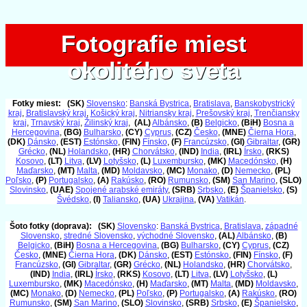
Fotografie miest
Fotografie miest
okolitého sveta
okolitého sveta
Fotky miest:
(SK)
Slovensko
:
Banská Bystrica
,
Bratislava
,
Banskobystrický
kraj
,
Bratislavský kraj
,
Košický kraj
,
Nitriansky kraj
,
Prešovský kraj
,
Trenčiansky
kraj
,
Trnavský kraj
,
Žilinský kraj
,
(AL)
Albánsko
,
(B)
Belgicko
,
(BiH)
Bosna a
Hercegovina
,
(BG)
Bulharsko
,
(CY)
Cyprus
,
(CZ)
Česko
,
(MNE)
Čierna Hora
,
(DK)
Dánsko
,
(EST)
Estónsko
,
(FIN)
Fínsko
,
(F)
Francúzsko
,
(GI)
Gibraltar
,
(GR)
Grécko
,
(NL)
Holandsko
,
(HR)
Chorvátsko
,
(IND)
India
,
(IRL)
Írsko
,
(RKS)
Kosovo
,
(LT)
Litva
,
(LV)
Lotyšsko
,
(L)
Luxembursko
,
(MK)
Macedónsko
,
(H)
Maďarsko
,
(MT)
Malta
,
(MD)
Moldavsko
,
(MC)
Monako
,
(D)
Nemecko
,
(PL)
Poľsko
,
(P)
Portugalsko
,
(A)
Rakúsko
,
(RO)
Rumunsko
,
(SM)
San Marino
,
(SLO)
Slovinsko
,
(UAE)
Spojené arabské emiráty
,
(SRB)
Srbsko
,
(E)
Španielsko
,
(S)
Švédsko
,
(I)
Taliansko
,
(UA)
Ukrajina
,
(VA)
Vatikán
.
Šoto fotky (doprava):
(SK)
Slovensko
:
Banská Bystrica
,
Bratislava
,
západné
Slovensko
,
stredné Slovensko
,
východné Slovensko
,
(AL)
Albánsko
,
(B)
Belgicko
,
(BiH)
Bosna a Hercegovina
,
(BG)
Bulharsko
,
(CY)
Cyprus
,
(CZ)
Česko
,
(MNE)
Čierna Hora
,
(DK)
Dánsko
,
(EST)
Estónsko
,
(FIN)
Fínsko
,
(F)
Francúzsko
,
(GI)
Gibraltar
,
(GR)
Grécko
,
(NL)
Holandsko
,
(HR)
Chorvátsko
,
(IND)
India
,
(IRL)
Írsko
,
(RKS)
Kosovo
,
(LT)
Litva
,
(LV)
Lotyšsko
,
(L)
Luxembursko
,
(MK)
Macedónsko
,
(H)
Maďarsko
,
(MT)
Malta
,
(MD)
Moldavsko
,
(MC)
Monako
,
(D)
Nemecko
,
(PL)
Poľsko
,
(P)
Portugalsko
,
(A)
Rakúsko
,
(RO)
Rumunsko
,
(SM)
San Marino
,
(SLO)
Slovinsko
,
(SRB)
Srbsko
,
(E)
Španielsko
,