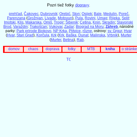
Pozri tiež fotky
dopravy
.
prehľad
,
Čakovec
,
Dubrovnik
:
Orebić
,
Ston
;
Osijek
;
Bale
,
Medulin
,
Poreč
,
Parenzana
(
Grožnjan
,
Livade
,
Motovun
),
Pula
,
Rovinj
,
Umag
;
Rijeka
,
Split
:
Imotski
,
Klis
,
Makarska
,
Omiš
,
Trogir
;
Šibenik
:
Cetina
,
Knin
,
Skradin
;
Slavonski
Brod
,
Varaždin
:
Trakošćan
;
Vukovar
,
Zadar
:
Biograd na Moru
;
Záhreb
, národné
parky:
Park prirode Biokovo
,
NP Krka
,
Plitvice
,
rôzne
, ostrovy:
sv. Grgur
,
Hvar
(
Hvar
,
Stari Grad
),
Korčula
,
Krk
(
Krk
,
Baška
,
Dunat
,
Malinska
,
Vrbnik
),
Murter
(
Murter
,
Betina
),
Rab
.
domov
chaos
doprava
fotky
MTB
kniha
o stránke