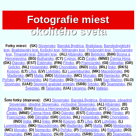
Fotografie miest
Fotografie miest
okolitého sveta
okolitého sveta
Fotky miest:
(SK)
Slovensko
:
Banská Bystrica
,
Bratislava
,
Banskobystrický
kraj
,
Bratislavský kraj
,
Košický kraj
,
Nitriansky kraj
,
Prešovský kraj
,
Trenčiansky
kraj
,
Trnavský kraj
,
Žilinský kraj
,
(AL)
Albánsko
,
(B)
Belgicko
,
(BiH)
Bosna a
Hercegovina
,
(BG)
Bulharsko
,
(CY)
Cyprus
,
(CZ)
Česko
,
(MNE)
Čierna Hora
,
(DK)
Dánsko
,
(EST)
Estónsko
,
(FIN)
Fínsko
,
(F)
Francúzsko
,
(GI)
Gibraltar
,
(GR)
Grécko
,
(NL)
Holandsko
,
(HR)
Chorvátsko
,
(IND)
India
,
(IRL)
Írsko
,
(RKS)
Kosovo
,
(LT)
Litva
,
(LV)
Lotyšsko
,
(L)
Luxembursko
,
(MK)
Macedónsko
,
(H)
Maďarsko
,
(MT)
Malta
,
(MD)
Moldavsko
,
(MC)
Monako
,
(D)
Nemecko
,
(PL)
Poľsko
,
(P)
Portugalsko
,
(A)
Rakúsko
,
(RO)
Rumunsko
,
(SM)
San Marino
,
(SLO)
Slovinsko
,
(UAE)
Spojené arabské emiráty
,
(SRB)
Srbsko
,
(E)
Španielsko
,
(S)
Švédsko
,
(I)
Taliansko
,
(UA)
Ukrajina
,
(VA)
Vatikán
.
Šoto fotky (doprava):
(SK)
Slovensko
:
Banská Bystrica
,
Bratislava
,
západné
Slovensko
,
stredné Slovensko
,
východné Slovensko
,
(AL)
Albánsko
,
(B)
Belgicko
,
(BiH)
Bosna a Hercegovina
,
(BG)
Bulharsko
,
(CY)
Cyprus
,
(CZ)
Česko
,
(MNE)
Čierna Hora
,
(DK)
Dánsko
,
(EST)
Estónsko
,
(FIN)
Fínsko
,
(F)
Francúzsko
,
(GI)
Gibraltar
,
(GR)
Grécko
,
(NL)
Holandsko
,
(HR)
Chorvátsko
,
(IND)
India
,
(IRL)
Írsko
,
(RKS)
Kosovo
,
(LT)
Litva
,
(LV)
Lotyšsko
,
(L)
Luxembursko
,
(MK)
Macedónsko
,
(H)
Maďarsko
,
(MT)
Malta
,
(MD)
Moldavsko
,
(MC)
Monako
,
(D)
Nemecko
,
(PL)
Poľsko
,
(P)
Portugalsko
,
(A)
Rakúsko
,
(RO)
Rumunsko
,
(SM)
San Marino
,
(SLO)
Slovinsko
,
(SRB)
Srbsko
,
(E)
Španielsko
,