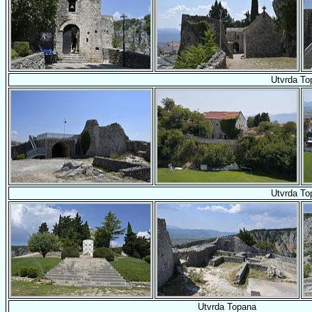
Utvrda To
Utvrda To
Utvrda Topana