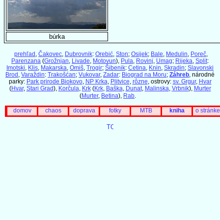
búrka
prehľad
,
Čakovec
,
Dubrovnik
:
Orebić
,
Ston
;
Osijek
;
Bale
,
Medulin
,
Poreč
,
Parenzana
(
Grožnjan
,
Livade
,
Motovun
),
Pula
,
Rovinj
,
Umag
;
Rijeka
,
Split
:
Imotski
,
Klis
,
Makarska
,
Omiš
,
Trogir
;
Šibenik
:
Cetina
,
Knin
,
Skradin
;
Slavonski
Brod
,
Varaždin
:
Trakošćan
;
Vukovar
,
Zadar
:
Biograd na Moru
;
Záhreb
, národné
parky:
Park prirode Biokovo
,
NP Krka
,
Plitvice
,
rôzne
, ostrovy:
sv. Grgur
,
Hvar
(
Hvar
,
Stari Grad
),
Korčula
,
Krk
(
Krk
,
Baška
,
Dunat
,
Malinska
,
Vrbnik
),
Murter
(
Murter
,
Betina
),
Rab
.
domov
chaos
doprava
fotky
MTB
kniha
o stránke