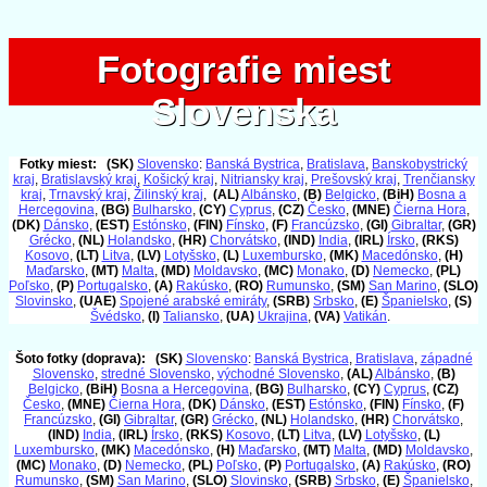
Fotografie miest
Fotografie miest
Slovenska
Slovenska
Fotky miest:
(SK)
Slovensko
:
Banská Bystrica
,
Bratislava
,
Banskobystrický
kraj
,
Bratislavský kraj
,
Košický kraj
,
Nitriansky kraj
,
Prešovský kraj
,
Trenčiansky
kraj
,
Trnavský kraj
,
Žilinský kraj
,
(AL)
Albánsko
,
(B)
Belgicko
,
(BiH)
Bosna a
Hercegovina
,
(BG)
Bulharsko
,
(CY)
Cyprus
,
(CZ)
Česko
,
(MNE)
Čierna Hora
,
(DK)
Dánsko
,
(EST)
Estónsko
,
(FIN)
Fínsko
,
(F)
Francúzsko
,
(GI)
Gibraltar
,
(GR)
Grécko
,
(NL)
Holandsko
,
(HR)
Chorvátsko
,
(IND)
India
,
(IRL)
Írsko
,
(RKS)
Kosovo
,
(LT)
Litva
,
(LV)
Lotyšsko
,
(L)
Luxembursko
,
(MK)
Macedónsko
,
(H)
Maďarsko
,
(MT)
Malta
,
(MD)
Moldavsko
,
(MC)
Monako
,
(D)
Nemecko
,
(PL)
Poľsko
,
(P)
Portugalsko
,
(A)
Rakúsko
,
(RO)
Rumunsko
,
(SM)
San Marino
,
(SLO)
Slovinsko
,
(UAE)
Spojené arabské emiráty
,
(SRB)
Srbsko
,
(E)
Španielsko
,
(S)
Švédsko
,
(I)
Taliansko
,
(UA)
Ukrajina
,
(VA)
Vatikán
.
Šoto fotky (doprava):
(SK)
Slovensko
:
Banská Bystrica
,
Bratislava
,
západné
Slovensko
,
stredné Slovensko
,
východné Slovensko
,
(AL)
Albánsko
,
(B)
Belgicko
,
(BiH)
Bosna a Hercegovina
,
(BG)
Bulharsko
,
(CY)
Cyprus
,
(CZ)
Česko
,
(MNE)
Čierna Hora
,
(DK)
Dánsko
,
(EST)
Estónsko
,
(FIN)
Fínsko
,
(F)
Francúzsko
,
(GI)
Gibraltar
,
(GR)
Grécko
,
(NL)
Holandsko
,
(HR)
Chorvátsko
,
(IND)
India
,
(IRL)
Írsko
,
(RKS)
Kosovo
,
(LT)
Litva
,
(LV)
Lotyšsko
,
(L)
Luxembursko
,
(MK)
Macedónsko
,
(H)
Maďarsko
,
(MT)
Malta
,
(MD)
Moldavsko
,
(MC)
Monako
,
(D)
Nemecko
,
(PL)
Poľsko
,
(P)
Portugalsko
,
(A)
Rakúsko
,
(RO)
Rumunsko
,
(SM)
San Marino
,
(SLO)
Slovinsko
,
(SRB)
Srbsko
,
(E)
Španielsko
,