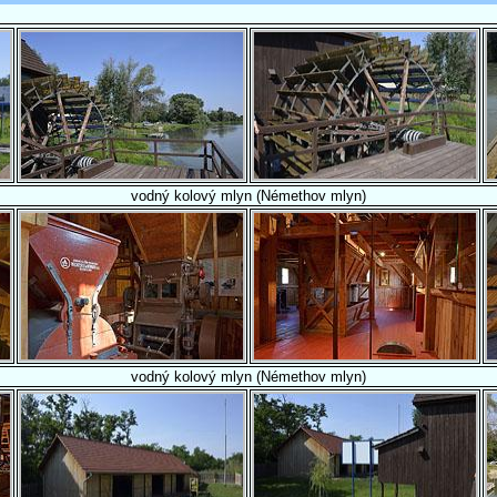
vodný kolový mlyn (Némethov mlyn)
vodný kolový mlyn (Némethov mlyn)