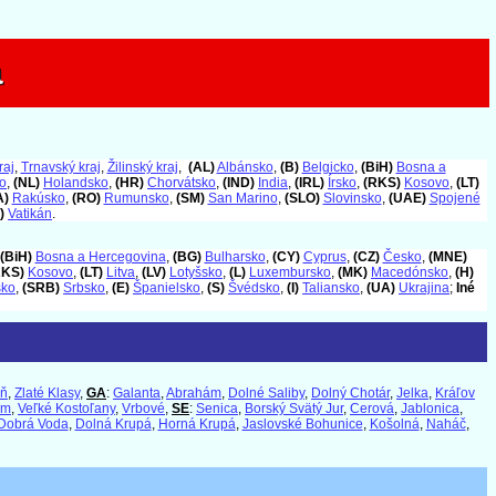
a
a
raj
,
Trnavský kraj
,
Žilinský kraj
,
(AL)
Albánsko
,
(B)
Belgicko
,
(BiH)
Bosna a
o
,
(NL)
Holandsko
,
(HR)
Chorvátsko
,
(IND)
India
,
(IRL)
Írsko
,
(RKS)
Kosovo
,
(LT)
A)
Rakúsko
,
(RO)
Rumunsko
,
(SM)
San Marino
,
(SLO)
Slovinsko
,
(UAE)
Spojené
)
Vatikán
.
(BiH)
Bosna a Hercegovina
,
(BG)
Bulharsko
,
(CY)
Cyprus
,
(CZ)
Česko
,
(MNE)
RKS)
Kosovo
,
(LT)
Litva
,
(LV)
Lotyšsko
,
(L)
Luxembursko
,
(MK)
Macedónsko
,
(H)
sko
,
(SRB)
Srbsko
,
(E)
Španielsko
,
(S)
Švédsko
,
(I)
Taliansko
,
(UA)
Ukrajina
;
Iné
úň
,
Zlaté Klasy
,
GA
:
Galanta
,
Abrahám
,
Dolné Saliby
,
Dolný Chotár
,
Jelka
,
Kráľov
om
,
Veľké Kostoľany
,
Vrbové
,
SE
:
Senica
,
Borský Svätý Jur
,
Cerová
,
Jablonica
,
Dobrá Voda
,
Dolná Krupá
,
Horná Krupá
,
Jaslovské Bohunice
,
Košolná
,
Naháč
,