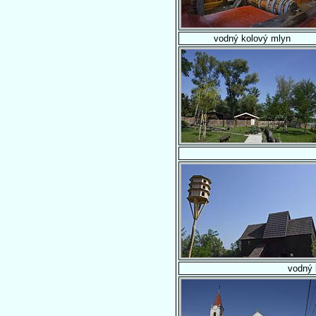
vodný kolový mlyn
vodný 