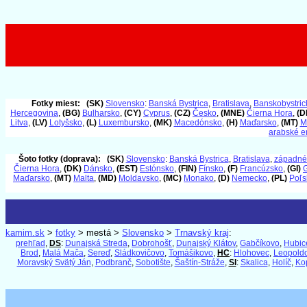
Fotky miest:
(SK)
Slovensko
:
Banská Bystrica
,
Bratislava
,
Banskobystrick
Hercegovina
,
(BG)
Bulharsko
,
(CY)
Cyprus
,
(CZ)
Česko
,
(MNE)
Čierna Hora
,
(D
Litva
,
(LV)
Lotyšsko
,
(L)
Luxembursko
,
(MK)
Macedónsko
,
(H)
Maďarsko
,
(MT)
M
arabské e
Šoto fotky (doprava):
(SK)
Slovensko
:
Banská Bystrica
,
Bratislava
,
západné
Čierna Hora
,
(DK)
Dánsko
,
(EST)
Estónsko
,
(FIN)
Fínsko
,
(F)
Francúzsko
,
(GI)
G
Maďarsko
,
(MT)
Malta
,
(MD)
Moldavsko
,
(MC)
Monako
,
(D)
Nemecko
,
(PL)
Poľs
kamim.sk
>
fotky
> mestá >
Slovensko
>
Trnavský kraj
:
prehľad
,
DS
:
Dunajská Streda
,
Dobrohošť
,
Dunajský Klátov
,
Gabčíkovo
,
Hubic
Brod
,
Malá Mača
,
Sereď
,
Sládkovičovo
,
Tomášikovo
,
HC
:
Hlohovec
,
Leopold
Moravský Svätý Ján
,
Podbranč
,
Sobotište
,
Šaštín-Stráže
,
SI
:
Skalica
,
Holíč
,
Ko