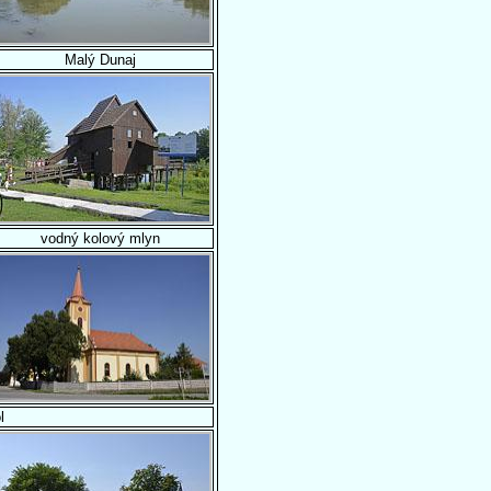
Malý Dunaj
vodný kolový mlyn
l