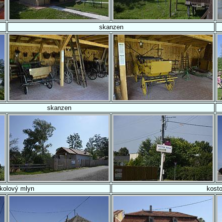
skanzen
skanzen
kolový mlyn
kosto