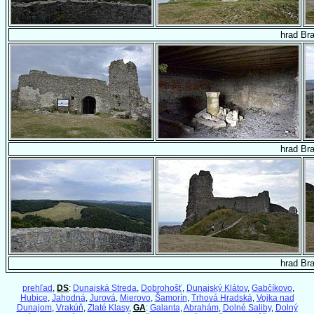
hrad Br
hrad Br
hrad Br
prehľad
,
DS
:
Dunajská Streda
,
Dobrohošť
,
Dunajský Klátov
,
Gabčíkovo
,
Hubice
,
Jahodná
,
Jurová
,
Mierovo
,
Šamorín
,
Trhová Hradská
,
Vojka nad
Dunajom
,
Vrakúň
,
Zlaté Klasy
,
GA
:
Galanta
,
Abrahám
,
Dolné Saliby
,
Dolný