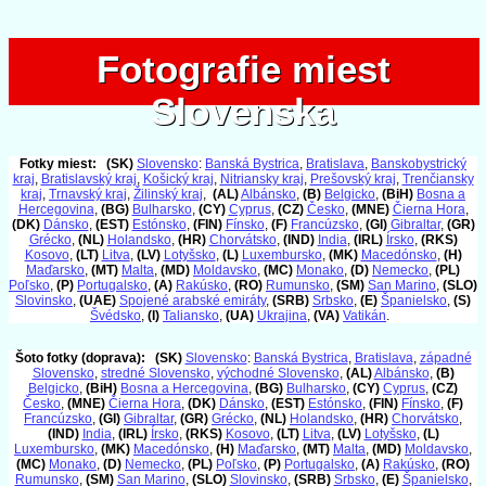
Fotografie miest
Fotografie miest
Slovenska
Slovenska
Fotky miest:
(SK)
Slovensko
:
Banská Bystrica
,
Bratislava
,
Banskobystrický
kraj
,
Bratislavský kraj
,
Košický kraj
,
Nitriansky kraj
,
Prešovský kraj
,
Trenčiansky
kraj
,
Trnavský kraj
,
Žilinský kraj
,
(AL)
Albánsko
,
(B)
Belgicko
,
(BiH)
Bosna a
Hercegovina
,
(BG)
Bulharsko
,
(CY)
Cyprus
,
(CZ)
Česko
,
(MNE)
Čierna Hora
,
(DK)
Dánsko
,
(EST)
Estónsko
,
(FIN)
Fínsko
,
(F)
Francúzsko
,
(GI)
Gibraltar
,
(GR)
Grécko
,
(NL)
Holandsko
,
(HR)
Chorvátsko
,
(IND)
India
,
(IRL)
Írsko
,
(RKS)
Kosovo
,
(LT)
Litva
,
(LV)
Lotyšsko
,
(L)
Luxembursko
,
(MK)
Macedónsko
,
(H)
Maďarsko
,
(MT)
Malta
,
(MD)
Moldavsko
,
(MC)
Monako
,
(D)
Nemecko
,
(PL)
Poľsko
,
(P)
Portugalsko
,
(A)
Rakúsko
,
(RO)
Rumunsko
,
(SM)
San Marino
,
(SLO)
Slovinsko
,
(UAE)
Spojené arabské emiráty
,
(SRB)
Srbsko
,
(E)
Španielsko
,
(S)
Švédsko
,
(I)
Taliansko
,
(UA)
Ukrajina
,
(VA)
Vatikán
.
Šoto fotky (doprava):
(SK)
Slovensko
:
Banská Bystrica
,
Bratislava
,
západné
Slovensko
,
stredné Slovensko
,
východné Slovensko
,
(AL)
Albánsko
,
(B)
Belgicko
,
(BiH)
Bosna a Hercegovina
,
(BG)
Bulharsko
,
(CY)
Cyprus
,
(CZ)
Česko
,
(MNE)
Čierna Hora
,
(DK)
Dánsko
,
(EST)
Estónsko
,
(FIN)
Fínsko
,
(F)
Francúzsko
,
(GI)
Gibraltar
,
(GR)
Grécko
,
(NL)
Holandsko
,
(HR)
Chorvátsko
,
(IND)
India
,
(IRL)
Írsko
,
(RKS)
Kosovo
,
(LT)
Litva
,
(LV)
Lotyšsko
,
(L)
Luxembursko
,
(MK)
Macedónsko
,
(H)
Maďarsko
,
(MT)
Malta
,
(MD)
Moldavsko
,
(MC)
Monako
,
(D)
Nemecko
,
(PL)
Poľsko
,
(P)
Portugalsko
,
(A)
Rakúsko
,
(RO)
Rumunsko
,
(SM)
San Marino
,
(SLO)
Slovinsko
,
(SRB)
Srbsko
,
(E)
Španielsko
,