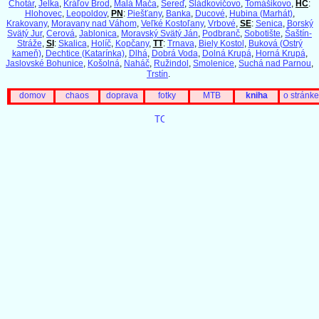
Chotár
,
Jelka
,
Kráľov Brod
,
Malá Mača
,
Sereď
,
Sládkovičovo
,
Tomášikovo
,
HC
:
Hlohovec
,
Leopoldov
,
PN
:
Piešťany
,
Banka
,
Ducové
,
Hubina (Marhát)
,
Krakovany
,
Moravany nad Váhom
,
Veľké Kostoľany
,
Vrbové
,
SE
:
Senica
,
Borský
Svätý Jur
,
Cerová
,
Jablonica
,
Moravský Svätý Ján
,
Podbranč
,
Sobotište
,
Šaštín-
Stráže
,
SI
:
Skalica
,
Holíč
,
Kopčany
,
TT
:
Trnava
,
Biely Kostol
,
Buková (Ostrý
kameň)
,
Dechtice (Katarínka)
,
Dlhá
,
Dobrá Voda
,
Dolná Krupá
,
Horná Krupá
,
Jaslovské Bohunice
,
Košolná
,
Naháč
,
Ružindol
,
Smolenice
,
Suchá nad Parnou
,
Trstín
.
domov
chaos
doprava
fotky
MTB
kniha
o stránke