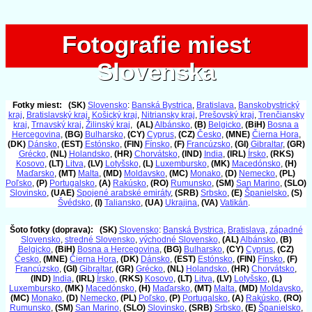
Fotografie miest
Fotografie miest
Slovenska
Slovenska
Fotky miest:
(SK)
Slovensko
:
Banská Bystrica
,
Bratislava
,
Banskobystrický
kraj
,
Bratislavský kraj
,
Košický kraj
,
Nitriansky kraj
,
Prešovský kraj
,
Trenčiansky
kraj
,
Trnavský kraj
,
Žilinský kraj
,
(AL)
Albánsko
,
(B)
Belgicko
,
(BiH)
Bosna a
Hercegovina
,
(BG)
Bulharsko
,
(CY)
Cyprus
,
(CZ)
Česko
,
(MNE)
Čierna Hora
,
(DK)
Dánsko
,
(EST)
Estónsko
,
(FIN)
Fínsko
,
(F)
Francúzsko
,
(GI)
Gibraltar
,
(GR)
Grécko
,
(NL)
Holandsko
,
(HR)
Chorvátsko
,
(IND)
India
,
(IRL)
Írsko
,
(RKS)
Kosovo
,
(LT)
Litva
,
(LV)
Lotyšsko
,
(L)
Luxembursko
,
(MK)
Macedónsko
,
(H)
Maďarsko
,
(MT)
Malta
,
(MD)
Moldavsko
,
(MC)
Monako
,
(D)
Nemecko
,
(PL)
Poľsko
,
(P)
Portugalsko
,
(A)
Rakúsko
,
(RO)
Rumunsko
,
(SM)
San Marino
,
(SLO)
Slovinsko
,
(UAE)
Spojené arabské emiráty
,
(SRB)
Srbsko
,
(E)
Španielsko
,
(S)
Švédsko
,
(I)
Taliansko
,
(UA)
Ukrajina
,
(VA)
Vatikán
.
Šoto fotky (doprava):
(SK)
Slovensko
:
Banská Bystrica
,
Bratislava
,
západné
Slovensko
,
stredné Slovensko
,
východné Slovensko
,
(AL)
Albánsko
,
(B)
Belgicko
,
(BiH)
Bosna a Hercegovina
,
(BG)
Bulharsko
,
(CY)
Cyprus
,
(CZ)
Česko
,
(MNE)
Čierna Hora
,
(DK)
Dánsko
,
(EST)
Estónsko
,
(FIN)
Fínsko
,
(F)
Francúzsko
,
(GI)
Gibraltar
,
(GR)
Grécko
,
(NL)
Holandsko
,
(HR)
Chorvátsko
,
(IND)
India
,
(IRL)
Írsko
,
(RKS)
Kosovo
,
(LT)
Litva
,
(LV)
Lotyšsko
,
(L)
Luxembursko
,
(MK)
Macedónsko
,
(H)
Maďarsko
,
(MT)
Malta
,
(MD)
Moldavsko
,
(MC)
Monako
,
(D)
Nemecko
,
(PL)
Poľsko
,
(P)
Portugalsko
,
(A)
Rakúsko
,
(RO)
Rumunsko
,
(SM)
San Marino
,
(SLO)
Slovinsko
,
(SRB)
Srbsko
,
(E)
Španielsko
,