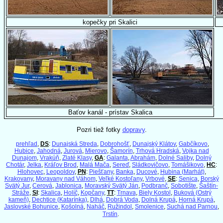
kopečky pri Skalici
Baťov kanál - prístav Skalica
Pozri tiež fotky
dopravy
.
prehľad
,
DS
:
Dunajská Streda
,
Dobrohošť
,
Dunajský Klátov
,
Gabčíkovo
,
Hubice
,
Jahodná
,
Jurová
,
Mierovo
,
Šamorín
,
Trhová Hradská
,
Vojka nad
Dunajom
,
Vrakúň
,
Zlaté Klasy
,
GA
:
Galanta
,
Abrahám
,
Dolné Saliby
,
Dolný
Chotár
,
Jelka
,
Kráľov Brod
,
Malá Mača
,
Sereď
,
Sládkovičovo
,
Tomášikovo
,
HC
:
Hlohovec
,
Leopoldov
,
PN
:
Piešťany
,
Banka
,
Ducové
,
Hubina (Marhát)
,
Krakovany
,
Moravany nad Váhom
,
Veľké Kostoľany
,
Vrbové
,
SE
:
Senica
,
Borský
Svätý Jur
,
Cerová
,
Jablonica
,
Moravský Svätý Ján
,
Podbranč
,
Sobotište
,
Šaštín-
Stráže
,
SI
:
Skalica
,
Holíč
,
Kopčany
,
TT
:
Trnava
,
Biely Kostol
,
Buková (Ostrý
kameň)
,
Dechtice (Katarínka)
,
Dlhá
,
Dobrá Voda
,
Dolná Krupá
,
Horná Krupá
,
Jaslovské Bohunice
,
Košolná
,
Naháč
,
Ružindol
,
Smolenice
,
Suchá nad Parnou
,
Trstín
.