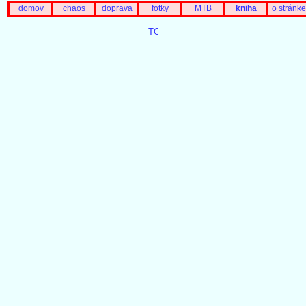
domov
chaos
doprava
fotky
MTB
kniha
o stránke