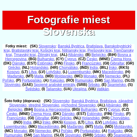
Fotografie miest
Fotografie miest
Slovenska
Slovenska
Fotky miest:
(SK)
Slovensko
:
Banská Bystrica
,
Bratislava
,
Banskobystrický
kraj
,
Bratislavský kraj
,
Košický kraj
,
Nitriansky kraj
,
Prešovský kraj
,
Trenčiansky
kraj
,
Trnavský kraj
,
Žilinský kraj
,
(AL)
Albánsko
,
(B)
Belgicko
,
(BiH)
Bosna a
Hercegovina
,
(BG)
Bulharsko
,
(CY)
Cyprus
,
(CZ)
Česko
,
(MNE)
Čierna Hora
,
(DK)
Dánsko
,
(EST)
Estónsko
,
(FIN)
Fínsko
,
(F)
Francúzsko
,
(GI)
Gibraltar
,
(GR)
Grécko
,
(NL)
Holandsko
,
(HR)
Chorvátsko
,
(IND)
India
,
(IRL)
Írsko
,
(RKS)
Kosovo
,
(LT)
Litva
,
(LV)
Lotyšsko
,
(L)
Luxembursko
,
(MK)
Macedónsko
,
(H)
Maďarsko
,
(MT)
Malta
,
(MD)
Moldavsko
,
(MC)
Monako
,
(D)
Nemecko
,
(PL)
Poľsko
,
(P)
Portugalsko
,
(A)
Rakúsko
,
(RO)
Rumunsko
,
(SM)
San Marino
,
(SLO)
Slovinsko
,
(UAE)
Spojené arabské emiráty
,
(SRB)
Srbsko
,
(E)
Španielsko
,
(S)
Švédsko
,
(I)
Taliansko
,
(UA)
Ukrajina
,
(VA)
Vatikán
.
Šoto fotky (doprava):
(SK)
Slovensko
:
Banská Bystrica
,
Bratislava
,
západné
Slovensko
,
stredné Slovensko
,
východné Slovensko
,
(AL)
Albánsko
,
(B)
Belgicko
,
(BiH)
Bosna a Hercegovina
,
(BG)
Bulharsko
,
(CY)
Cyprus
,
(CZ)
Česko
,
(MNE)
Čierna Hora
,
(DK)
Dánsko
,
(EST)
Estónsko
,
(FIN)
Fínsko
,
(F)
Francúzsko
,
(GI)
Gibraltar
,
(GR)
Grécko
,
(NL)
Holandsko
,
(HR)
Chorvátsko
,
(IND)
India
,
(IRL)
Írsko
,
(RKS)
Kosovo
,
(LT)
Litva
,
(LV)
Lotyšsko
,
(L)
Luxembursko
,
(MK)
Macedónsko
,
(H)
Maďarsko
,
(MT)
Malta
,
(MD)
Moldavsko
,
(MC)
Monako
,
(D)
Nemecko
,
(PL)
Poľsko
,
(P)
Portugalsko
,
(A)
Rakúsko
,
(RO)
Rumunsko
,
(SM)
San Marino
,
(SLO)
Slovinsko
,
(SRB)
Srbsko
,
(E)
Španielsko
,