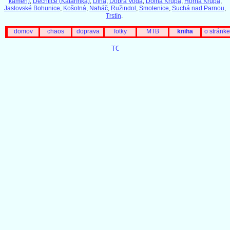
kameň)
,
Dechtice (Katarínka)
,
Dlhá
,
Dobrá Voda
,
Dolná Krupá
,
Horná Krupá
,
Jaslovské Bohunice
,
Košolná
,
Naháč
,
Ružindol
,
Smolenice
,
Suchá nad Parnou
,
Trstín
.
domov
chaos
doprava
fotky
MTB
kniha
o stránke