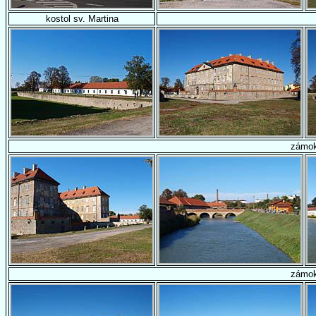
kostol sv. Martina
zámo
zámo