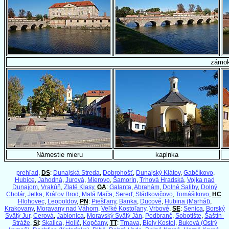
zámo
Námestie mieru
kaplnka
prehľad
,
DS
:
Dunajská Streda
,
Dobrohošť
,
Dunajský Klátov
,
Gabčíkovo
,
Hubice
,
Jahodná
,
Jurová
,
Mierovo
,
Šamorín
,
Trhová Hradská
,
Vojka nad
Dunajom
,
Vrakúň
,
Zlaté Klasy
,
GA
:
Galanta
,
Abrahám
,
Dolné Saliby
,
Dolný
Chotár
,
Jelka
,
Kráľov Brod
,
Malá Mača
,
Sereď
,
Sládkovičovo
,
Tomášikovo
,
HC
:
Hlohovec
,
Leopoldov
,
PN
:
Piešťany
,
Banka
,
Ducové
,
Hubina (Marhát)
,
Krakovany
,
Moravany nad Váhom
,
Veľké Kostoľany
,
Vrbové
,
SE
:
Senica
,
Borský
Svätý Jur
,
Cerová
,
Jablonica
,
Moravský Svätý Ján
,
Podbranč
,
Sobotište
,
Šaštín-
Stráže
,
SI
:
Skalica
,
Holíč
,
Kopčany
,
TT
:
Trnava
,
Biely Kostol
,
Buková (Ostrý