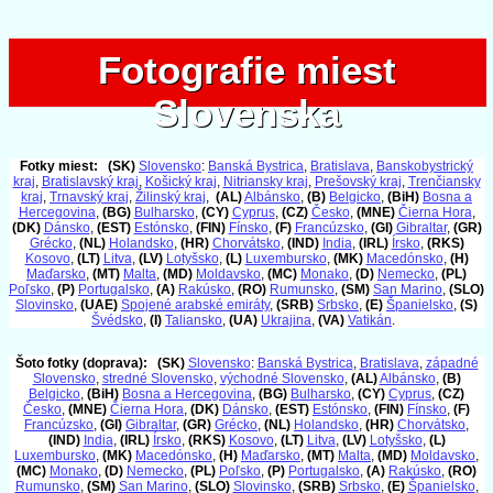
Fotografie miest
Fotografie miest
Slovenska
Slovenska
Fotky miest:
(SK)
Slovensko
:
Banská Bystrica
,
Bratislava
,
Banskobystrický
kraj
,
Bratislavský kraj
,
Košický kraj
,
Nitriansky kraj
,
Prešovský kraj
,
Trenčiansky
kraj
,
Trnavský kraj
,
Žilinský kraj
,
(AL)
Albánsko
,
(B)
Belgicko
,
(BiH)
Bosna a
Hercegovina
,
(BG)
Bulharsko
,
(CY)
Cyprus
,
(CZ)
Česko
,
(MNE)
Čierna Hora
,
(DK)
Dánsko
,
(EST)
Estónsko
,
(FIN)
Fínsko
,
(F)
Francúzsko
,
(GI)
Gibraltar
,
(GR)
Grécko
,
(NL)
Holandsko
,
(HR)
Chorvátsko
,
(IND)
India
,
(IRL)
Írsko
,
(RKS)
Kosovo
,
(LT)
Litva
,
(LV)
Lotyšsko
,
(L)
Luxembursko
,
(MK)
Macedónsko
,
(H)
Maďarsko
,
(MT)
Malta
,
(MD)
Moldavsko
,
(MC)
Monako
,
(D)
Nemecko
,
(PL)
Poľsko
,
(P)
Portugalsko
,
(A)
Rakúsko
,
(RO)
Rumunsko
,
(SM)
San Marino
,
(SLO)
Slovinsko
,
(UAE)
Spojené arabské emiráty
,
(SRB)
Srbsko
,
(E)
Španielsko
,
(S)
Švédsko
,
(I)
Taliansko
,
(UA)
Ukrajina
,
(VA)
Vatikán
.
Šoto fotky (doprava):
(SK)
Slovensko
:
Banská Bystrica
,
Bratislava
,
západné
Slovensko
,
stredné Slovensko
,
východné Slovensko
,
(AL)
Albánsko
,
(B)
Belgicko
,
(BiH)
Bosna a Hercegovina
,
(BG)
Bulharsko
,
(CY)
Cyprus
,
(CZ)
Česko
,
(MNE)
Čierna Hora
,
(DK)
Dánsko
,
(EST)
Estónsko
,
(FIN)
Fínsko
,
(F)
Francúzsko
,
(GI)
Gibraltar
,
(GR)
Grécko
,
(NL)
Holandsko
,
(HR)
Chorvátsko
,
(IND)
India
,
(IRL)
Írsko
,
(RKS)
Kosovo
,
(LT)
Litva
,
(LV)
Lotyšsko
,
(L)
Luxembursko
,
(MK)
Macedónsko
,
(H)
Maďarsko
,
(MT)
Malta
,
(MD)
Moldavsko
,
(MC)
Monako
,
(D)
Nemecko
,
(PL)
Poľsko
,
(P)
Portugalsko
,
(A)
Rakúsko
,
(RO)
Rumunsko
,
(SM)
San Marino
,
(SLO)
Slovinsko
,
(SRB)
Srbsko
,
(E)
Španielsko
,