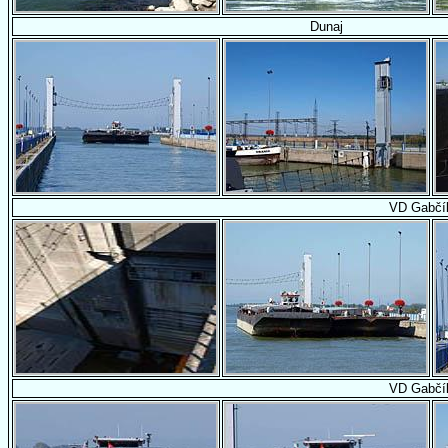
Dunaj
VD Gabčí
VD Gabčí