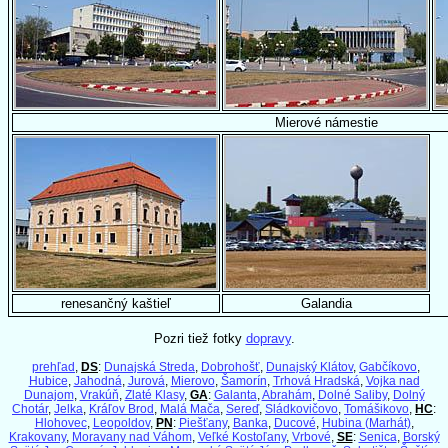
Mierové námestie
renesančný kaštieľ
Galandia
Pozri tiež fotky
dopravy
.
prehľad
,
DS
:
Dunajská Streda
,
Dobrohošť
,
Dunajský Klátov
,
Gabčíkovo
,
Hubice
,
Jahodná
,
Jurová
,
Mierovo
,
Šamorín
,
Trhová Hradská
,
Vojka nad
Dunajom
,
Vrakúň
,
Zlaté Klasy
,
GA
:
Galanta
,
Abrahám
,
Dolné Saliby
,
Dolný
Chotár
,
Jelka
,
Kráľov Brod
,
Malá Mača
,
Sereď
,
Sládkovičovo
,
Tomášikovo
,
HC
:
Hlohovec
,
Leopoldov
,
PN
:
Piešťany
,
Banka
,
Ducové
,
Hubina (Marhát)
,
Krakovany
,
Moravany nad Váhom
,
Veľké Kostoľany
,
Vrbové
,
SE
:
Senica
,
Borský