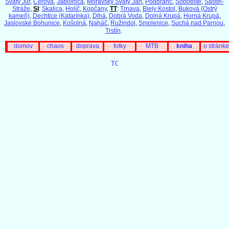
Svätý Jur
,
Cerová
,
Jablonica
,
Moravský Svätý Ján
,
Podbranč
,
Sobotište
,
Šaštín-
Stráže
,
SI
:
Skalica
,
Holíč
,
Kopčany
,
TT
:
Trnava
,
Biely Kostol
,
Buková (Ostrý
kameň)
,
Dechtice (Katarínka)
,
Dlhá
,
Dobrá Voda
,
Dolná Krupá
,
Horná Krupá
,
Jaslovské Bohunice
,
Košolná
,
Naháč
,
Ružindol
,
Smolenice
,
Suchá nad Parnou
,
Trstín
.
domov
chaos
doprava
fotky
MTB
kniha
o stránke