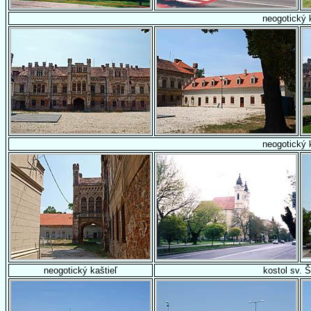
neogotický 
neogotický 
neogotický kaštieľ
kostol sv. 