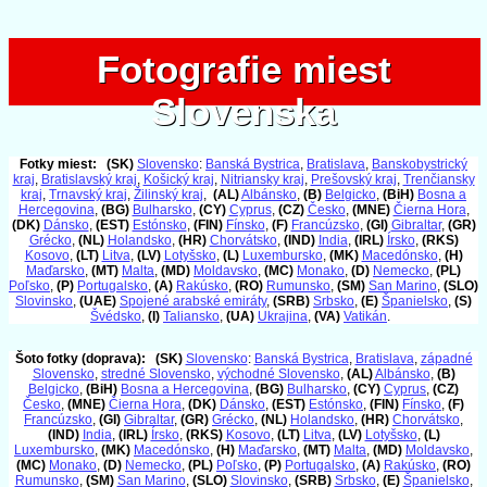
Fotografie miest
Fotografie miest
Slovenska
Slovenska
Fotky miest:
(SK)
Slovensko
:
Banská Bystrica
,
Bratislava
,
Banskobystrický
kraj
,
Bratislavský kraj
,
Košický kraj
,
Nitriansky kraj
,
Prešovský kraj
,
Trenčiansky
kraj
,
Trnavský kraj
,
Žilinský kraj
,
(AL)
Albánsko
,
(B)
Belgicko
,
(BiH)
Bosna a
Hercegovina
,
(BG)
Bulharsko
,
(CY)
Cyprus
,
(CZ)
Česko
,
(MNE)
Čierna Hora
,
(DK)
Dánsko
,
(EST)
Estónsko
,
(FIN)
Fínsko
,
(F)
Francúzsko
,
(GI)
Gibraltar
,
(GR)
Grécko
,
(NL)
Holandsko
,
(HR)
Chorvátsko
,
(IND)
India
,
(IRL)
Írsko
,
(RKS)
Kosovo
,
(LT)
Litva
,
(LV)
Lotyšsko
,
(L)
Luxembursko
,
(MK)
Macedónsko
,
(H)
Maďarsko
,
(MT)
Malta
,
(MD)
Moldavsko
,
(MC)
Monako
,
(D)
Nemecko
,
(PL)
Poľsko
,
(P)
Portugalsko
,
(A)
Rakúsko
,
(RO)
Rumunsko
,
(SM)
San Marino
,
(SLO)
Slovinsko
,
(UAE)
Spojené arabské emiráty
,
(SRB)
Srbsko
,
(E)
Španielsko
,
(S)
Švédsko
,
(I)
Taliansko
,
(UA)
Ukrajina
,
(VA)
Vatikán
.
Šoto fotky (doprava):
(SK)
Slovensko
:
Banská Bystrica
,
Bratislava
,
západné
Slovensko
,
stredné Slovensko
,
východné Slovensko
,
(AL)
Albánsko
,
(B)
Belgicko
,
(BiH)
Bosna a Hercegovina
,
(BG)
Bulharsko
,
(CY)
Cyprus
,
(CZ)
Česko
,
(MNE)
Čierna Hora
,
(DK)
Dánsko
,
(EST)
Estónsko
,
(FIN)
Fínsko
,
(F)
Francúzsko
,
(GI)
Gibraltar
,
(GR)
Grécko
,
(NL)
Holandsko
,
(HR)
Chorvátsko
,
(IND)
India
,
(IRL)
Írsko
,
(RKS)
Kosovo
,
(LT)
Litva
,
(LV)
Lotyšsko
,
(L)
Luxembursko
,
(MK)
Macedónsko
,
(H)
Maďarsko
,
(MT)
Malta
,
(MD)
Moldavsko
,
(MC)
Monako
,
(D)
Nemecko
,
(PL)
Poľsko
,
(P)
Portugalsko
,
(A)
Rakúsko
,
(RO)
Rumunsko
,
(SM)
San Marino
,
(SLO)
Slovinsko
,
(SRB)
Srbsko
,
(E)
Španielsko
,